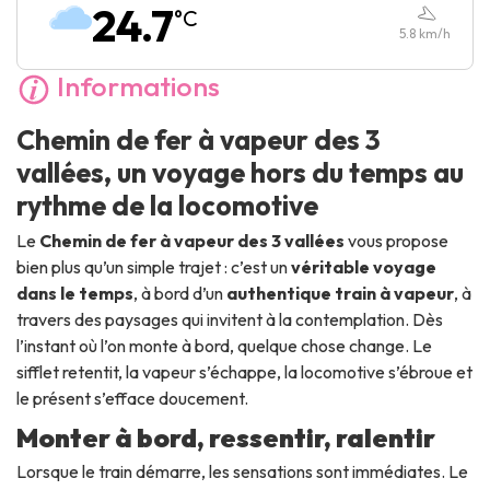
24.7
°C
Dimanche :
10:00
-
19:00
5.8
km/h
Informations
Chemin de fer à vapeur des 3
vallées, un voyage hors du temps au
rythme de la locomotive
Le
Chemin de fer à vapeur des 3 vallées
vous propose
bien plus qu’un simple trajet : c’est un
véritable voyage
dans le temps
, à bord d’un
authentique train à vapeur
, à
travers des paysages qui invitent à la contemplation. Dès
l’instant où l’on monte à bord, quelque chose change. Le
sifflet retentit, la vapeur s’échappe, la locomotive s’ébroue et
le présent s’efface doucement.
Monter à bord, ressentir, ralentir
Lorsque le train démarre, les sensations sont immédiates. Le