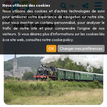
Aller au contenu principal;
RECHERCHER
MES FAVORIS
Nous utilisons des cookies
FR
Nous utilisons des cookies et d'autres technologies de suivi
Chemin de fer à vapeur
pour améliorer votre expérience de navigation sur notre site,
pour vous montrer un contenu personnalisé, pour analyser le
des 3 vallées
trafic de notre site et pour comprendre l'origine de nos
VISITER
visiteurs. Si vous désirez plus d’informations sur les cookies liés
à ce site web, consultez notre
cookie policy
.
Abbayes & monuments religieux
EXPLORER
OK
Changer mes préférences
Archéologie
Grottes
BOUGER
Art
Jardins, parcs & sites naturels
Bateaux touristiques & croisières
ÉVÉNEMENTS
Artisanat & savoir-faire
Parcs animaliers, zoologiques & aquariums
Draisines & trains touristiques
LE TOP DES ACTIVITÉS POUR CET
Châteaux, citadelles & beffrois
Kayaks
ÉTÉ
Folklore & histoire locale
Parcs aventure
TÉLÉCHARGER LE GUIDE
Histoire