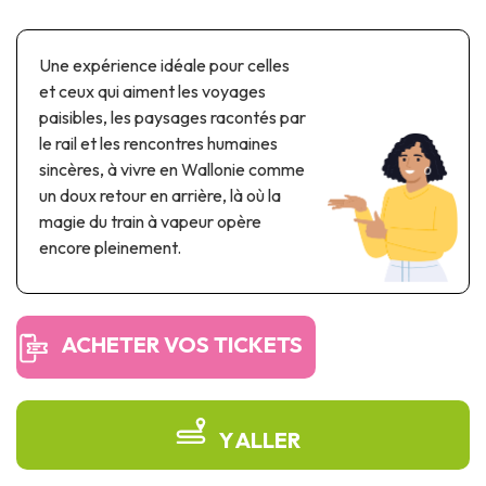
Parcs à thème & parcs d’attractions
Parcs scientifiques
Une expérience idéale pour celles
Parcs récréatifs, nautiques & aquatiques
et ceux qui aiment les voyages
Patrimoine automobile & ferroviaire
paisibles, les paysages racontés par
le rail et les rencontres humaines
Patrimoine industriel & ouvrage d'art
sincères, à vivre en Wallonie comme
Produits de terroir
un doux retour en arrière, là où la
magie du train à vapeur opère
Tourisme de mémoire
encore pleinement.
UNESCO
ACHETER VOS TICKETS
Y ALLER