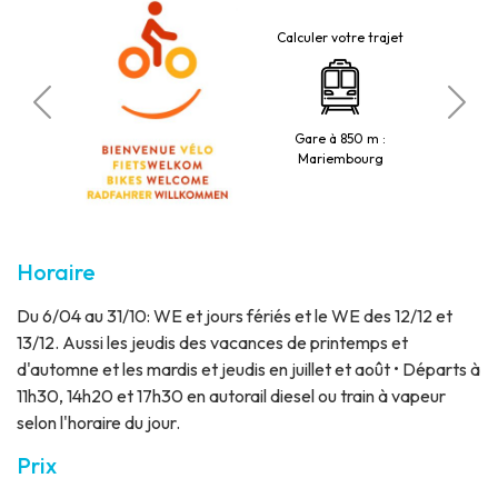
Calculer votre trajet
mis
Park
Gare à 850 m :
Mariembourg
Horaire
Du 6/04 au 31/10: WE et jours fériés et le WE des 12/12 et
13/12. Aussi les jeudis des vacances de printemps et
d'automne et les mardis et jeudis en juillet et août • Départs à
11h30, 14h20 et 17h30 en autorail diesel ou train à vapeur
selon l'horaire du jour.
Prix