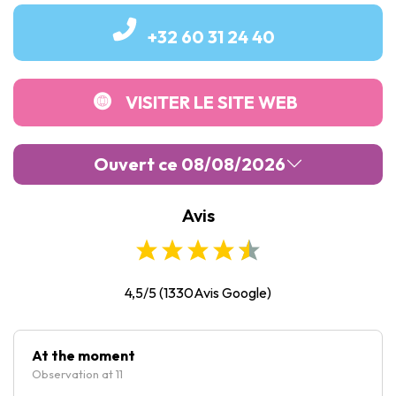
+32 60 31 24 40
VISITER LE SITE WEB
Ouvert ce 08/08/2026
Avis
Lundi :
Fermé
Mardi :
10:00
-
19:00
Mercredi :
10:00
-
19:00
4,5/5
(
1330
Avis Google)
Jeudi :
10:00
-
19:00
Vendredi :
Fermé
At the moment
Observation at 11
Samedi :
10:00
-
19:00