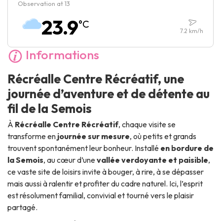
Observation at 13
Samedi :
Fermé
23.9
°C
Dimanche :
Fermé
7.2
km/h
Informations
Récréalle Centre Récréatif, une
journée d’aventure et de détente au
fil de la Semois
À
Récréalle Centre Récréatif
, chaque visite se
transforme en
journée sur mesure
, où petits et grands
trouvent spontanément leur bonheur. Installé
en bordure de
la Semois
, au cœur d’une
vallée verdoyante et paisible
,
ce vaste site de loisirs invite à bouger, à rire, à se dépasser
mais aussi à ralentir et profiter du cadre naturel. Ici, l’esprit
est résolument familial, convivial et tourné vers le plaisir
partagé.