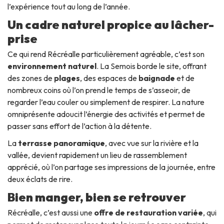
l’expérience tout au long de l’année.
Un cadre naturel propice au lâcher-
prise
Ce qui rend Récréalle particulièrement agréable, c’est son
environnement naturel
. La Semois borde le site, offrant
des zones de
plages
, des espaces de
baignade
et de
nombreux coins où l’on prend le temps de s’asseoir, de
regarder l’eau couler ou simplement de respirer. La nature
omniprésente adoucit l’énergie des activités et permet de
passer sans effort de l’action à la détente.
La
terrasse panoramique
, avec vue sur la rivière et la
vallée, devient rapidement un lieu de rassemblement
apprécié, où l’on partage ses impressions de la journée, entre
deux éclats de rire.
Bien manger, bien se retrouver
Récréalle, c’est aussi une
offre de restauration variée
, qui