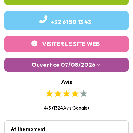
+32 61 50 13 43
VISITER LE SITE WEB
Ouvert ce 07/08/2026
Avis
Lundi :
Fermé
Mardi :
Fermé
Mercredi :
Fermé
4/5
(
1324
Avis Google)
Jeudi :
Fermé
Vendredi :
Fermé
At the moment