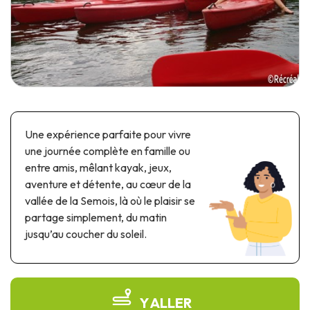
Parcs à thème & parcs d’attractions
Parcs scientifiques
Parcs récréatifs, nautiques & aquatiques
Patrimoine automobile & ferroviaire
Patrimoine industriel & ouvrage d'art
Produits de terroir
Une expérience parfaite pour vivre
une journée complète en famille ou
Tourisme de mémoire
entre amis, mêlant kayak, jeux,
aventure et détente, au cœur de la
UNESCO
vallée de la Semois, là où le plaisir se
partage simplement, du matin
jusqu’au coucher du soleil.
Y ALLER