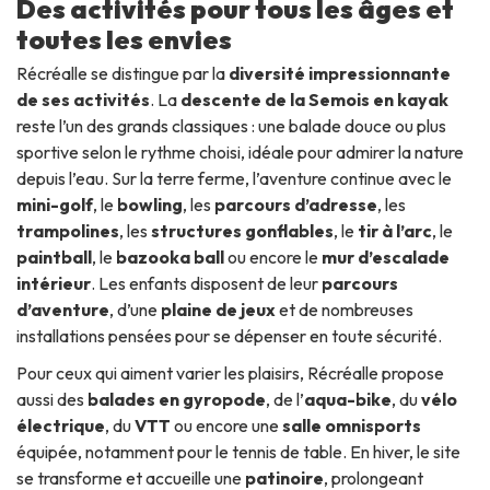
Des activités pour tous les âges et
toutes les envies
Récréalle se distingue par la
diversité impressionnante
de ses activités
. La
descente de la Semois en kayak
reste l’un des grands classiques : une balade douce ou plus
sportive selon le rythme choisi, idéale pour admirer la nature
depuis l’eau. Sur la terre ferme, l’aventure continue avec le
mini-golf
, le
bowling
, les
parcours d’adresse
, les
trampolines
, les
structures gonflables
, le
tir à l’arc
, le
paintball
, le
bazooka ball
ou encore le
mur d’escalade
intérieur
. Les enfants disposent de leur
parcours
d’aventure
, d’une
plaine de jeux
et de nombreuses
installations pensées pour se dépenser en toute sécurité.
Pour ceux qui aiment varier les plaisirs, Récréalle propose
aussi des
balades en gyropode
, de l’
aqua-bike
, du
vélo
électrique
, du
VTT
ou encore une
salle omnisports
équipée, notamment pour le tennis de table. En hiver, le site
se transforme et accueille une
patinoire
, prolongeant