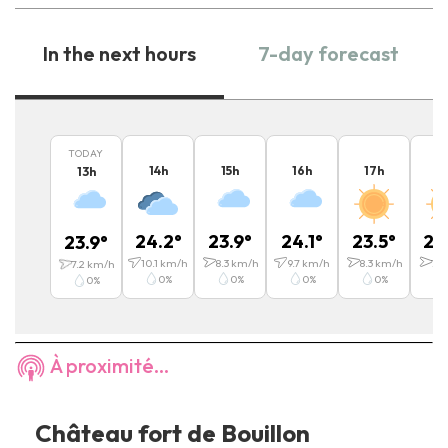
In the next hours
7-day forecast
TODAY
14
h
15
h
16
h
17
h
1
13
h
24.2
°
23.9
°
24.1
°
23.5
°
22
23.9
°
10.1
km/h
8.3
km/h
9.7
km/h
8.3
km/h
7.2
7.2
km/h
0
%
0
%
0
%
0
%
0
%
À proximité...
Château fort de Bouillon