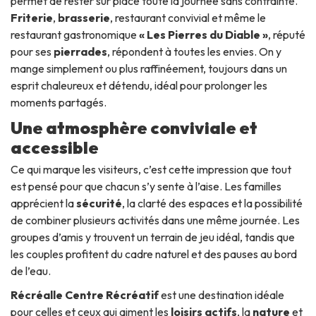
permet de rester sur place toute la journée sans contrainte.
Friterie
,
brasserie
, restaurant convivial et même le
restaurant gastronomique
« Les Pierres du Diable »
, réputé
pour ses
pierrades
, répondent à toutes les envies. On y
mange simplement ou plus raffinée­ment, toujours dans un
esprit chaleureux et détendu, idéal pour prolonger les
moments partagés.
Une atmosphère conviviale et
accessible
Ce qui marque les visiteurs, c’est cette impression que tout
est pensé pour que chacun s’y sente à l’aise. Les familles
apprécient la
sécurité
, la clarté des espaces et la possibilité
de combiner plusieurs activités dans une même journée. Les
groupes d’amis y trouvent un terrain de jeu idéal, tandis que
les couples profitent du cadre naturel et des pauses au bord
de l’eau.
Récréalle Centre Récréatif
est une destination idéale
pour celles et ceux qui aiment les
loisirs actifs
, la
nature
et