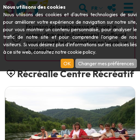
Aller au contenu principal;
RECHERCHER
MES FAVORIS
Nous utilisons des cookies
FR
Nous utilisons des cookies et d'autres technologies de suivi
pour améliorer votre expérience de navigation sur notre site,
En raison de la sécheresse estivale, le
pour vous montrer un contenu personnalisé, pour analyser le
niveau d'eau est actuellement insuffisant
trafic de notre site et pour comprendre l'origine de nos
VISITER
pour permettre la navigation en kayak sur
visiteurs. Si vous désirez plus d’informations sur les cookies liés
nos rivières.
à ce site web, consultez notre
cookie policy
.
Abbayes & monuments religieux
EXPLORER
OK
Changer mes préférences
Archéologie
Récréalle Centre Récréatif
Grottes
BOUGER
Art
Jardins, parcs & sites naturels
Bateaux touristiques & croisières
ÉVÉNEMENTS
Artisanat & savoir-faire
Parcs animaliers, zoologiques & aquariums
Draisines & trains touristiques
LE TOP DES ACTIVITÉS POUR CET
Châteaux, citadelles & beffrois
Kayaks
ÉTÉ
Folklore & histoire locale
Parcs aventure
TÉLÉCHARGER LE GUIDE
Histoire