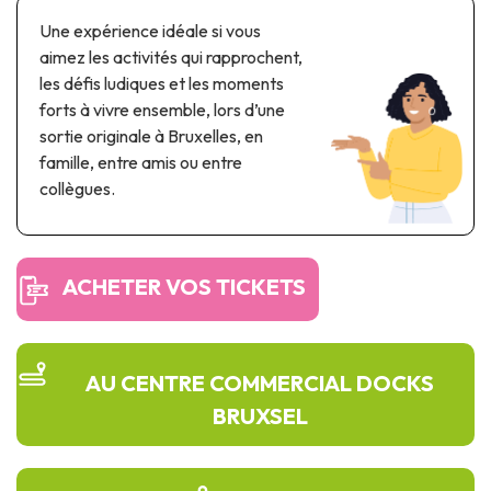
Parcs à thème & parcs d’attractions
Une expérience idéale si vous
Parcs scientifiques
aimez les activités qui rapprochent,
Parcs récréatifs, nautiques & aquatiques
les défis ludiques et les moments
Patrimoine automobile & ferroviaire
forts à vivre ensemble, lors d’une
sortie originale à Bruxelles, en
Patrimoine industriel & ouvrage d'art
famille, entre amis ou entre
collègues.
Produits de terroir
Tourisme de mémoire
ACHETER VOS TICKETS
UNESCO
AU CENTRE COMMERCIAL DOCKS
BRUXSEL