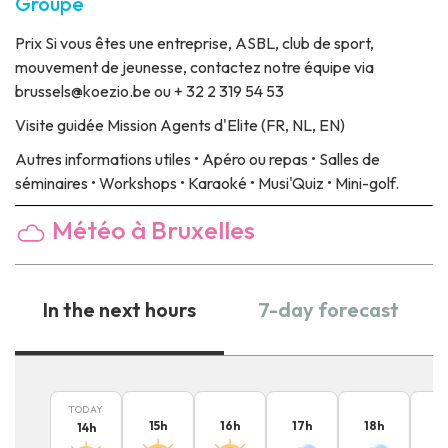
Groupe
Prix
Si vous êtes une entreprise, ASBL, club de sport,
mouvement de jeunesse, contactez notre équipe via
brussels@koezio.be ou + 32 2 319 54 53
Visite guidée
Mission Agents d'Elite (FR, NL, EN)
Autres informations utiles
• Apéro ou repas • Salles de
séminaires • Workshops • Karaoké • Musi'Quiz • Mini-golf.
Météo à Bruxelles
In the next hours
7-day forecast
TODAY
15
h
16
h
17
h
18
h
1
14
h