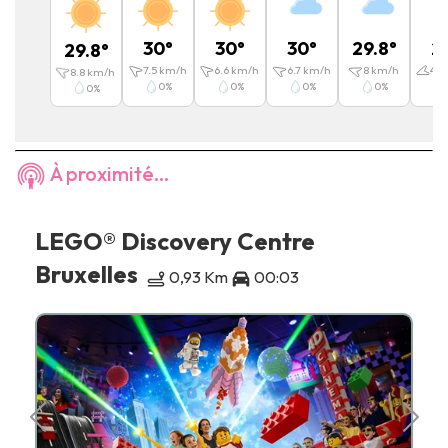
30
°
30
°
30
°
29.8
°
2
29.8
°
7.5
km/h
6.6
km/h
6.7
km/h
8
km/h
4.2
8.8
km/h
0
%
0
%
0
%
0
%
0
%
À proximité...
LEGO® Discovery Centre
Bruxelles
0,93 Km
00:03