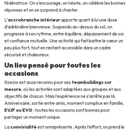
fédératrice. On s’encourage, on hésite, on célèbre les bonnes
réponses et on se surprend à chanter.
L’
accrobranche intérieur
apporte quant à lui une dose
d’adrénaline bienvenue. Suspendu au-dessus du sol, on
progresse à son rythme, entre équilibre, dépassement de soi
et confiance mutuelle. Une activité qui fait battre le cœur un
peu plus fort, tout en restant accessible dans un cadre
sécurisé et chaleureux.
Un lieu pensé pour toutes les
occasions
Koezio est aussi reconnu pour ses
teambuildings sur
mesure
, où les activités sont adaptées aux groupes et aux
objectifs de chacun. Mais l’expérience ne s’arrête pas là.
Anniversaire, sortie entre amis, moment complice en famille,
EVJF ou EVG
: toutes les occasions sont bonnes pour
partager un moment unique.
La
convivialité
est omniprésente. Après l’effort, on prend le