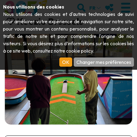
Aller au contenu principal;
RECHERCHER
MES FAVORIS
Nous utilisons des cookies
FR
Nous utilisons des cookies et d'autres technologies de suivi
Koezio Brussels
pour améliorer votre expérience de navigation sur notre site,
pour vous montrer un contenu personnalisé, pour analyser le
trafic de notre site et pour comprendre l'origine de nos
VISITER
visiteurs. Si vous désirez plus d’informations sur les cookies liés
à ce site web, consultez notre
cookie policy
.
Abbayes & monuments religieux
EXPLORER
OK
Changer mes préférences
Archéologie
Grottes
BOUGER
Art
Jardins, parcs & sites naturels
Bateaux touristiques & croisières
ÉVÉNEMENTS
Artisanat & savoir-faire
Parcs animaliers, zoologiques & aquariums
Draisines & trains touristiques
LE TOP DES ACTIVITÉS POUR CET
Châteaux, citadelles & beffrois
Kayaks
ÉTÉ
Folklore & histoire locale
Parcs aventure
TÉLÉCHARGER LE GUIDE
Histoire