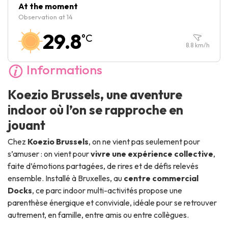
Vendredi :
10:00
-
00:00
At the moment
Observation at 14
Samedi :
10:00
-
00:00
29.8
°C
Dimanche :
10:30
-
19:00
8.8
km/h
Informations
Koezio Brussels, une aventure
indoor où l’on se rapproche en
jouant
Chez
Koezio Brussels
, on ne vient pas seulement pour
s’amuser : on vient pour
vivre une expérience collective
,
faite d’émotions partagées, de rires et de défis relevés
ensemble. Installé à Bruxelles, au
centre commercial
Docks
, ce parc indoor multi-activités propose une
parenthèse énergique et conviviale, idéale pour se retrouver
autrement, en famille, entre amis ou entre collègues.