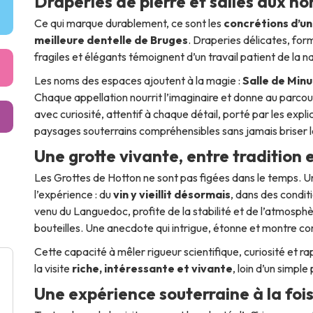
Draperies de pierre et salles aux n
Ce qui marque durablement, ce sont les
concrétions d’un
meilleure dentelle de Bruges
. Draperies délicates, for
fragiles et élégants témoignent d’un travail patient de la na
Les noms des espaces ajoutent à la magie :
Salle de Minu
Chaque appellation nourrit l’imaginaire et donne au parco
avec curiosité, attentif à chaque détail, porté par les expl
paysages souterrains compréhensibles sans jamais briser 
Une grotte vivante, entre tradition
Les Grottes de Hotton ne sont pas figées dans le temps. 
l’expérience : du
vin y vieillit désormais
, dans des condit
venu du Languedoc, profite de la stabilité et de l’atmosphèr
bouteilles. Une anecdote qui intrigue, étonne et montre com
Cette capacité à mêler rigueur scientifique, curiosité et r
la visite
riche, intéressante et vivante
, loin d’un simpl
Une expérience souterraine à la fois