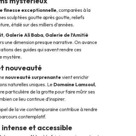
oms mystérieux
e finesse exceptionnelle
, comparées à la
mes sculptées goutte après goutte, reliefs
ture, étalé sur des milliers d’années.
it
,
Galerie Ali Baba
,
Galerie de l’Amitié
urs une dimension presque narrative. On avance
ications des guides qui savent rendre ces
le mystère.
 et nouveauté
Une
nouveauté surprenante
vient enrichir
ions naturelles uniques. Le
Domaine Lamsoul
,
e particulière de la grotte pour faire mûrir ses
bien ce lieu continue d’inspirer.
appel de la vie contemporaine contribue à rendre
e parcours contemplatif.
 intense et accessible