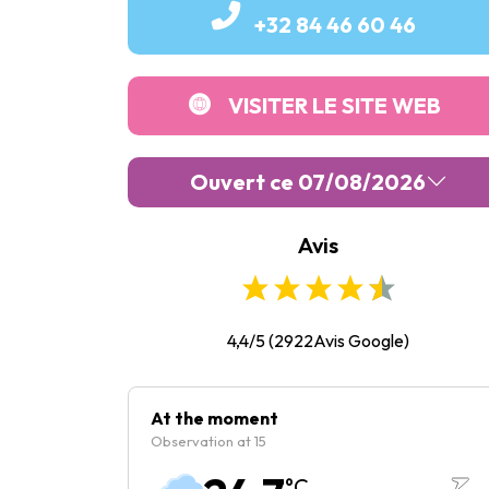
+32 84 46 60 46
VISITER LE SITE WEB
Ouvert ce 07/08/2026
Avis
Lundi :
10:00
-
17:00
Mardi :
10:00
-
17:00
Mercredi :
10:00
-
17:00
4,4/5
(
2922
Avis Google)
Jeudi :
10:00
-
17:00
Vendredi :
10:00
-
17:00
At the moment
Observation at 15
Samedi :
10:00
-
17:00
°C