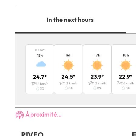
In the next hours
TODAY
16
h
17
h
18
h
15
h
24.5
°
23.9
°
22.9
°
24.7
°
11.2
km/h
11.2
km/h
7.6
km/h
9.4
km/h
0
%
0
%
0
%
0
%
À proximité...
RIVEO
F