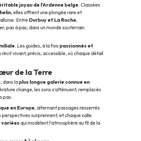
éritable joyau de l’Ardenne belge
. Classées
helin
, elles offrent une plongée rare et
allonie. Entre
Durbuy et La Roche
,
er, pas à pas, dans un monde souterrain
iliale
. Les guides, à la fois
passionnés et
un récit vivant, précis, accessible, où chaque détail
œur de la Terre
e
, dans la
plus longue galerie connue en
pérature change, les sons s’atténuent, remplacés
s pas.
ique en Europe
, alternant passages resserrés
s perspectives surprennent, et chaque salle
 variées
qui modèlent l’atmosphère au fil de la