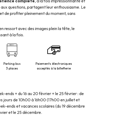
érience complète
, à la fois impressionnante et
t aux questions, partagent leur enthousiasme. Le
ermet de profiter pleinement du moment, sans
n ressort avec des images plein la tête, le
ant à la fois.
Parking bus
Paiements électroniques
3 places
acceptés à la billetterie
ek-ends + du 16 au 20 février + le 25 février : de
es jours de 10h00 à 16h00 (17h00 en juillet et
week-ends et vacances scolaires (du 19 décembre
nvier et le 25 décembre.