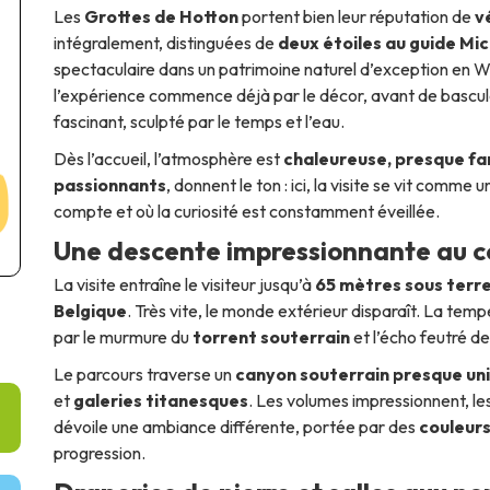
Les
Grottes de Hotton
portent bien leur réputation de
v
intégralement, distinguées de
deux étoiles au guide Mic
spectaculaire dans un patrimoine naturel d’exception en W
l’expérience commence déjà par le décor, avant de bascul
fascinant, sculpté par le temps et l’eau.
Dès l’accueil, l’atmosphère est
chaleureuse, presque fam
passionnants
, donnent le ton : ici, la visite se vit comme 
compte et où la curiosité est constamment éveillée.
Une descente impressionnante au c
La visite entraîne le visiteur jusqu’à
65 mètres sous terr
Belgique
. Très vite, le monde extérieur disparaît. La tem
par le murmure du
torrent souterrain
et l’écho feutré de
Le parcours traverse un
canyon souterrain presque un
et
galeries titanesques
. Les volumes impressionnent, le
dévoile une ambiance différente, portée par des
couleurs
progression.