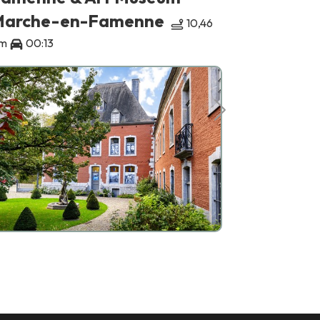
l'Aisne
Marche-en-Famenne
10,46
Erezée
m
00:13