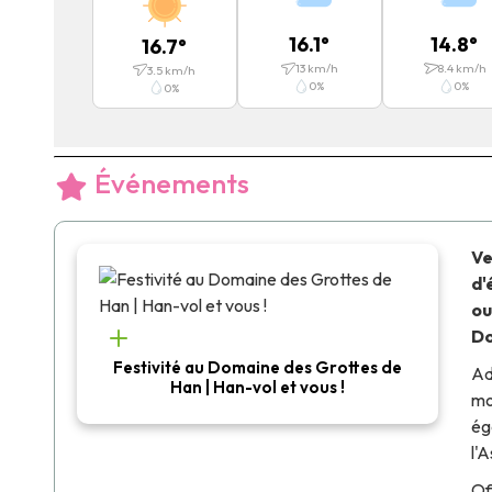
16.1
°
14.8
°
16.7
°
13
km/h
8.4
km/h
3.5
km/h
0
%
0
%
0
%
Événements
Ve
d'
ou
Do
Festivité au Domaine des Grottes de
Ad
Han | Han-vol et vous !
mo
ég
l'
Of