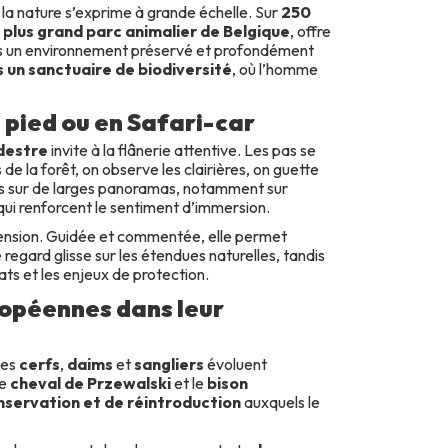
, la nature s’exprime à grande échelle. Sur
250
e
plus grand parc animalier de Belgique
, offre
ns un environnement préservé et profondément
 un sanctuaire de biodiversité
, où l’homme
 pied ou en Safari-car
destre
invite à la flânerie attentive. Les pas se
 de la forêt, on observe les clairières, on guette
is sur de larges panoramas, notamment sur
 qui renforcent le sentiment d’immersion.
mension. Guidée et commentée, elle permet
 regard glisse sur les étendues naturelles, tandis
ats et les enjeux de protection.
opéennes dans leur
Les
cerfs
,
daims
et
sangliers
évoluent
le
cheval de Przewalski
et le
bison
nservation et de réintroduction
auxquels le