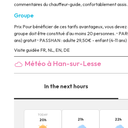
commentaires du chauffeur-guide, confortablement assis. D
Groupe
Prix
Pour bénéficier de ces tarifs avantageux, vous devez r
groupe doit être constitué d'au moins 20 personnes. • PARC 
ans) gratuit • PASSHAN : adulte 29,50€ - enfant (4-11 ans)
Visite guidée
FR, NL, EN, DE
Météo à Han-sur-Lesse
In the next hours
TODAY
21
h
22
h
20
h