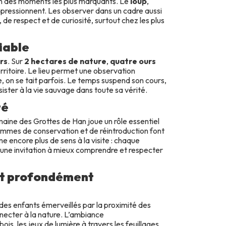
un des moments les plus marquants. Le
loup
,
mpressionnent. Les observer dans un cadre aussi
, de respect et de curiosité, surtout chez les plus
liable
rs
. Sur
2 hectares de nature
,
quatre ours
rritoire. Le lieu permet une observation
 on se tait parfois. Le temps suspend son cours,
sister à la vie sauvage dans toute sa vérité.
té
maine des Grottes de Han joue un rôle essentiel
ammes de conservation et de réintroduction font
ne encore plus de sens à la visite : chaque
 une invitation à mieux comprendre et respecter
et profondément
 des enfants émerveillés par la proximité des
necter à la nature. L’ambiance
ois, les jeux de lumière à travers les feuillages