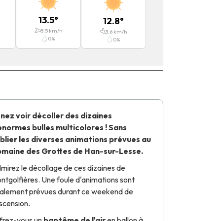
13.5
°
12.8
°
5.5
km/h
3.6
km/h
0
%
0
%
nez voir décoller des dizaines
énormes bulles multicolores ! Sans
blier les diverses animations prévues au
maine des Grottes de Han-sur-Lesse.
mirez le décollage de ces dizaines de
ntgolfières. Une foule d'animations sont
alement prévues durant ce weekend de
Ascension.
frez-vous un
baptême de l'air
en ballon à