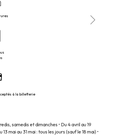
tures
bus
es
eptés à la billetterie
ndredis, samedis et dimanches • Du 4 avril au 19
Du 13 mai au 31 mai : tous les jours (sauf le 18 mai) •