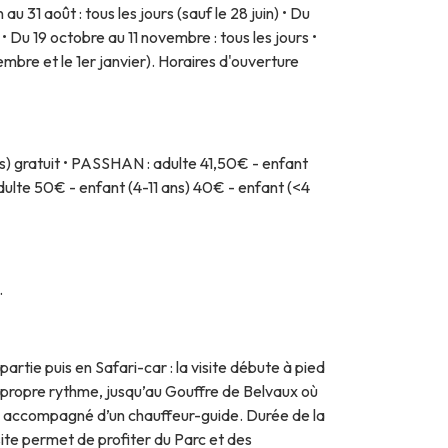
in au 31 août : tous les jours (sauf le 28 juin) • Du
 • Du 19 octobre au 11 novembre : tous les jours •
embre et le 1er janvier). Horaires d'ouverture
ns) gratuit • PASSHAN : adulte 41,50€ - enfant
dulte 50€ - enfant (4-11 ans) 40€ - enfant (<4
.
partie puis en Safari-car : la visite débute à pied
n propre rythme, jusqu’au Gouffre de Belvaux où
te, accompagné d’un chauffeur-guide. Durée de la
site permet de profiter du Parc et des