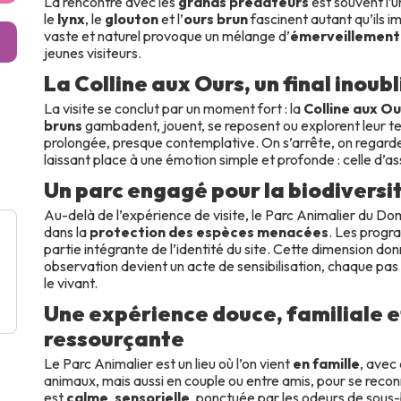
La rencontre avec les
grands prédateurs
est souvent l’
le
lynx
, le
glouton
et l’
ours brun
fascinent autant qu’ils i
vaste et naturel provoque un mélange d’
émerveillement
jeunes visiteurs.
La Colline aux Ours, un final inoub
La visite se conclut par un moment fort : la
Colline aux Ou
bruns
gambadent, jouent, se reposent ou explorent leur te
prolongée, presque contemplative. On s’arrête, on regarde,
laissant place à une émotion simple et profonde : celle d’as
Un parc engagé pour la biodiversi
Au-delà de l’expérience de visite, le Parc Animalier du Do
dans la
protection des espèces menacées
. Les progr
partie intégrante de l’identité du site. Cette dimension don
observation devient un acte de sensibilisation, chaque pas
le vivant.
Une expérience douce, familiale 
ressourçante
Le Parc Animalier est un lieu où l’on vient
en famille
, avec
animaux, mais aussi en couple ou entre amis, pour se recon
est
calme
,
sensorielle
, ponctuée par les odeurs de sous-b