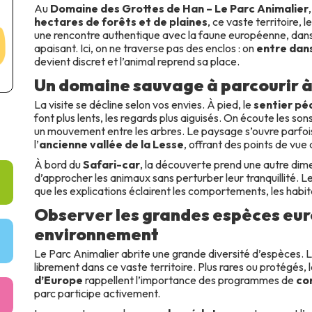
Au
Domaine des Grottes de Han – Le Parc Animalier
hectares de forêts et de plaines
, ce vaste territoire, l
une rencontre authentique avec la faune européenne, da
apaisant. Ici, on ne traverse pas des enclos : on
entre dans
devient discret et l’animal reprend sa place.
Un domaine sauvage à parcourir à
La visite se décline selon vos envies. À pied, le
sentier pé
font plus lents, les regards plus aiguisés. On écoute les sons
un mouvement entre les arbres. Le paysage s’ouvre parfo
l’
ancienne vallée de la Lesse
, offrant des points de vue
À bord du
Safari-car
, la découverte prend une autre di
d’approcher les animaux sans perturber leur tranquillité. Le
que les explications éclairent les comportements, les habit
Observer les grandes espèces eur
environnement
Le Parc Animalier abrite une grande diversité d’espèces. 
librement dans ce vaste territoire. Plus rares ou protégés, 
d’Europe
rappellent l’importance des programmes de
co
parc participe activement.