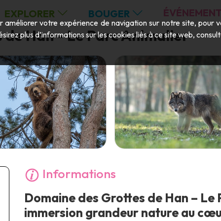
ÉVÉNEMENT
EXPLORER
BOUGER
ur améliorer votre expérience de navigation sur notre site, pour 
 de Han - Le Parc Animalier
ésirez plus d’informations sur les cookies liés à ce site web, consu
Informations
Domaine des Grottes de Han – Le P
immersion grandeur nature au cœur