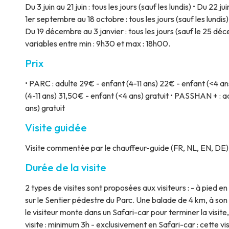
Du 3 juin au 21 juin : tous les jours (sauf les lundis) • Du 22 ju
1er septembre au 18 octobre : tous les jours (sauf les lundis)
Du 19 décembre au 3 janvier : tous les jours (sauf le 25 déc
variables entre min : 9h30 et max : 18h00.
Prix
• PARC : adulte 29€ - enfant (4-11 ans) 22€ - enfant (<4 a
(4-11 ans) 31,50€ - enfant (<4 ans) gratuit • PASSHAN + : a
ans) gratuit
Visite guidée
Visite commentée par le chauffeur-guide (FR, NL, EN, DE)
Durée de la visite
2 types de visites sont proposées aux visiteurs : - à pied en 
sur le Sentier pédestre du Parc. Une balade de 4 km, à so
le visiteur monte dans un Safari-car pour terminer la visi
visite : minimum 3h - exclusivement en Safari-car : cette vi