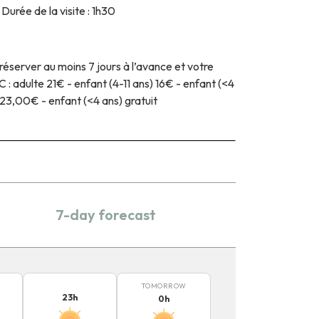
urée de la visite : 1h30
éserver au moins 7 jours à l’avance et votre
: adulte 21€ - enfant (4-11 ans) 16€ - enfant (<4
 23,00€ - enfant (<4 ans) gratuit
7-day forecast
TOMORROW
23
h
0
h