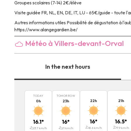
Groupes scolaires (7-14) 2€/élève
Visite guidée
FR, NL, EN, DE, IT, LU - 65€/guide - toute l'
Autres informations utiles
Possibilité de dégustation à l'au
https://www.alangegardien.be/
Météo à Villers-devant-Orval
In the next hours
TODAY
TOMORROW
22
h
21
h
0
h
23
h
16
°
16.5
°
16.1
°
16
°
8.6
km/h
7.9
km/h
13.7
km/h
11
km/h