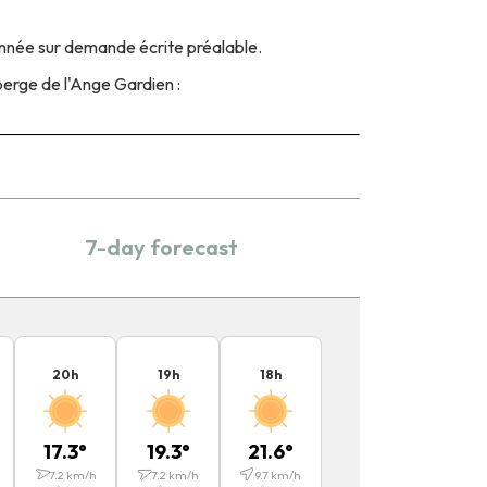
année sur demande écrite préalable.
berge de l'Ange Gardien :
7-day forecast
20
h
19
h
18
h
17.3
°
19.3
°
21.6
°
7.2
km/h
7.2
km/h
9.7
km/h