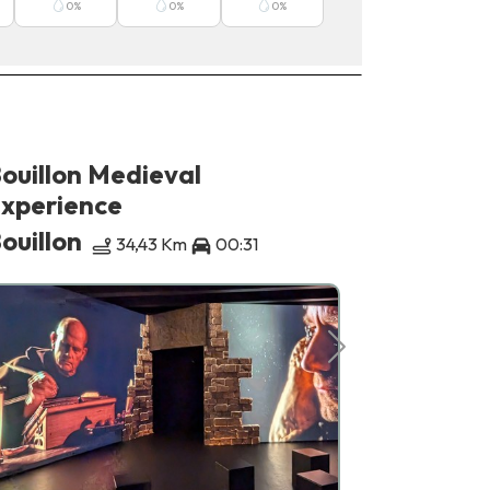
0
%
0
%
0
%
ouillon Medieval
Château 
xperience
Bouillon
ouillon
34,43 Km
00:31