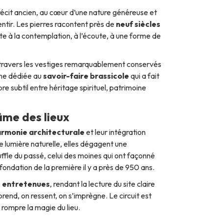
cit ancien, au cœur d’une nature généreuse et
lentir. Les pierres racontent près de
neuf siècles
ite à la contemplation, à l’écoute, à une forme de
travers les vestiges remarquablement conservés
rne dédiée au
savoir-faire brassicole
qui a fait
e subtil entre héritage spirituel, patrimoine
’âme des lieux
rmonie architecturale
et leur intégration
 lumière naturelle, elles dégagent une
ouffle du passé, celui des moines qui ont façonné
 fondation de la première il y a près de 950 ans.
 entretenues
, rendant la lecture du site claire
end, on ressent, on s’imprègne. Le circuit est
rompre la magie du lieu.