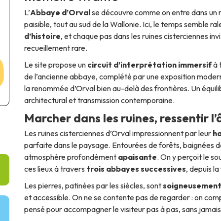
L’
Abbaye d’Orval
se découvre comme on entre dans un ré
paisible, tout au sud de la Wallonie. Ici, le temps semble ra
d’histoire
, et chaque pas dans les ruines cisterciennes inv
recueillement rare.
Le site propose un
circuit d’interprétation immersif
à 
de l’ancienne abbaye, complété par une exposition mode
la renommée d’Orval bien au-delà des frontières. Un équilibr
architectural et transmission contemporaine.
Marcher dans les ruines, ressentir l
Les ruines cisterciennes d’Orval impressionnent par leur
ha
parfaite dans le paysage. Entourées de forêts, baignées de
atmosphère profondément
apaisante
. On y perçoit le s
ces lieux à travers
trois abbayes successives
, depuis la
Les pierres, patinées par les siècles, sont
soigneusement
et accessible. On ne se contente pas de regarder : on compr
pensé pour accompagner le visiteur pas à pas, sans jamais 