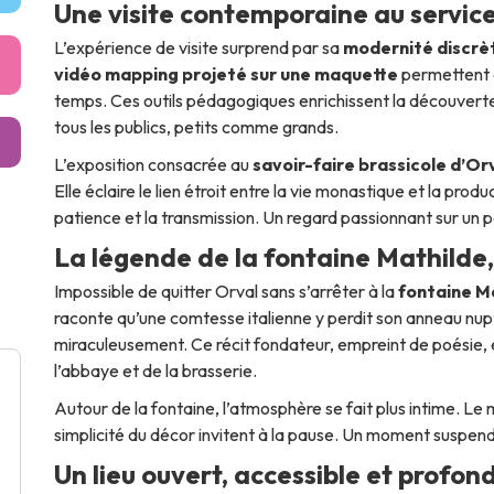
Une visite contemporaine au service 
L’expérience de visite surprend par sa
modernité discrè
vidéo mapping projeté sur une maquette
permettent de
temps. Ces outils pédagogiques enrichissent la découverte s
tous les publics, petits comme grands.
L’exposition consacrée au
savoir-faire brassicole d’Or
Elle éclaire le lien étroit entre la vie monastique et la produ
patience et la transmission. Un regard passionnant sur un pa
La légende de la fontaine Mathilde,
Impossible de quitter Orval sans s’arrêter à la
fontaine M
raconte qu’une comtesse italienne y perdit son anneau nupti
miraculeusement. Ce récit fondateur, empreint de poésie, 
l’abbaye et de la brasserie.
Autour de la fontaine, l’atmosphère se fait plus intime. Le m
simplicité du décor invitent à la pause. Un moment suspen
Un lieu ouvert, accessible et prof