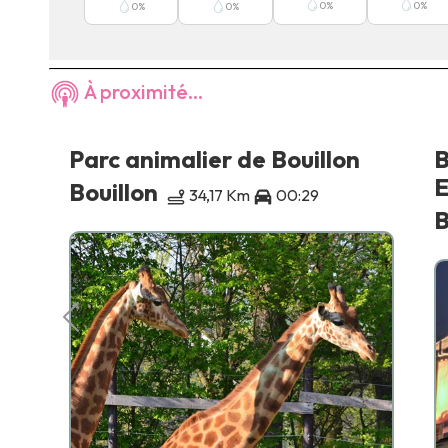
0
%
0
%
0
%
0
%
À proximité...
lon
Parc animalier de Bouillon
B
E
Bouillon
34,17 Km
00:29
B