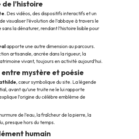
de l’histoire
te
. Des vidéos, des dispositifs interactifs et un
 visualiser l’évolution de l’abbaye à travers le
ans la dénaturer, rendant l’histoire lisible pour
val
apporte une autre dimension au parcours.
ction artisanale, ancrée dans la rigueur, la
trimoine vivant, toujours en activité aujourd’hui.
 entre mystère et poésie
athilde
, cœur symbolique du site. La légende
al, avant qu’une truite ne le lui rapporte
explique l’origine du célèbre emblème de
urmure de l’eau, la fraîcheur de la pierre, la
du, presque hors du temps.
ondément humain