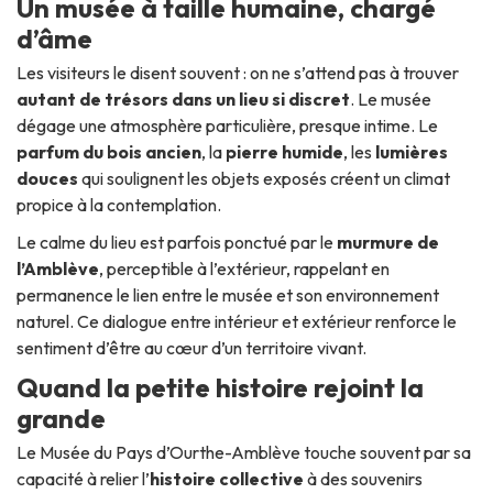
Un musée à taille humaine, chargé
d’âme
Les visiteurs le disent souvent : on ne s’attend pas à trouver
autant de trésors dans un lieu si discret
. Le musée
dégage une atmosphère particulière, presque intime. Le
parfum du bois ancien
, la
pierre humide
, les
lumières
douces
qui soulignent les objets exposés créent un climat
propice à la contemplation.
Le calme du lieu est parfois ponctué par le
murmure de
l’Amblève
, perceptible à l’extérieur, rappelant en
permanence le lien entre le musée et son environnement
naturel. Ce dialogue entre intérieur et extérieur renforce le
sentiment d’être au cœur d’un territoire vivant.
Quand la petite histoire rejoint la
grande
Le Musée du Pays d’Ourthe-Amblève touche souvent par sa
capacité à relier l’
histoire collective
à des souvenirs