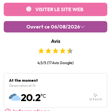
VISITER LE SITE WEB
Ouvert ce 06/08/2026
Avis
Lundi :
10:00
-
17:00
Mardi :
10:00
-
17:00
Mercredi :
10:00
-
17:00
4,5/5
(
17
Avis Google)
Jeudi :
10:00
-
17:00
Vendredi :
10:00
-
17:00
At the moment
Observation at 10
Samedi :
10:00
-
17:00
20.2
°C
Dimanche :
10:00
-
17:00
12.9
km/h