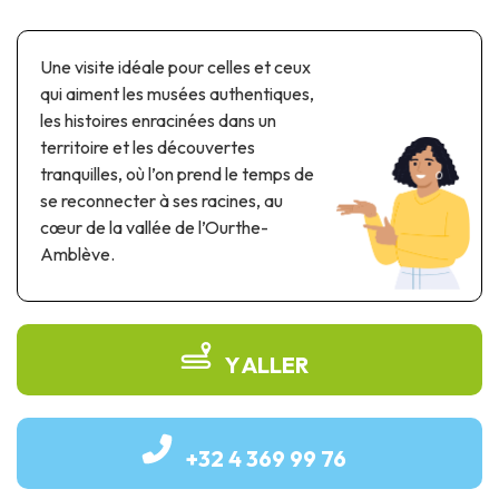
Parcs à thème & parcs d’attractions
Parcs scientifiques
Une visite idéale pour celles et ceux
Parcs récréatifs, nautiques & aquatiques
qui aiment les musées authentiques,
Patrimoine automobile & ferroviaire
les histoires enracinées dans un
territoire et les découvertes
Patrimoine industriel & ouvrage d'art
tranquilles, où l’on prend le temps de
Produits de terroir
se reconnecter à ses racines, au
cœur de la vallée de l’Ourthe-
Tourisme de mémoire
Amblève.
UNESCO
Y ALLER
+32 4 369 99 76