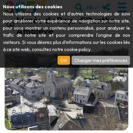
Aller au contenu principal;
RECHERCHER
MES FAVORIS
Nous utilisons des cookies
FR
Nous utilisons des cookies et d'autres technologies de suivi
Musée du Pays d'Ourthe-
pour améliorer votre expérience de navigation sur notre site,
pour vous montrer un contenu personnalisé, pour analyser le
Amblève
trafic de notre site et pour comprendre l'origine de nos
VISITER
visiteurs. Si vous désirez plus d’informations sur les cookies liés
à ce site web, consultez notre
cookie policy
.
Abbayes & monuments religieux
EXPLORER
OK
Changer mes préférences
Archéologie
Grottes
BOUGER
Art
Jardins, parcs & sites naturels
Bateaux touristiques & croisières
ÉVÉNEMENTS
Artisanat & savoir-faire
Parcs animaliers, zoologiques & aquariums
Draisines & trains touristiques
LE TOP DES ACTIVITÉS POUR CET
Châteaux, citadelles & beffrois
Kayaks
ÉTÉ
Folklore & histoire locale
Parcs aventure
TÉLÉCHARGER LE GUIDE
Histoire