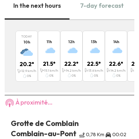
In the next hours
7-day forecast
TODAY
11
h
12
h
13
h
14
h
15
10
h
21.5
°
22.2
°
22.5
°
22.6
°
22
20.2
°
15.1
km/h
14.2
km/h
13.6
km/h
14.2
km/h
13
12.9
km/h
0
%
0
%
0
%
0
%
0
%
À proximité...
Grotte de Comblain
Comblain-au-Pont
0,78 Km
00:02