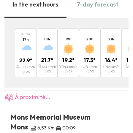
In the next hours
7-day forecast
TODAY
18
h
19
h
20
h
21
h
2
17
h
21.7
°
19.2
°
17.3
°
16.4
°
15
22.9
°
10.3
km/h
14.5
km/h
6
km/h
5.4
km/h
4.9
10.5
km/h
0
%
0
%
0
%
0
%
0
%
À proximité...
Mons Memorial Museum
Mons
6,53 Km
00:09