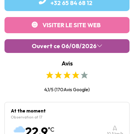
+32 65 84 68 12
VISITER LE SITE WEB
Ouvert ce 06/08/2026
Avis
Lundi :
Fermé
Mardi :
10:00
-
16:00
Mercredi :
10:00
-
16:00
4,1/5
(
170
Avis Google)
Jeudi :
10:00
-
16:00
Vendredi :
10:00
-
16:00
At the moment
Observation at 17
Samedi :
10:00
-
16:00
22.9
°C
Dimanche :
10:00
-
16:00
10.5
km/h