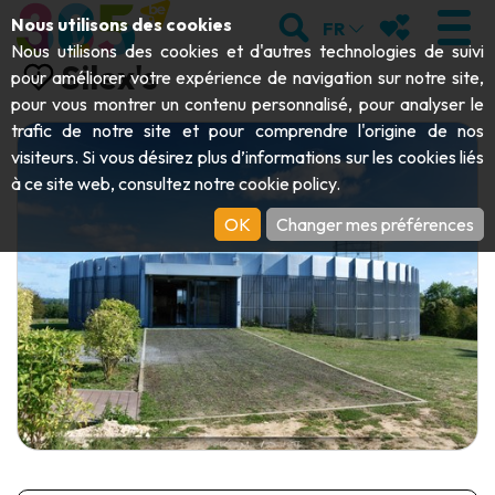
Aller au contenu principal;
RECHERCHER
MES FAVORIS
Nous utilisons des cookies
FR
Nous utilisons des cookies et d'autres technologies de suivi
Silex's
pour améliorer votre expérience de navigation sur notre site,
pour vous montrer un contenu personnalisé, pour analyser le
trafic de notre site et pour comprendre l'origine de nos
VISITER
visiteurs. Si vous désirez plus d’informations sur les cookies liés
à ce site web, consultez notre
cookie policy
.
Abbayes & monuments religieux
EXPLORER
OK
Changer mes préférences
Archéologie
Grottes
BOUGER
Art
Jardins, parcs & sites naturels
Bateaux touristiques & croisières
ÉVÉNEMENTS
Artisanat & savoir-faire
Parcs animaliers, zoologiques & aquariums
Draisines & trains touristiques
LE TOP DES ACTIVITÉS POUR CET
Châteaux, citadelles & beffrois
Kayaks
ÉTÉ
Folklore & histoire locale
Parcs aventure
TÉLÉCHARGER LE GUIDE
Histoire