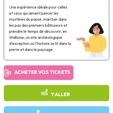
Parcs à thème & parcs d’attractions
Une expérience idéale pour celles
Parcs scientifiques
et ceux qui aiment percer les
Parcs récréatifs, nautiques & aquatiques
mystères du passé, marcher dans
Patrimoine automobile & ferroviaire
les pas des premiers bâtisseurs et
prendre le temps de découvrir, en
Patrimoine industriel & ouvrage d'art
Wallonie, un site archéologique
d’exception où l’histoire se lit dans la
Produits de terroir
pierre et dans le paysage.
Tourisme de mémoire
UNESCO
ACHETER VOS TICKETS
Y ALLER