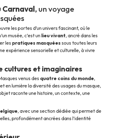
 Carnaval
, un voyage
asquées
uvre les portes d’un univers fascinant, où le
qu’un musée, c’est un
lieu vivant
, ancré dans les
rer les
pratiques masquées
sous toutes leurs
ne expérience sensorielle et culturelle, à vivre
 cultures et imaginaires
. Masques venus des
quatre coins du monde
,
et en lumière la diversité des usages du masque,
objet raconte une histoire, un contexte, une
Belgique
, avec une section dédiée qui permet de
elles, profondément ancrées dans l’identité
érieur