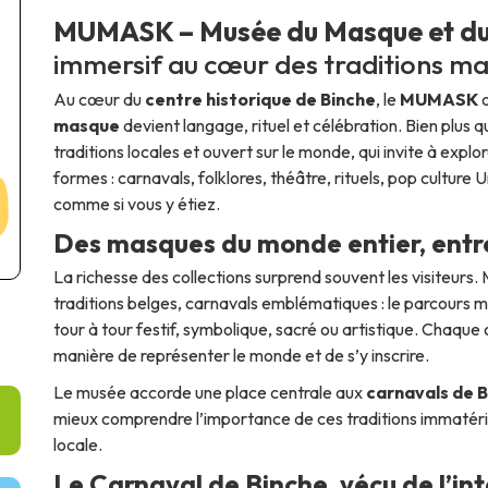
MUMASK – Musée du Masque et du
immersif au cœur des traditions m
Au cœur du
centre historique de Binche
, le
MUMASK
o
masque
devient langage, rituel et célébration. Bien plus 
traditions locales et ouvert sur le monde, qui invite à explo
formes : carnavals, folklores, théâtre, rituels, pop culture U
comme si vous y étiez
.
Des masques du monde entier, entre
La richesse des collections surprend souvent les visiteurs
traditions belges, carnavals emblématiques : le parcours m
tour à tour festif, symbolique, sacré ou artistique. Chaque 
manière de représenter le monde et de s’y inscrire.
Le musée accorde une place centrale aux
carnavals de 
mieux comprendre l’importance de ces traditions immatéri
locale.
Le Carnaval de Binche, vécu de l’int