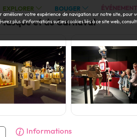
ÉVÉNEMENT
EXPLORER
BOUGER
ur améliorer votre expérience de navigation sur notre site, pour 
asque et du Carnaval
ésirez plus d’informations sur les cookies liés à ce site web, consu
Informations