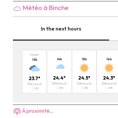
Météo à Binche
In the next hours
TODAY
14
h
15
h
16
h
13
h
24.4
°
24.5
°
24.3
°
23.7
°
8.3
km/h
9.4
km/h
8.6
km/h
4.7
km/h
0
%
0
%
0
%
0
%
À proximité...