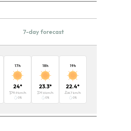
7-day forecast
17
h
18
h
19
h
24
°
23.3
°
22.4
°
11.9
km/h
7.6
km/h
4.7
km/h
0
%
0
%
0
%