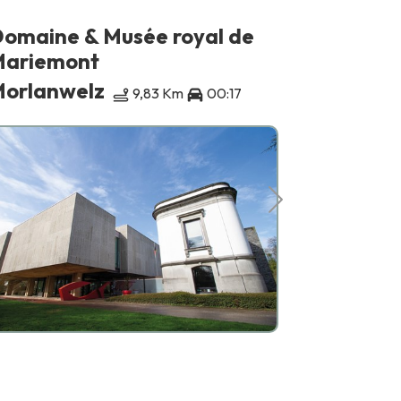
omaine & Musée royal de
Le Point
ariemont
La Louvi
orlanwelz
9,83 Km
00:17