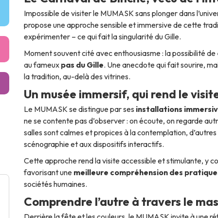
Impossible de visiter le MUMASK sans plonger dans l’unive
propose une approche sensible et immersive de cette tradit
expérimenter – ce qui fait la singularité du Gille.
Moment souvent cité avec enthousiasme : la possibilité de
au fameux
pas du Gille
. Une anecdote qui fait sourire, m
la tradition, au-delà des vitrines.
Un musée immersif, qui rend le visit
Le MUMASK se distingue par ses
installations immersi
ne se contente pas d’observer : on écoute, on regarde aut
salles sont calmes et propices à la contemplation, d’autre
scénographie et aux dispositifs interactifs.
Cette approche rend la visite accessible et stimulante, y co
favorisant une
meilleure compréhension des pratiqu
sociétés humaines.
Comprendre l’autre à travers le ma
Derrière la fête et les couleurs, le MUMASK invite à une r