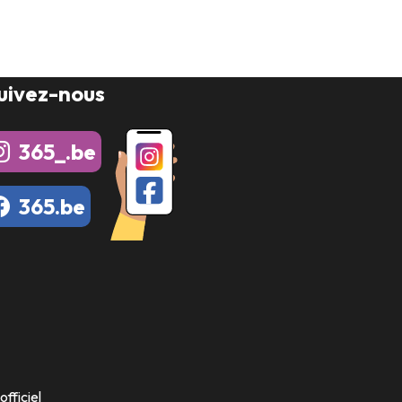
uivez-nous
365_.be
365.be
fficiel