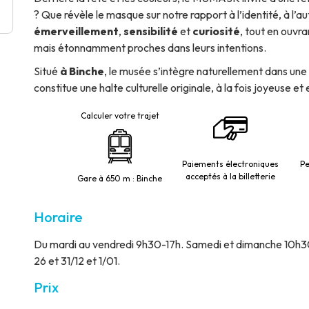
? Que révèle le masque sur notre rapport à l’identité, à l’aut
émerveillement
,
sensibilité
et
curiosité
, tout en ouvra
mais étonnamment proches dans leurs intentions.
Situé
à Binche
, le musée s’intègre naturellement dans une 
constitue une halte culturelle originale, à la fois joyeuse et
Calculer votre trajet
Paiements électroniques
Pe
acceptés à la billetterie
Gare à 650 m : Binche
Horaire
Du mardi au vendredi 9h30-17h. Samedi et dimanche 10h30-17
26 et 31/12 et 1/01.
Prix