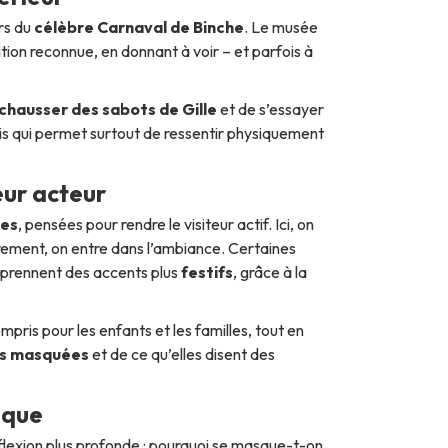
rs du
célèbre Carnaval de Binche
. Le musée
ion reconnue, en donnant à voir – et parfois à
chausser des sabots de Gille
et de s’essayer
ais qui permet surtout de ressentir physiquement
eur acteur
ves
, pensées pour rendre le visiteur actif. Ici, on
rement, on entre dans l’ambiance. Certaines
s prennent des accents plus
festifs
, grâce à la
mpris pour les enfants et les familles, tout en
es masquées
et de ce qu’elles disent des
sque
éflexion plus profonde : pourquoi se masque-t-on