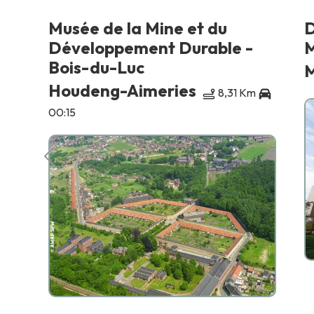
e
Musée de la Mine et du
D
Développement Durable -
M
Bois-du-Luc
M
0
Houdeng-Aimeries
8,31 Km
00:15