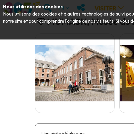
Aller au contenu principal;
RECHERCHER
MES FAVORIS
Nous utilisons des cookies
VISITER
FR
Nous utilisons des cookies et d'autres technologies de suivi po
MUMASK, Musée du M
notre site et pour comprendre l'origine de nos visiteurs. Si vous d
Une visite idéale pour