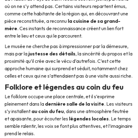
où on ne s’y attend pas. Certains visiteurs repartent émus,
comme cette habitante de la région qui, en découvrant une
pièce reconstituée, a reconnu
la cuisine de sa grand-
mère
. Ces instants de reconnaissance créent un lien fort
entre le lieu et ceux qui le parcourent.
Le musée ne cherche pas à impressionner par la démesure,
mais par la
justesse des détails
, la sincérité du propos et la
proximité qu’il crée avec le vécu d’autrefois. C’est cette
approche humaine qui surprend et séduit, notamment chez
celles et ceux qui ne s’attendaient pas à une visite aussi riche.
Folklore et légendes au coin du feu
Le folklore occupe une place centrale, et il s’exprime
pleinement dans la
dernière salle de la visite
. Les visiteurs
s’y installent
au coin du feu
, dans une atmosphère feutrée
et apaisante, pour écouter les
légendes locales
. Le temps
semble ralentir, les voix se font plus attentives, et l’imaginaire
prend le relais.