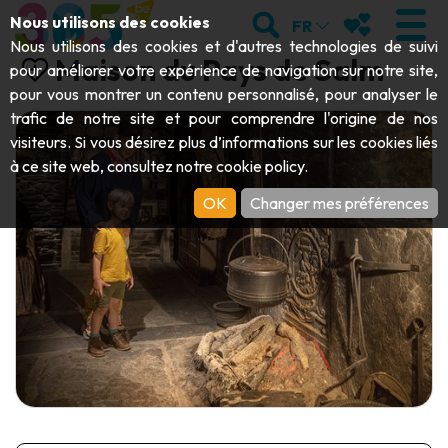
Aller au contenu principal;
RECHERCHER
MES FAVORIS
Nous utilisons des cookies
FR
Nous utilisons des cookies et d'autres technologies de suivi
Maison du Pays de Salm
pour améliorer votre expérience de navigation sur notre site,
pour vous montrer un contenu personnalisé, pour analyser le
trafic de notre site et pour comprendre l'origine de nos
VISITER
visiteurs. Si vous désirez plus d’informations sur les cookies liés
à ce site web, consultez notre
cookie policy
.
Abbayes & monuments religieux
EXPLORER
OK
Changer mes préférences
Archéologie
Grottes
BOUGER
Art
Jardins, parcs & sites naturels
Bateaux touristiques & croisières
ÉVÉNEMENTS
Artisanat & savoir-faire
Parcs animaliers, zoologiques & aquariums
Draisines & trains touristiques
LE TOP DES ACTIVITÉS POUR CET
Châteaux, citadelles & beffrois
Kayaks
ÉTÉ
Folklore & histoire locale
Parcs aventure
TÉLÉCHARGER LE GUIDE
Histoire