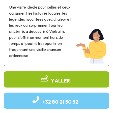
Parcs à thème & parcs d’attractions
Une visite idéale pour celles et ceux
Parcs scientifiques
qui aiment les histoires locales, les
Parcs récréatifs, nautiques & aquatiques
légendes racontées avec chaleur et
Patrimoine automobile & ferroviaire
les lieux qui surprennent par leur
sincérité, à découvrir à Vielsalm,
Patrimoine industriel & ouvrage d'art
pour s’offrir un moment hors du
temps et peut-être repartir en
Produits de terroir
fredonnant une vieille chanson
ardennaise.
Tourisme de mémoire
UNESCO
Y ALLER
+32 80 21 50 52