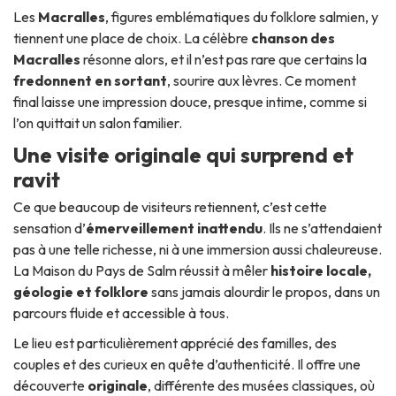
Les
Macralles
, figures emblématiques du folklore salmien, y
tiennent une place de choix. La célèbre
chanson des
Macralles
résonne alors, et il n’est pas rare que certains la
fredonnent en sortant
, sourire aux lèvres. Ce moment
final laisse une impression douce, presque intime, comme si
l’on quittait un salon familier.
Une visite originale qui surprend et
ravit
Ce que beaucoup de visiteurs retiennent, c’est cette
sensation d’
émerveillement inattendu
. Ils ne s’attendaient
pas à une telle richesse, ni à une immersion aussi chaleureuse.
La Maison du Pays de Salm réussit à mêler
histoire locale,
géologie et folklore
sans jamais alourdir le propos, dans un
parcours fluide et accessible à tous.
Le lieu est particulièrement apprécié des familles, des
couples et des curieux en quête d’authenticité. Il offre une
découverte
originale
, différente des musées classiques, où