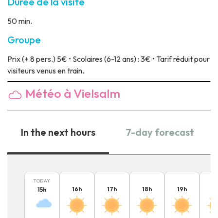
Durée de la visite
50 min.
Groupe
Prix
(+ 8 pers.) 5€ • Scolaires (6-12 ans) : 3€ • Tarif réduit pour
visiteurs venus en train.
Météo à Vielsalm
In the next hours
7-day forecast
TODAY
16
h
17
h
18
h
19
h
2
15
h