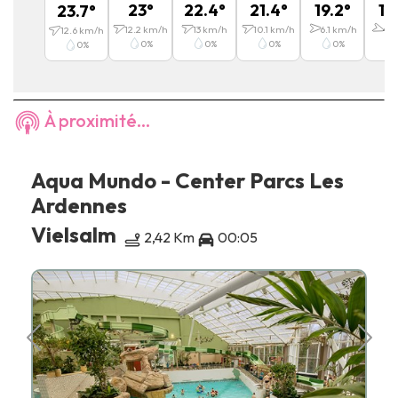
23
°
22.4
°
21.4
°
19.2
°
16
23.7
°
12.2
km/h
13
km/h
10.1
km/h
6.1
km/h
4.7
12.6
km/h
0
%
0
%
0
%
0
%
0
%
À proximité...
Aqua Mundo - Center Parcs Les
Ardennes
Vielsalm
2,42 Km
00:05