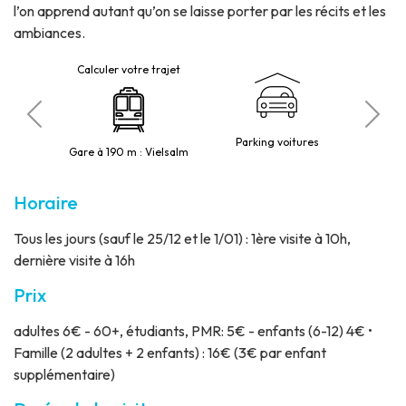
l’on apprend autant qu’on se laisse porter par les récits et les
ambiances.
Calculer votre trajet
obilité
P
Parking voitures
Gare à 190 m : Vielsalm
Horaire
Tous les jours (sauf le 25/12 et le 1/01) : 1ère visite à 10h,
dernière visite à 16h
Prix
adultes 6€ - 60+, étudiants, PMR: 5€ - enfants (6-12) 4€ •
Famille (2 adultes + 2 enfants) : 16€ (3€ par enfant
supplémentaire)