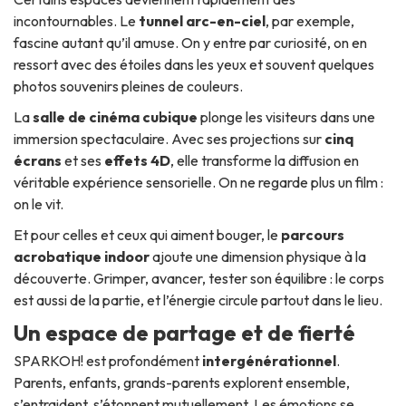
incontournables. Le
tunnel arc-en-ciel
, par exemple,
fascine autant qu’il amuse. On y entre par curiosité, on en
ressort avec des étoiles dans les yeux et souvent quelques
photos souvenirs pleines de couleurs.
La
salle de cinéma cubique
plonge les visiteurs dans une
immersion spectaculaire. Avec ses projections sur
cinq
écrans
et ses
effets 4D
, elle transforme la diffusion en
véritable expérience sensorielle. On ne regarde plus un film :
on le vit.
Et pour celles et ceux qui aiment bouger, le
parcours
acrobatique indoor
ajoute une dimension physique à la
découverte. Grimper, avancer, tester son équilibre : le corps
est aussi de la partie, et l’énergie circule partout dans le lieu.
Un espace de partage et de fierté
SPARKOH! est profondément
intergénérationnel
.
Parents, enfants, grands-parents explorent ensemble,
s’entraident, s’étonnent mutuellement. Les émotions se