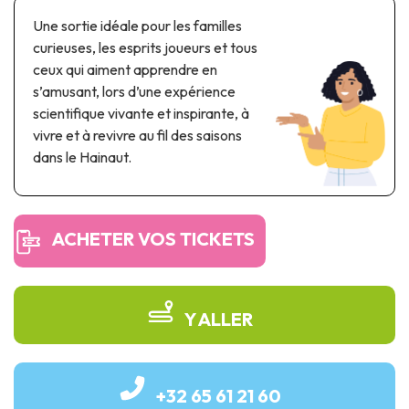
Parcs à thème & parcs d’attractions
Une sortie idéale pour les familles
Parcs scientifiques
curieuses, les esprits joueurs et tous
Parcs récréatifs, nautiques & aquatiques
ceux qui aiment apprendre en
Patrimoine automobile & ferroviaire
s’amusant, lors d’une expérience
scientifique vivante et inspirante, à
Patrimoine industriel & ouvrage d'art
vivre et à revivre au fil des saisons
dans le Hainaut.
Produits de terroir
Tourisme de mémoire
ACHETER VOS TICKETS
UNESCO
Y ALLER
+32 65 61 21 60