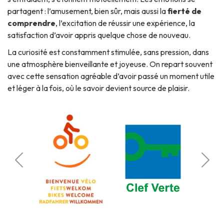
partagent : l’amusement, bien sûr, mais aussi la
fierté de
comprendre
, l’excitation de réussir une expérience, la
satisfaction d’avoir appris quelque chose de nouveau.
La curiosité est constamment stimulée, sans pression, dans
une atmosphère bienveillante et joyeuse. On repart souvent
avec cette sensation agréable d’avoir passé un moment utile
et léger à la fois, où le savoir devient source de plaisir.
roniques
Park
lletterie