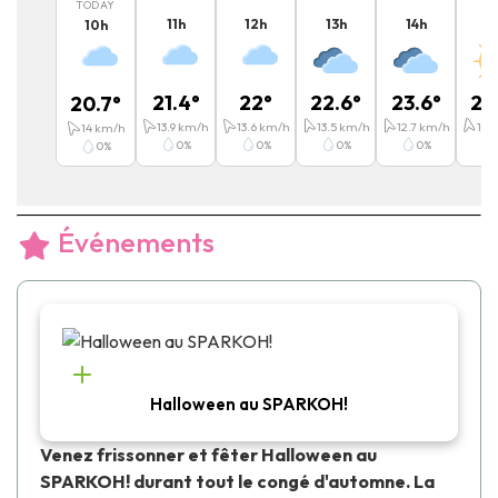
TODAY
11
h
12
h
13
h
14
h
15
10
h
21.4
°
22
°
22.6
°
23.6
°
23
20.7
°
13.9
km/h
13.6
km/h
13.5
km/h
12.7
km/h
13.4
14
km/h
0
%
0
%
0
%
0
%
0
%
Événements
Halloween au SPARKOH!
Venez frissonner et fêter Halloween au
SPARKOH! durant tout le congé d'automne. La