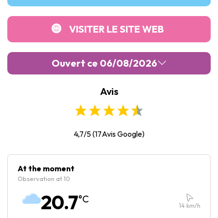
VISITER LE SITE WEB
Ouvert ce 06/08/2026
Avis
Lundi :
Fermé
Mardi :
Fermé
Mercredi :
Fermé
4,7/5
(
17
Avis Google)
Jeudi :
Fermé
Vendredi :
Fermé
At the moment
Observation at 10
Samedi :
Fermé
20.7
°C
Dimanche :
Fermé
14
km/h