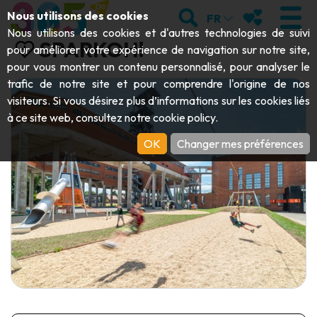
Aller au contenu principal;
RECHERCHER
MES FAVORIS
Nous utilisons des cookies
FR
Nous utilisons des cookies et d'autres technologies de suivi
SPARKOH!
pour améliorer votre expérience de navigation sur notre site,
pour vous montrer un contenu personnalisé, pour analyser le
trafic de notre site et pour comprendre l'origine de nos
VISITER
visiteurs. Si vous désirez plus d’informations sur les cookies liés
à ce site web, consultez notre
cookie policy
.
Abbayes & monuments religieux
EXPLORER
OK
Changer mes préférences
Archéologie
Grottes
BOUGER
Art
Jardins, parcs & sites naturels
Bateaux touristiques & croisières
ÉVÉNEMENTS
Artisanat & savoir-faire
Parcs animaliers, zoologiques & aquariums
Draisines & trains touristiques
LE TOP DES ACTIVITÉS POUR CET
Châteaux, citadelles & beffrois
Kayaks
ÉTÉ
Folklore & histoire locale
Parcs aventure
TÉLÉCHARGER LE GUIDE
Histoire