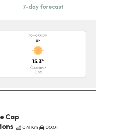
7-day forecast
TOMORROW
0
h
15.3
°
5.5
km/h
0
%
e Cap
Mundan
Mons
Mons
0,41 Km
00:01