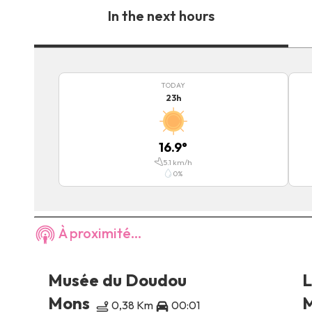
In the next hours
TODAY
23
h
16.9
°
5.1
km/h
0
%
À proximité...
Musée du Doudou
L
Mons
0,38 Km
00:01