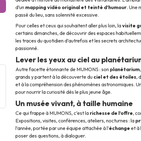
d’un
mapping vidéo original et teinté d’humour
. Une 
passé du lieu, sans solennité excessive.
Pour celles et ceux qui souhaitent aller plus loin, la
visite 
certains dimanches, de découvrir des espaces habituellemen
les traces du quotidien d’autrefois et les secrets architect
passionné.
Lever les yeux au ciel au planétari
Autre facette étonnante de MUMONS : son
planétarium
grands y partent à la découverte du
ciel et des étoiles
, 
et à la compréhension des phénomènes astronomiques. Une
pour nourrir la curiosité dès le plus jeune âge.
Un musée vivant, à taille humaine
Ce qui frappe à MUMONS, c’est la
richesse de l’offre
, c
Expositions, visites, conférences, ateliers, nocturnes : la
pr
l’année, portée par une équipe attachée à l’
échange
et à l
poser des questions, à dialoguer.