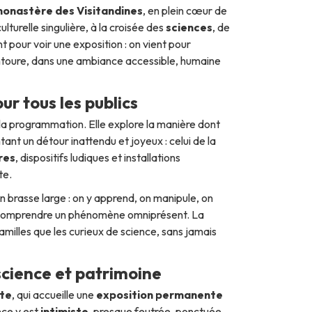
monastère des Visitandines
, en plein cœur de
turelle singulière, à la croisée des
sciences
, de
nt pour voir une exposition : on vient pour
entoure, dans une ambiance accessible, humaine
r tous les publics
la programmation. Elle explore la manière dont
tant un détour inattendu et joyeux : celui de la
res
, dispositifs ludiques et installations
te.
ion brasse large : on y apprend, on manipule, on
our comprendre un phénomène omniprésent. La
familles que les curieux de science, sans jamais
e science et patrimoine
te
, qui accueille une
exposition permanente
nce y est
intimiste
, presque feutrée, ponctuée