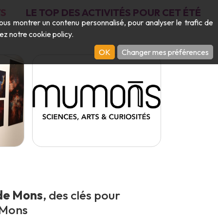
S
LE TOP DES ACTIVITÉS POUR CET ÉTÉ
vous montrer un contenu personnalisé, pour analyser le trafic de
ltez notre
cookie policy
.
OK
Changer mes préférences
de Mons
, des clés pour
 Mons