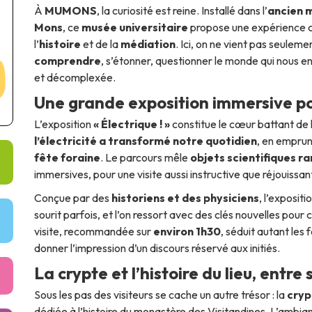
À
MUMONS
, la curiosité est reine. Installé dans l’
ancien 
Mons
, ce
musée universitaire
propose une expérience cul
l’
histoire
et de la
médiation
. Ici, on ne vient pas seuleme
comprendre
, s’étonner, questionner le monde qui nous 
et décomplexée.
Une grande exposition immersive pou
L’exposition
« Électrique ! »
constitue le cœur battant de 
l’électricité a transformé notre quotidien
, en emprun
fête foraine
. Le parcours mêle
objets scientifiques ra
immersives, pour une visite aussi instructive que réjouissan
Conçue par des
historiens et des physiciens
, l’exposit
sourit parfois, et l’on ressort avec des clés nouvelles p
visite, recommandée sur
environ 1h30
, séduit autant les 
donner l’impression d’un discours réservé aux initiés.
La crypte et l’histoire du lieu, entr
Sous les pas des visiteurs se cache un autre trésor : la
cryp
dédiée à l’histoire du monastère des Visitandines. L’ambia