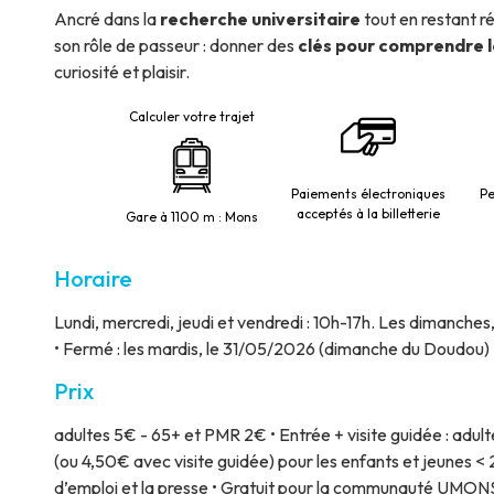
Ancré dans la
recherche universitaire
tout en restant 
son rôle de passeur : donner des
clés pour comprendre 
curiosité et plaisir.
Calculer votre trajet
Paiements électroniques
Pe
acceptés à la billetterie
Gare à 1100 m : Mons
Horaire
Lundi, mercredi, jeudi et vendredi : 10h-17h. Les dimanches, 
• Fermé : les mardis, le 31/05/2026 (dimanche du Doudou)
Prix
adultes 5€ - 65+ et PMR 2€ • Entrée + visite guidée : adu
(ou 4,50€ avec visite guidée) pour les enfants et jeunes < 
d’emploi et la presse • Gratuit pour la communauté UMON