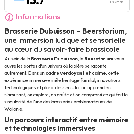
Dimanche :
10:00
-
18:00
1.8
km/h
Informations
Brasserie Dubuisson – Beerstorium
,
une immersion ludique et sensorielle
au cœur du savoir-faire brassicole
Au sein de la
Brasserie Dubuisson
, le
Beerstorium
vous
ouvre les portes d’un univers où la bière se raconte
autrement. Dans un
cadre verdoyant et calme
, cette
expérience immersive mêle héritage familial, innovations
technologiques et plaisir des sens. Ici, on apprend en
s’amusant, on explore, on goûte et on comprend ce qui fait la
singularité de l’une des brasseries emblématiques de
Wallonie.
Un parcours interactif entre mémoire
et technologies immersives