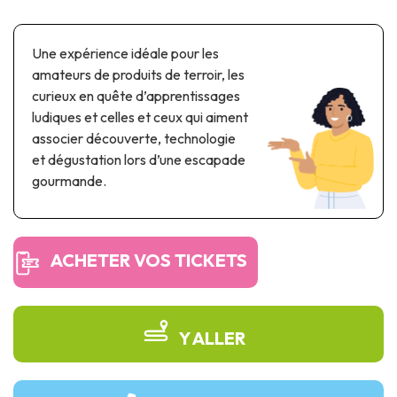
Parcs à thème & parcs d’attractions
Parcs scientifiques
Une expérience idéale pour les
Parcs récréatifs, nautiques & aquatiques
amateurs de produits de terroir, les
Patrimoine automobile & ferroviaire
curieux en quête d’apprentissages
ludiques et celles et ceux qui aiment
Patrimoine industriel & ouvrage d'art
associer découverte, technologie
Produits de terroir
et dégustation lors d’une escapade
gourmande.
Tourisme de mémoire
UNESCO
ACHETER VOS TICKETS
Y ALLER