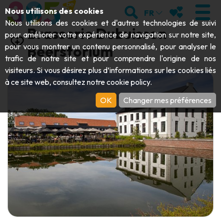
Aller au contenu principal;
RECHERCHER
MES FAVORIS
Nous utilisons des cookies
FR
Nous utilisons des cookies et d'autres technologies de suivi
Brasserie Dubuisson -
pour améliorer votre expérience de navigation sur notre site,
pour vous montrer un contenu personnalisé, pour analyser le
Beerstorium
trafic de notre site et pour comprendre l'origine de nos
VISITER
visiteurs. Si vous désirez plus d’informations sur les cookies liés
à ce site web, consultez notre
cookie policy
.
Abbayes & monuments religieux
EXPLORER
OK
Changer mes préférences
Archéologie
Grottes
BOUGER
Art
Jardins, parcs & sites naturels
Bateaux touristiques & croisières
ÉVÉNEMENTS
Artisanat & savoir-faire
Parcs animaliers, zoologiques & aquariums
Draisines & trains touristiques
LE TOP DES ACTIVITÉS POUR CET
Châteaux, citadelles & beffrois
Kayaks
ÉTÉ
Folklore & histoire locale
Parcs aventure
TÉLÉCHARGER LE GUIDE
Histoire