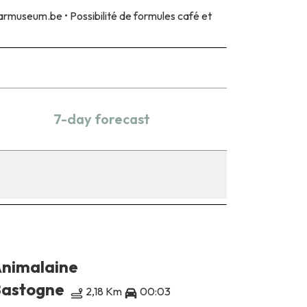
rmuseum.be • Possibilité de formules café et
7-day forecast
nimalaine
Bastogn
Heritage
astogne
2,18 Km
00:03