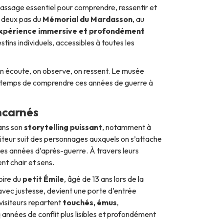
assage essentiel pour comprendre, ressentir et
 deux pas du
Mémorial du Mardasson
, au
xpérience immersive et profondément
stins individuels, accessibles à toutes les
. On écoute, on observe, on ressent. Le musée
 le temps de comprendre ces années de guerre à
incarnés
ans son
storytelling puissant
, notamment à
isiteur suit des personnages auxquels on s’attache
s années d’après-guerre. À travers leurs
nt chair et sens.
oire du
petit Émile
, âgé de 13 ans lors de la
avec justesse, devient une porte d’entrée
visiteurs repartent
touchés, émus
,
 années de conflit plus lisibles et profondément