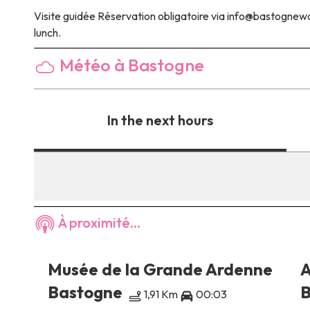
Visite guidée
Réservation obligatoire via info@bastognewa
lunch.
Météo à Bastogne
In the next hours
À proximité...
Musée de la Grande Ardenne
A
Bastogne
B
1,91 Km
00:03