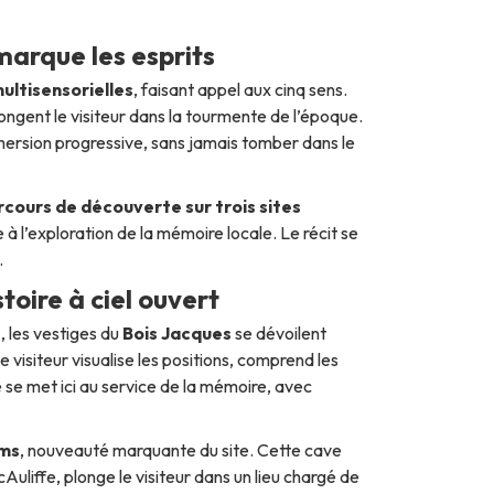
marque les esprits
ultisensorielles
, faisant appel aux cinq sens.
longent le visiteur dans la tourmente de l’époque.
ersion progressive, sans jamais tomber dans le
rcours de découverte sur trois sites
à l’exploration de la mémoire locale. Le récit se
.
toire à ciel ouvert
e
, les vestiges du
Bois Jacques
se dévoilent
visiteur visualise les positions, comprend les
 se met ici au service de la mémoire, avec
ms
, nouveauté marquante du site. Cette cave
Auliffe, plonge le visiteur dans un lieu chargé de