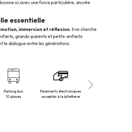
ésonne ici avec une force particulière, ancrée
le essentielle
motion, immersion et réflexion
. Il ne cherche
t enfants, grands-parents et petits-enfants
le dialogue entre les générations.
Parking bus
Paiements électroniques
Personnes à mobilité
10 places
acceptés à la billetterie
réduite