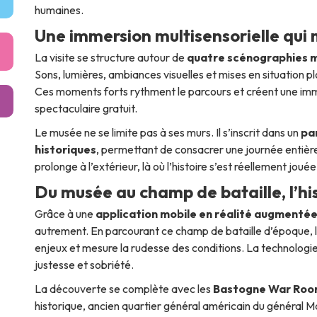
humaines.
Une immersion multisensorielle qui 
La visite se structure autour de
quatre scénographies m
Sons, lumières, ambiances visuelles et mises en situation p
Ces moments forts rythment le parcours et créent une imm
spectaculaire gratuit.
Le musée ne se limite pas à ses murs. Il s’inscrit dans un
pa
historiques
, permettant de consacrer une journée entière 
prolonge à l’extérieur, là où l’histoire s’est réellement jouée
Du musée au champ de bataille, l’his
Grâce à une
application mobile en réalité augmenté
autrement. En parcourant ce champ de bataille d’époque, le 
enjeux et mesure la rudesse des conditions. La technologie
justesse et sobriété.
La découverte se complète avec les
Bastogne War Roo
historique, ancien quartier général américain du général Mc