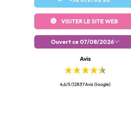
VISITER LE SITE WEB
Ouvert ce 07/08/2026
Avis
Lundi :
09:30
-
19:00
Mardi :
09:30
-
19:00
Mercredi :
09:30
-
19:00
4,6/5
(
12837
Avis Google)
Jeudi :
09:30
-
19:00
Vendredi :
09:30
-
19:00
Samedi :
09:30
-
19:00
Dimanche :
09:30
-
19:00