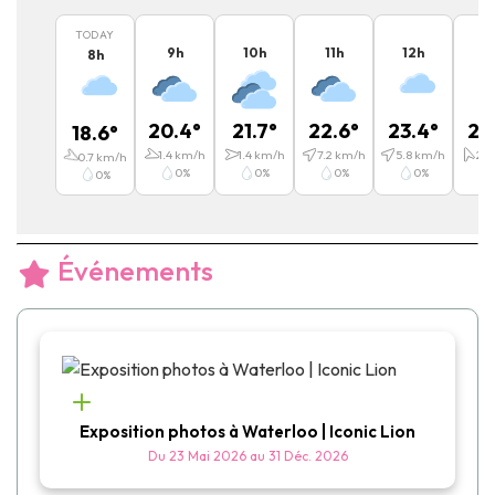
TODAY
9
h
10
h
11
h
12
h
1
8
h
20.4
°
21.7
°
22.6
°
23.4
°
24
18.6
°
1.4
km/h
1.4
km/h
7.2
km/h
5.8
km/h
2.9
0.7
km/h
0
%
0
%
0
%
0
%
0
%
Événements
Exposition photos à Waterloo | Iconic Lion
Du
23 Mai 2026
au
31 Déc. 2026