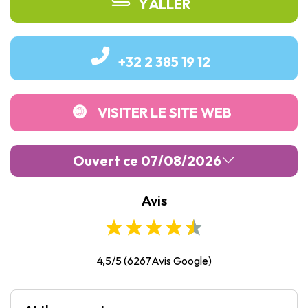
Y ALLER
+32 2 385 19 12
VISITER LE SITE WEB
Ouvert ce 07/08/2026
Avis
Lundi :
09:30
-
19:00
Mardi :
09:30
-
19:00
Mercredi :
09:30
-
19:00
4,5/5
(
6267
Avis Google)
Jeudi :
09:30
-
19:00
Vendredi :
09:30
-
19:00