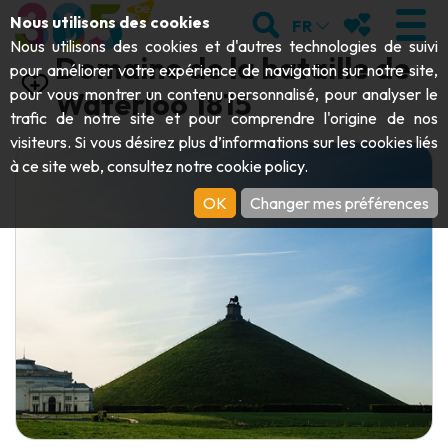
Aller au contenu principal;
RECHERCHER
MES FAVORIS
Nous utilisons des cookies
FR
Nous utilisons des cookies et d'autres technologies de suivi
Domaine de la bataille de
pour améliorer votre expérience de navigation sur notre site,
pour vous montrer un contenu personnalisé, pour analyser le
Waterloo 1815
trafic de notre site et pour comprendre l'origine de nos
VISITER
visiteurs. Si vous désirez plus d’informations sur les cookies liés
à ce site web, consultez notre
cookie policy
.
Abbayes & monuments religieux
EXPLORER
OK
Changer mes préférences
Archéologie
Grottes
BOUGER
Art
Jardins, parcs & sites naturels
Bateaux touristiques & croisières
ÉVÉNEMENTS
Artisanat & savoir-faire
Parcs animaliers, zoologiques & aquariums
Draisines & trains touristiques
LE TOP DES ACTIVITÉS POUR CET
Châteaux, citadelles & beffrois
Kayaks
ÉTÉ
Folklore & histoire locale
Parcs aventure
TÉLÉCHARGER LE GUIDE
Histoire