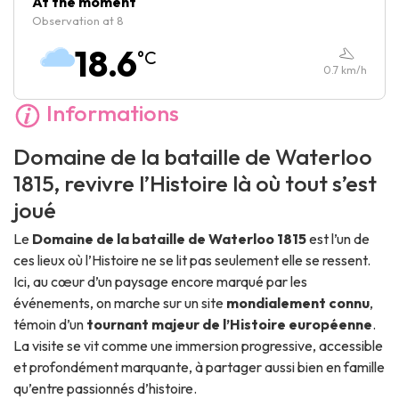
At the moment
Observation at 8
Samedi :
09:30
-
19:00
18.6
°C
Dimanche :
09:30
-
19:00
0.7
km/h
Informations
Domaine de la bataille de Waterloo
1815, revivre l’Histoire là où tout s’est
joué
Le
Domaine de la bataille de Waterloo 1815
est l’un de
ces lieux où l’Histoire ne se lit pas seulement elle se ressent.
Ici, au cœur d’un paysage encore marqué par les
événements, on marche sur un site
mondialement connu
,
témoin d’un
tournant majeur de l’Histoire européenne
.
La visite se vit comme une immersion progressive, accessible
et profondément marquante, à partager aussi bien en famille
qu’entre passionnés d’histoire.