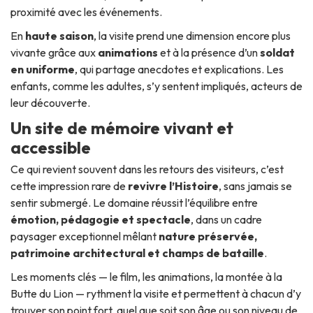
proximité avec les événements.
En
haute saison
, la visite prend une dimension encore plus
vivante grâce aux
animations
et à la présence d’un
soldat
en uniforme
, qui partage anecdotes et explications. Les
enfants, comme les adultes, s’y sentent impliqués, acteurs de
leur découverte.
Un site de mémoire vivant et
accessible
Ce qui revient souvent dans les retours des visiteurs, c’est
cette impression rare de
revivre l’Histoire
, sans jamais se
sentir submergé. Le domaine réussit l’équilibre entre
émotion, pédagogie et spectacle
, dans un cadre
paysager exceptionnel mêlant
nature préservée,
patrimoine architectural et champs de bataille
.
Les moments clés — le film, les animations, la montée à la
Butte du Lion — rythment la visite et permettent à chacun d’y
trouver son point fort, quel que soit son âge ou son niveau de