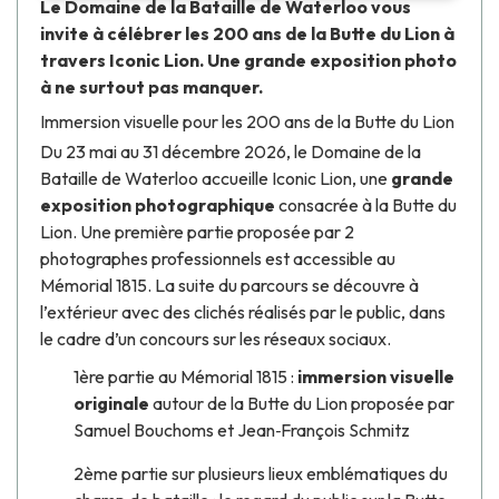
Le
Domaine de la Bataille de Waterloo
vous
invite à célébrer les 200 ans de la
Butte du Lion
à
travers
Iconic Lion
. Une grande exposition photo
à ne surtout pas manquer.
Immersion visuelle pour les 200 ans de la Butte du Lion
Du 23 mai au 31 décembre 2026, le
Domaine de la
Bataille de Waterloo
accueille
Iconic Lion
, une
grande
exposition photographique
consacrée à la
Butte du
Lio
n. Une première partie proposée par 2
photographes professionnels est accessible au
Mémorial 1815
. La suite du parcours se découvre à
l’extérieur avec des clichés réalisés par le public, dans
le cadre d’un concours sur les réseaux sociaux.
1ère partie au
Mémorial 1815
:
immersion visuelle
originale
autour de la
Butte du Lion
proposée par
Samuel Bouchoms
et
Jean‑François Schmitz
2ème partie sur plusieurs lieux emblématiques du