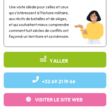
Parcs à thème & parcs d’attractions
Une visite idéale pour celles et ceux
Parcs scientifiques
qui s’intéressent à l’histoire militaire,
Parcs récréatifs, nautiques & aquatiques
aux récits de batailles et de sièges,
Patrimoine automobile & ferroviaire
et qui souhaitent mieux comprendre
comment huit siècles de conflits ont
Patrimoine industriel & ouvrage d'art
façonné un territoire et sa mémoire.
Produits de terroir
Tourisme de mémoire
Y ALLER
UNESCO
+32 69 21 19 66
VISITER LE SITE WEB