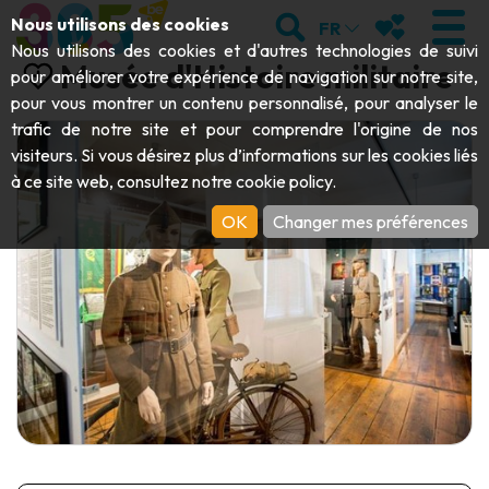
Aller au contenu principal;
RECHERCHER
MES FAVORIS
Nous utilisons des cookies
FR
Nous utilisons des cookies et d'autres technologies de suivi
Musée d'Histoire militaire
pour améliorer votre expérience de navigation sur notre site,
pour vous montrer un contenu personnalisé, pour analyser le
trafic de notre site et pour comprendre l'origine de nos
VISITER
visiteurs. Si vous désirez plus d’informations sur les cookies liés
à ce site web, consultez notre
cookie policy
.
Abbayes & monuments religieux
EXPLORER
OK
Changer mes préférences
Archéologie
Grottes
BOUGER
Art
Jardins, parcs & sites naturels
Bateaux touristiques & croisières
ÉVÉNEMENTS
Artisanat & savoir-faire
Parcs animaliers, zoologiques & aquariums
Draisines & trains touristiques
LE TOP DES ACTIVITÉS POUR CET
Châteaux, citadelles & beffrois
Kayaks
ÉTÉ
Folklore & histoire locale
Parcs aventure
TÉLÉCHARGER LE GUIDE
Histoire