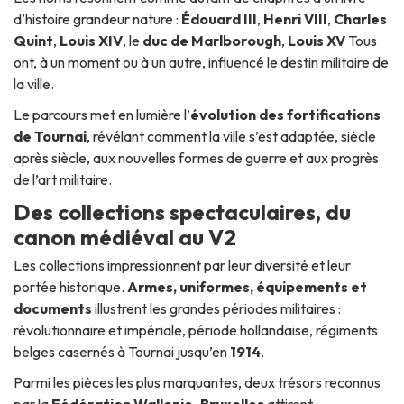
d’histoire grandeur nature :
Édouard III
,
Henri VIII
,
Charles
Quint
,
Louis XIV
, le
duc de Marlborough
,
Louis XV
Tous
ont, à un moment ou à un autre, influencé le destin militaire de
la ville.
Le parcours met en lumière l’
évolution des fortifications
de Tournai
, révélant comment la ville s’est adaptée, siècle
après siècle, aux nouvelles formes de guerre et aux progrès
de l’art militaire.
Des collections spectaculaires, du
canon médiéval au V2
Les collections impressionnent par leur diversité et leur
portée historique.
Armes, uniformes, équipements et
documents
illustrent les grandes périodes militaires :
révolutionnaire et impériale, période hollandaise, régiments
belges casernés à Tournai jusqu’en
1914
.
Parmi les pièces les plus marquantes, deux trésors reconnus