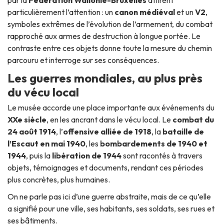
par la
Fédération Wallonie-Bruxelles
attirent
particulièrement l’attention : un
canon médiéval
et un
V2
,
symboles extrêmes de l’évolution de l’armement, du combat
rapproché aux armes de destruction à longue portée. Le
contraste entre ces objets donne toute la mesure du chemin
parcouru et interroge sur ses conséquences.
Les guerres mondiales, au plus près
du vécu local
Le musée accorde une place importante aux événements du
XXe siècle
, en les ancrant dans le vécu local. Le
combat du
24 août 1914
, l’
offensive alliée de 1918
, la
bataille de
l’Escaut en mai 1940
, les
bombardements de 1940 et
1944
, puis la
libération de 1944
sont racontés à travers
objets, témoignages et documents, rendant ces périodes
plus concrètes, plus humaines.
On ne parle pas ici d’une guerre abstraite, mais de ce qu’elle
a signifié pour une ville, ses habitants, ses soldats, ses rues et
ses bâtiments.