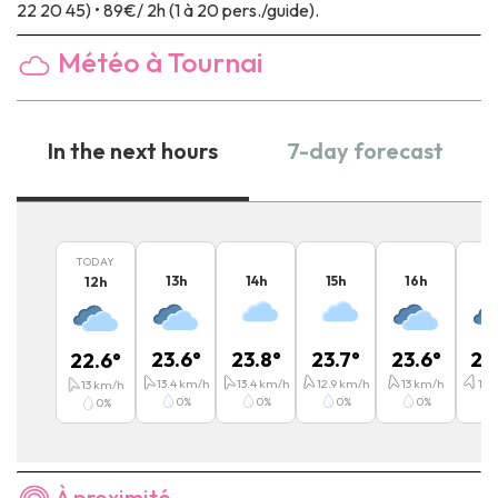
22 20 45) • 89€/ 2h (1 à 20 pers./guide).
Météo à Tournai
In the next hours
7-day forecast
TODAY
13
h
14
h
15
h
16
h
1
12
h
23.6
°
23.8
°
23.7
°
23.6
°
22
22.6
°
13.4
km/h
13.4
km/h
12.9
km/h
13
km/h
13.1
13
km/h
0
%
0
%
0
%
0
%
0
%
À proximité...