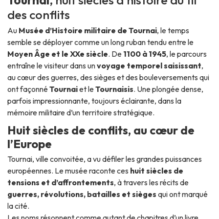
Tournai
, huit siècles d’histoire au fil
des conflits
Au
Musée d’Histoire militaire de Tournai
, le temps
semble se déployer comme un long ruban tendu entre le
Moyen Âge et le XXe siècle
. De
1100 à 1945
, le parcours
entraîne le visiteur dans un
voyage temporel saisissant
,
au cœur des guerres, des sièges et des bouleversements qui
ont façonné
Tournai
et le
Tournaisis
. Une plongée dense,
parfois impressionnante, toujours éclairante, dans la
mémoire militaire d’un territoire stratégique.
Huit siècles de conflits, au cœur de
l’Europe
Tournai, ville convoitée, a vu défiler les grandes puissances
européennes. Le musée raconte ces
huit siècles de
tensions et d’affrontements
, à travers les récits de
guerres, révolutions, batailles et sièges
qui ont marqué
la cité.
Les noms résonnent comme autant de chapitres d’un livre