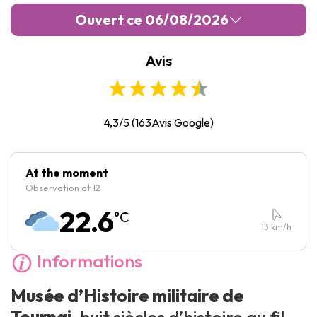
Ouvert ce 06/08/2026
Avis
Lundi :
Fermé
Mardi :
Fermé
Mercredi :
09:30
-
17:00
4,3/5
(
163
Avis Google)
Jeudi :
09:30
-
17:00
Vendredi :
09:30
-
17:00
At the moment
Observation at 12
Samedi :
09:30
-
17:00
22.6
°C
Dimanche :
11:00
-
17:00
13
km/h
Informations
Musée d’Histoire militaire de