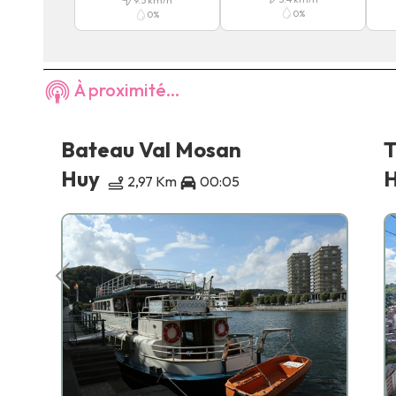
9.5
km/h
0
%
0
%
À proximité...
Bateau Val Mosan
T
Huy
2,97 Km
00:05