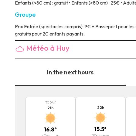
Enfants (<80 cm) : gratuit • Enfants (>80 cm) : 25€ • Adulte
Groupe
Prix
Entrée (spectacles compris): 9€ + Passeport pour les c
gratuits pour 20 enfants payants.
Météo à Huy
In the next hours
TODAY
22
h
21
h
15.5
°
16.8
°
5.4
km/h