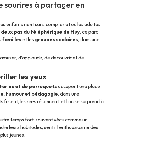
 sourires à partager en
les enfants rient sans compter et où les adultes
 deux pas du téléphérique de Huy
, ce parc
es
familles
et les
groupes scolaires
, dans une
s’amuser, d’applaudir, de découvrir et de
iller les yeux
taries et de perroquets
occupent une place
e, humour et pédagogie
, dans une
usent, les rires résonnent, et l’on se surprend à
autre temps fort, souvent vécu comme un
re leurs habitudes, sentir l’enthousiasme des
plus jeunes.