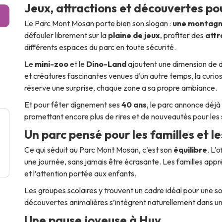
Jeux, attractions et découvertes pou
Le Parc Mont Mosan porte bien son slogan :
une montagn
défouler librement sur la
plaine de jeux
, profiter des
attr
différents espaces du parc en toute sécurité.
Le
mini-zoo
et le
Dino-Land
ajoutent une dimension de d
et créatures fascinantes venues d’un autre temps, la curi
réserve une surprise, chaque zone a sa propre ambiance.
Et pour fêter dignement ses
40 ans
, le parc annonce déj
promettant encore plus de rires et de nouveautés pour les s
Un parc pensé pour les familles et le
Ce qui séduit au Parc Mont Mosan, c’est son
équilibre
. L’
une journée, sans jamais être écrasante. Les familles appréc
et l’attention portée aux enfants.
Les groupes scolaires y trouvent un cadre idéal pour une sor
découvertes animalières s’intègrent naturellement dans u
Une pause joyeuse à Huy