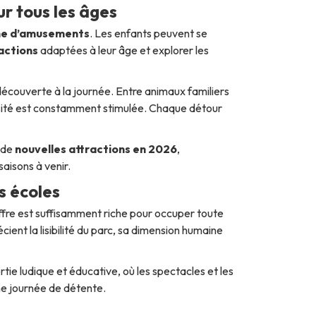
r tous les âges
e d’amusements
. Les enfants peuvent se
actions
adaptées à leur âge et explorer les
écouverte à la journée. Entre animaux familiers
osité est constamment stimulée. Chaque détour
à de
nouvelles attractions en 2026
,
aisons à venir.
s écoles
offre est suffisamment riche pour occuper toute
ient la lisibilité du parc, sa dimension humaine
tie ludique et éducative, où les spectacles et les
ne journée de détente.