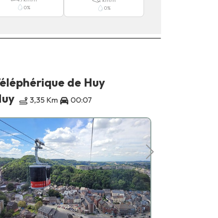
2
km/h
0
%
0
%
éléphérique de Huy
Château
Huy
Moha
3,35 Km
00:07