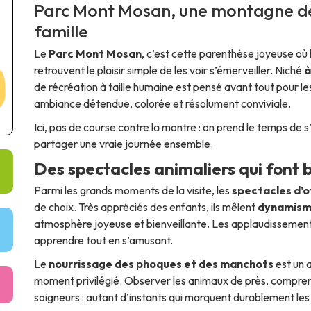
Parc Mont Mosan
, une montagne de
famille
Le
Parc Mont Mosan
, c’est cette parenthèse joyeuse où 
retrouvent le plaisir simple de les voir s’émerveiller. Niché
à
de récréation à taille humaine est pensé avant tout pour l
ambiance détendue, colorée et résolument conviviale.
Ici, pas de course contre la montre : on prend le temps de 
partager une vraie journée ensemble.
Des spectacles animaliers qui font br
Parmi les grands moments de la visite, les
spectacles d’o
de choix. Très appréciés des enfants, ils mêlent
dynamism
atmosphère joyeuse et bienveillante. Les applaudissements f
apprendre tout en s’amusant.
Le
nourrissage des phoques et des manchots
est un 
moment privilégié. Observer les animaux de près, comprend
soigneurs : autant d’instants qui marquent durablement les 