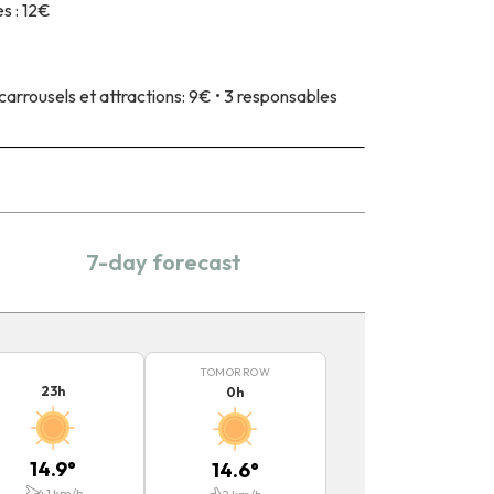
s : 12€
arrousels et attractions: 9€ • 3 responsables
7-day forecast
TOMORROW
23
h
0
h
14.9
°
14.6
°
4.1
km/h