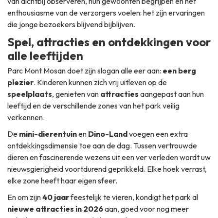
van dichtbij observeren, hun gewoonten begrijpen en het
enthousiasme van de verzorgers voelen: het zijn ervaringen
die jonge bezoekers blijvend bijblijven.
Spel, attracties en ontdekkingen voor
alle leeftijden
Parc Mont Mosan doet zijn slogan alle eer aan:
een berg
plezier
. Kinderen kunnen zich vrij uitleven op de
speelplaats
, genieten van
attracties
aangepast aan hun
leeftijd en de verschillende zones van het park veilig
verkennen.
De
mini-dierentuin
en
Dino-Land
voegen een extra
ontdekkingsdimensie toe aan de dag. Tussen vertrouwde
dieren en fascinerende wezens uit een ver verleden wordt uw
nieuwsgierigheid voortdurend geprikkeld. Elke hoek verrast,
elke zone heeft haar eigen sfeer.
En om zijn
40 jaar
feestelijk te vieren, kondigt het park al
nieuwe attracties in 2026
aan, goed voor nog meer