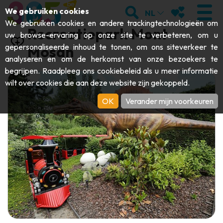
;
ZOEKEN
MIJN FAVORI
We gebruiken cookies
NL
We gebruiken cookies en andere trackingtechnologieën om
Recreatiepark Mont
uw browse-ervaring op onze site te verbeteren, om u
gepersonaliseerde inhoud te tonen, om ons siteverkeer te
Mosan
analyseren en om de herkomst van onze bezoekers te
BEZOEKEN
begrijpen. Raadpleeg ons
cookiebeleid
als u meer informatie
wilt over cookies die aan deze website zijn gekoppeld.
Abdijen & religieuze monumenten
ONTDEKKEN
OK
Verander mijn voorkeuren
Archeologie
Grotten
BEWEGEN
Kunst
Tuinen, parken & natuursites
Toeristische boten & cruises
EVENEMENTEN
Ambachten & knowhow
Aquariums, dierenparken & -tuinen
Railbikes & toeristische treinen
DE LEUKSTE ACTIVITEITEN VOOR
Kastelen, citadellen & belforten
Kajaks
DEZE ZOMER
Folklore & lokale geschiedenis
Avonturenparken
DOWNLOAD DE GIDS
Geschiedenis