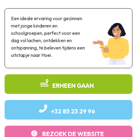
Thema & recreatiepark
Wetenschapsparken
Een ideale ervaring voor gezinnen
Recreatie- & waterpretparken
met jonge kinderen en
Auto- & spoorerfgoed
schoolgroepen, perfect voor een
dag vol lachen, ontdekken en
Industrieel erfgoed & architecturale kunstwerken
ontspanning, te beleven tijdens een
Streekproducten
uitstapje naar Hoei.
Herinneringstoerisme
UNESCO
ERHEEN GAAN
+32 85 23 29 96
BEZOEK DE WEBSITE