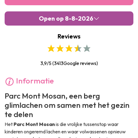
Open op 8-8-2026
Reviews
Maandag :
10:00
-
19:00
Dinsdag :
10:00
-
19:00
Woensdag :
10:00
-
19:00
3,9/5
(
3413
Google reviews)
Donderdag :
10:00
-
19:00
Informatie
Vrijdag :
10:00
-
19:00
Parc Mont Mosan
, een berg
Zaterdag :
10:00
-
19:00
glimlachen om samen met het gezin
Zondag :
10:00
-
19:00
te delen
Het
Parc Mont Mosan
is die vrolijke tussenstop waar
kinderen ongeremd lachen en waar volwassenen opnieuw