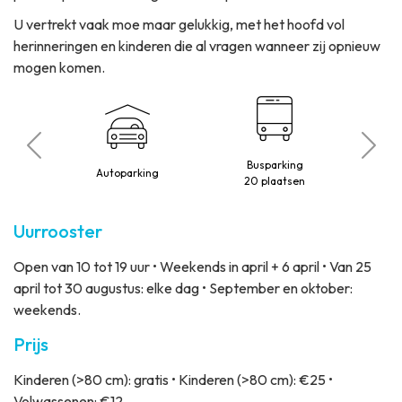
U vertrekt vaak moe maar gelukkig, met het hoofd vol
herinneringen en kinderen die al vragen wanneer zij opnieuw
mogen komen.
Busparking
elaten
Autoparking
Honde
20 plaatsen
Uurrooster
Open van 10 tot 19 uur • Weekends in april + 6 april • Van 25
april tot 30 augustus: elke dag • September en oktober:
weekends.
Prijs
Kinderen (>80 cm): gratis • Kinderen (>80 cm): €25 •
Volwassenen: €12