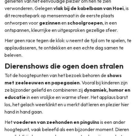
genieten van het eenvoudige plezier om hen te zien
verwonderen. Gelegen
vlak bij de kabelbaan van Hoei
, is
dit recreatiepark op mensenmaat in de eerste plaats
ontworpen voor
gezinnen
en
schoolgroepen
, in een
ontspannen, kleurrijke en uitgesproken gezellige sfeer.
Hier geen race tegen de klok: u neemt de tijd om te spelen, te
applaudisseren, te ontdekken en een echte dag samen te
beleven.
Dierenshows die ogen doen stralen
Tot de hoogtepunten van het bezoek behoren de
shows
met zeeleeuwen en papegaaien
. Vooral bij kinderen zijn
ze bijzonder geliefd en combineren zij
dynamiek, humor en
educatie
in een vrolijke en warme sfeer. Het applaus barst
los, het gelach weerklinkt en u merkt dat leren en plezier hier
hand in hand gaan.
Het
voederen van zeehonden en pinguïns
is een ander
hoogtepunt, vaak beleefd als een bijzonder moment. Dieren