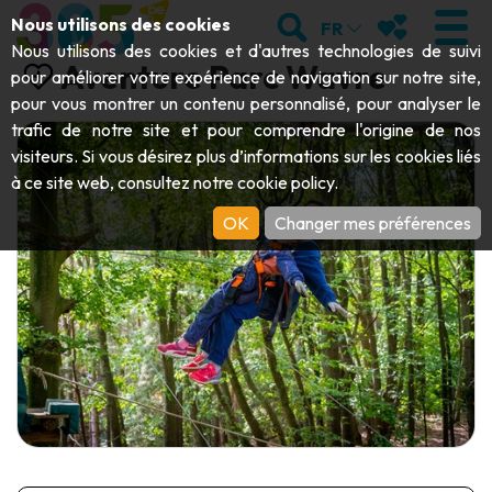
Aller au contenu principal;
RECHERCHER
MES FAVORIS
Nous utilisons des cookies
FR
Nous utilisons des cookies et d'autres technologies de suivi
Aventure Parc Wavre
pour améliorer votre expérience de navigation sur notre site,
pour vous montrer un contenu personnalisé, pour analyser le
trafic de notre site et pour comprendre l'origine de nos
VISITER
visiteurs. Si vous désirez plus d’informations sur les cookies liés
à ce site web, consultez notre
cookie policy
.
Abbayes & monuments religieux
EXPLORER
OK
Changer mes préférences
Archéologie
Grottes
BOUGER
Art
Jardins, parcs & sites naturels
Bateaux touristiques & croisières
ÉVÉNEMENTS
Artisanat & savoir-faire
Parcs animaliers, zoologiques & aquariums
Draisines & trains touristiques
LE TOP DES ACTIVITÉS POUR CET
Châteaux, citadelles & beffrois
Kayaks
ÉTÉ
Folklore & histoire locale
Parcs aventure
TÉLÉCHARGER LE GUIDE
Histoire