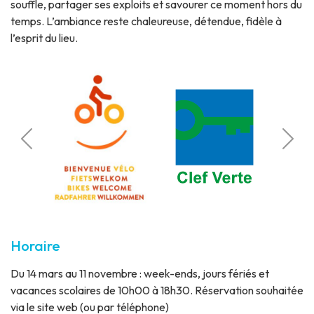
souffle, partager ses exploits et savourer ce moment hors du
temps. L’ambiance reste chaleureuse, détendue, fidèle à
l’esprit du lieu.
Calcul
roniques
lletterie
Gare à
Horaire
Du 14 mars au 11 novembre : week-ends, jours fériés et
vacances scolaires de 10h00 à 18h30. Réservation souhaitée
via le site web (ou par téléphone)