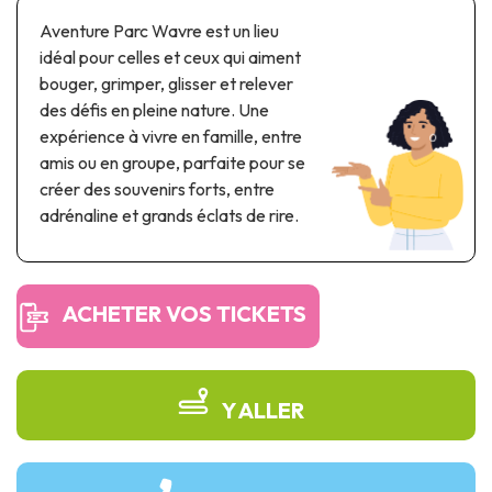
Parcs à thème & parcs d’attractions
Aventure Parc Wavre est un lieu
Parcs scientifiques
idéal pour celles et ceux qui aiment
Parcs récréatifs, nautiques & aquatiques
bouger, grimper, glisser et relever
Patrimoine automobile & ferroviaire
des défis en pleine nature. Une
expérience à vivre en famille, entre
Patrimoine industriel & ouvrage d'art
amis ou en groupe, parfaite pour se
créer des souvenirs forts, entre
Produits de terroir
adrénaline et grands éclats de rire.
Tourisme de mémoire
UNESCO
ACHETER VOS TICKETS
Y ALLER