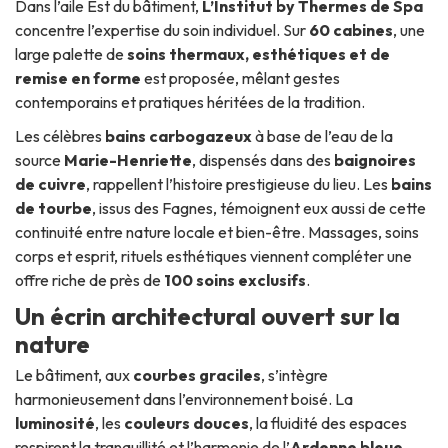
Dans l’aile Est du bâtiment,
L’Institut by Thermes de Spa
concentre l’expertise du soin individuel. Sur
60 cabines
, une
large palette de
soins thermaux, esthétiques et de
remise en forme
est proposée, mêlant gestes
contemporains et pratiques héritées de la tradition.
Les célèbres
bains carbogazeux
à base de l’eau de la
source
Marie-Henriette
, dispensés dans des
baignoires
de cuivre
, rappellent l’histoire prestigieuse du lieu. Les
bains
de tourbe
, issus des Fagnes, témoignent eux aussi de cette
continuité entre nature locale et bien-être. Massages, soins
corps et esprit, rituels esthétiques viennent compléter une
offre riche de près de
100 soins exclusifs
.
Un écrin architectural ouvert sur la
nature
Le bâtiment, aux
courbes graciles
, s’intègre
harmonieusement dans l’environnement boisé. La
luminosité
, les
couleurs douces
, la fluidité des espaces
respirent la tranquillité et l’harmonie de l’
Ardenne bleue
.