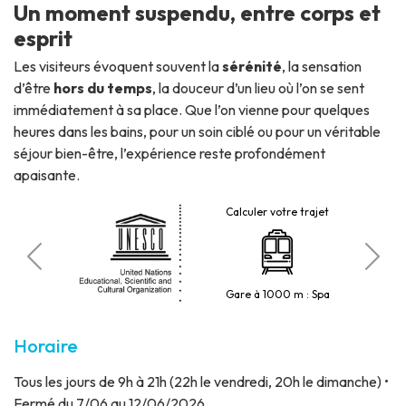
Un moment suspendu, entre corps et
esprit
Les visiteurs évoquent souvent la
sérénité
, la sensation
d’être
hors du temps
, la douceur d’un lieu où l’on se sent
immédiatement à sa place. Que l’on vienne pour quelques
heures dans les bains, pour un soin ciblé ou pour un véritable
séjour bien-être, l’expérience reste profondément
apaisante.
Calculer votre trajet
roniques
Park
lletterie
Gare à 1000 m : Spa
Horaire
Tous les jours de 9h à 21h (22h le vendredi, 20h le dimanche) •
Fermé du 7/06 au 12/06/2026