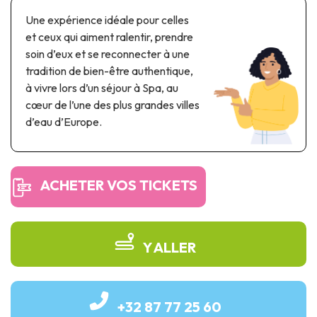
Parcs à thème & parcs d’attractions
Une expérience idéale pour celles
Parcs scientifiques
et ceux qui aiment ralentir, prendre
Parcs récréatifs, nautiques & aquatiques
soin d’eux et se reconnecter à une
Patrimoine automobile & ferroviaire
tradition de bien-être authentique,
à vivre lors d’un séjour à Spa, au
Patrimoine industriel & ouvrage d'art
cœur de l’une des plus grandes villes
d’eau d’Europe.
Produits de terroir
Tourisme de mémoire
ACHETER VOS TICKETS
UNESCO
Y ALLER
+32 87 77 25 60