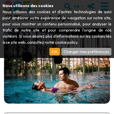
Aller au contenu principal;
RECHERCHER
MES FAVORIS
Nous utilisons des cookies
FR
Nous utilisons des cookies et d'autres technologies de suivi
Thermes de Spa
pour améliorer votre expérience de navigation sur notre site,
pour vous montrer un contenu personnalisé, pour analyser le
trafic de notre site et pour comprendre l'origine de nos
VISITER
visiteurs. Si vous désirez plus d’informations sur les cookies liés
à ce site web, consultez notre
cookie policy
.
Abbayes & monuments religieux
EXPLORER
OK
Changer mes préférences
Archéologie
Grottes
BOUGER
Art
Jardins, parcs & sites naturels
Bateaux touristiques & croisières
ÉVÉNEMENTS
Artisanat & savoir-faire
Parcs animaliers, zoologiques & aquariums
Draisines & trains touristiques
LE TOP DES ACTIVITÉS POUR CET
Châteaux, citadelles & beffrois
Kayaks
ÉTÉ
Folklore & histoire locale
Parcs aventure
TÉLÉCHARGER LE GUIDE
Histoire