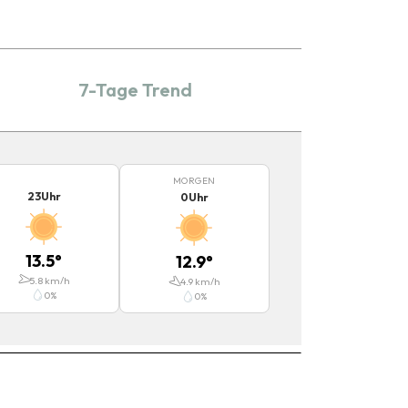
7-Tage Trend
MORGEN
23
Uhr
0
Uhr
13.5
°
12.9
°
5.8
km/h
4.9
km/h
0
%
0
%