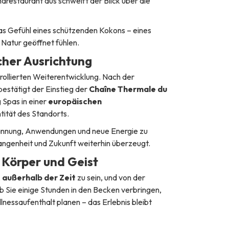
restaurant aus schweift der Blick über die
as Gefühl eines schützenden Kokons – eines
 Natur geöffnet fühlen.
cher Ausrichtung
rollierten Weiterentwicklung. Nach der
stätigt der Einstieg der
Chaîne Thermale du
 Spas in einer
europäischen
tität des Standorts.
pannung, Anwendungen und neue Energie zu
angenheit und Zukunft weiterhin überzeugt.
Körper und Geist
,
außerhalb der Zeit
zu sein, und von der
b Sie einige Stunden in den Becken verbringen,
essaufenthalt planen – das Erlebnis bleibt