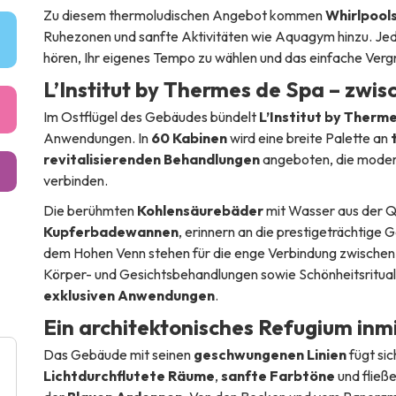
Zu diesem thermoludischen Angebot kommen
Whirlpool
Ruhezonen und sanfte Aktivitäten wie Aquagym hinzu. Jeder
hören, Ihr eigenes Tempo zu wählen und das einfache Ver
L’Institut by Thermes de Spa – zwis
Im Ostflügel des Gebäudes bündelt
L’Institut by Therm
Anwendungen. In
60 Kabinen
wird eine breite Palette an
revitalisierenden Behandlungen
angeboten, die modern
verbinden.
Die berühmten
Kohlensäurebäder
mit Wasser aus der Q
Kupferbadewannen
, erinnern an die prestigeträchtige
dem Hohen Venn stehen für die enge Verbindung zwischen
Körper- und Gesichtsbehandlungen sowie Schönheitsritua
exklusiven Anwendungen
.
Ein architektonisches Refugium inm
Das Gebäude mit seinen
geschwungenen Linien
fügt si
Lichtdurchflutete Räume
,
sanfte Farbtöne
und fließ