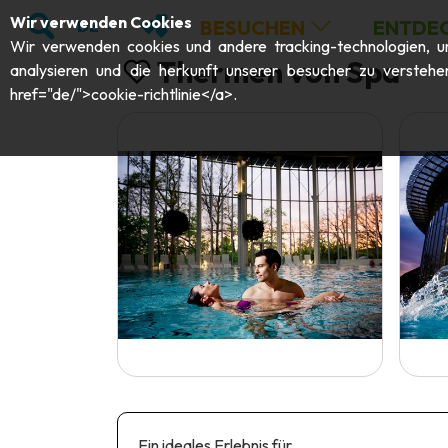
;
SUCHEN
MEINE FAVORITEN
Wir verwenden Cookies
BESUCHEN
ENTDE
DE
Wir verwenden cookies und andere tracking-technologien, um 
Thermen von Spa
analysieren und die herkunft unserer besucher zu verstehe
href="de/">cookie-richtlinie</a>.
Ein ideales Erlebnis für