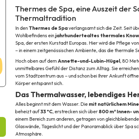
Thermes de Spa
, eine Auszeit der 
Thermaltradition
In den
Thermes de Spa
verlangsamt sich die Zeit. Seit ü
Wohlbefindens ein
jahrhundertealtes thermales Kno
Spa, der ersten Kurstadt Europas. Hier wird die Pflege von
– in einem zeitgenössischen Ambiente, das die thermale Se
Hoch oben auf dem
Annette-und-Lubin-Hügel
, 80 Met
unmittelbares Gefühl der Distanz zum Alltag. Sie erreiche
vom Stadtzentrum aus – und schon bei Ihrer Ankunft öffnen 
Körper entspannt sich.
Das Thermalwasser, lebendiges Her
Alles beginnt mit dem Wasser. Die
mit natürlichem Min
beheizt auf
33 °C
, erstrecken sich über
800 m² Innen- u
einem Bereich zum anderen, getragen von gleichbleibend
Glaswände, Tageslicht und der Panoramablick über Spa s
Atmosphäre.