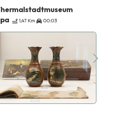
hermalstadtmuseum
Burg Fr
Spa
Theux
1,47 Km
00:03