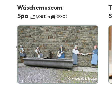
Wäschemuseum
T
Spa
1,08 Km
00:02