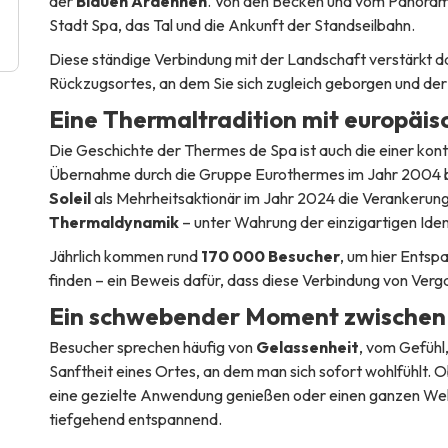
der
Blauen Ardennen
. Von den Becken und vom Panorama
Stadt Spa, das Tal und die Ankunft der Standseilbahn.
Diese ständige Verbindung mit der Landschaft verstärkt d
Rückzugsortes, an dem Sie sich zugleich geborgen und der
Eine Thermaltradition mit europäis
Die Geschichte der Thermes de Spa ist auch die einer kont
Übernahme durch die Gruppe Eurothermes im Jahr 2004 be
Soleil
als Mehrheitsaktionär im Jahr 2024 die Verankerung
Thermaldynamik
– unter Wahrung der einzigartigen Iden
Jährlich kommen rund
170 000 Besucher
, um hier Ents
finden – ein Beweis dafür, dass diese Verbindung von Verg
Ein schwebender Moment zwischen 
Besucher sprechen häufig von
Gelassenheit
, vom Gefühl
Sanftheit eines Ortes, an dem man sich sofort wohlfühlt. O
eine gezielte Anwendung genießen oder einen ganzen Welln
tiefgehend entspannend.