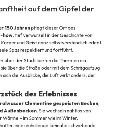
Sanftheit auf dem Gipfel der
ber
150 Jahren
pflegt dieser Ort des
w-how
, tief verwurzelt in der Geschichte von
 Körper und Geist ganz selbstverständlich erlebt
ele Spas respektiert und fortführt.
er über der Stadt, bieten die Thermen ein
n sie über die Straße oder mit dem Schrägaufzug
sich die Ausblicke, die Luft wirkt anders, der
zstück des Erlebnisses
eralwasser Clémentine gespeisten Becken
,
nd Außenbecken
. Sie wechseln nahtlos von
er Wärme – im Sommer wie im Winter.
chaffen eine umhüllende, beinahe schwebende