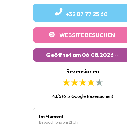
+32 87 77 25 60
WEBSITE BESUCHEN
Geöffnet am 06.08.2026
Rezensionen
Montag :
09:00
-
21:00
Dienstag :
09:00
-
21:00
Mittwoch :
09:00
-
21:00
4,1/5
(
6151
Google Rezensionen)
Donnerstag :
09:00
-
21:00
Freitag :
09:00
-
22:00
Im Moment
Beobachtung um 21 Uhr
Samstag :
09:00
-
21:00