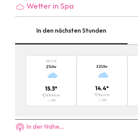
Wetter in Spa
In den nächsten Stunden
HEUTE
22
Uhr
21
Uhr
14.4
°
15.3
°
8
km/h
8.8
km/h
0
%
0
%
In der Nähe...