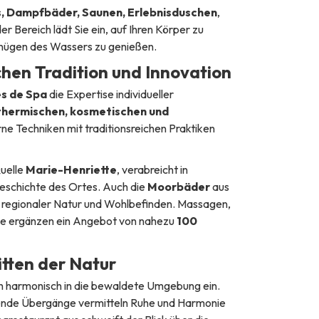
s, Dampfbäder, Saunen, Erlebnisduschen
,
 Bereich lädt Sie ein, auf Ihren Körper zu
gnügen des Wassers zu genießen.
chen Tradition und Innovation
es de Spa
die Expertise individueller
thermischen, kosmetischen und
e Techniken mit traditionsreichen Praktiken
uelle
Marie-Henriette
, verabreicht in
 Geschichte des Ortes. Auch die
Moorbäder
aus
 regionaler Natur und Wohlbefinden. Massagen,
le ergänzen ein Angebot von nahezu
100
itten der Natur
ch harmonisch in die bewaldete Umgebung ein.
ende Übergänge vermitteln Ruhe und Harmonie