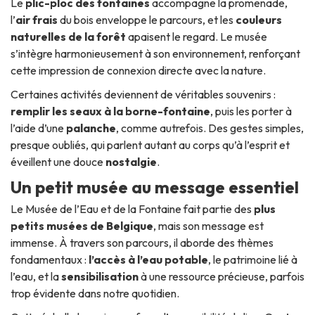
Le
plic-ploc des fontaines
accompagne la promenade,
l’
air frais
du bois enveloppe le parcours, et les
couleurs
naturelles de la forêt
apaisent le regard. Le musée
s’intègre harmonieusement à son environnement, renforçant
cette impression de connexion directe avec la nature.
Certaines activités deviennent de véritables souvenirs :
remplir les seaux à la borne-fontaine
, puis les porter à
l’aide d’une
palanche
, comme autrefois. Des gestes simples,
presque oubliés, qui parlent autant au corps qu’à l’esprit et
éveillent une douce
nostalgie
.
Un petit musée au message essentiel
Le Musée de l’Eau et de la Fontaine fait partie des
plus
petits musées de Belgique
, mais son message est
immense. À travers son parcours, il aborde des thèmes
fondamentaux :
l’accès à l’eau potable
, le patrimoine lié à
l’eau, et la
sensibilisation
à une ressource précieuse, parfois
trop évidente dans notre quotidien.