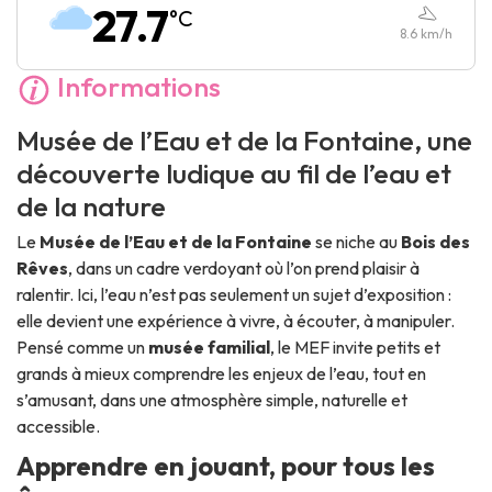
27.7
°C
Dimanche :
10:00
-
17:30
8.6
km/h
Informations
Musée de l’Eau et de la Fontaine, une
découverte ludique au fil de l’eau et
de la nature
Le
Musée de l’Eau et de la Fontaine
se niche au
Bois des
Rêves
, dans un cadre verdoyant où l’on prend plaisir à
ralentir. Ici, l’eau n’est pas seulement un sujet d’exposition :
elle devient une expérience à vivre, à écouter, à manipuler.
Pensé comme un
musée familial
, le MEF invite petits et
grands à mieux comprendre les enjeux de l’eau, tout en
s’amusant, dans une atmosphère simple, naturelle et
accessible.
Apprendre en jouant, pour tous les