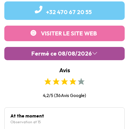
+32 470 67 20 55
VISITER LE SITE WEB
Fermé ce 08/08/2026
Avis
Lundi :
10:00
-
16:30
Mardi :
10:00
-
16:30
Mercredi :
10:00
-
16:30
4,2/5
(
36
Avis Google)
Jeudi :
10:00
-
16:30
Vendredi :
10:00
-
16:30
At the moment
Observation at 15
Samedi :
Fermé