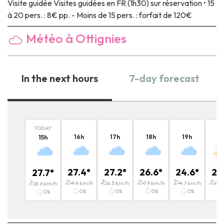
Visite guidée
Visites guidées en FR (1h30) sur réservation • 15
à 20 pers. : 8€ pp. - Moins de 15 pers. : forfait de 120€
Météo à Ottignies
In the next hours
7-day forecast
TODAY
16
h
17
h
18
h
19
h
2
15
h
27.4
°
27.2
°
26.6
°
24.6
°
22
27.7
°
9.4
km/h
6.5
km/h
7.9
km/h
4.7
km/h
3.6
8.6
km/h
0
%
0
%
0
%
0
%
0
%