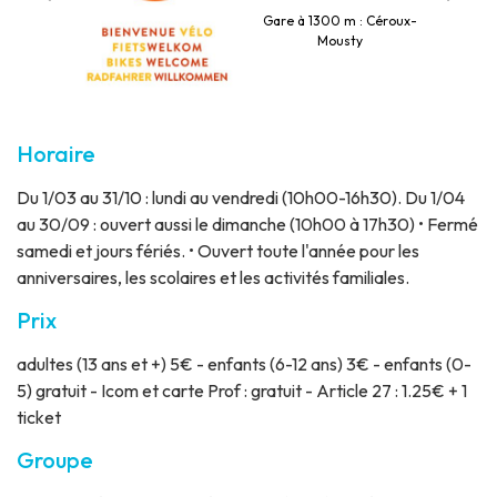
roniques
Park
Gare à 1300 m : Céroux-
lletterie
Mousty
Horaire
Du 1/03 au 31/10 : lundi au vendredi (10h00-16h30). Du 1/04
au 30/09 : ouvert aussi le dimanche (10h00 à 17h30) • Fermé
samedi et jours fériés. • Ouvert toute l'année pour les
anniversaires, les scolaires et les activités familiales.
Prix
adultes (13 ans et +) 5€ - enfants (6-12 ans) 3€ - enfants (0-
5) gratuit - Icom et carte Prof : gratuit - Article 27 : 1.25€ + 1
ticket
Groupe