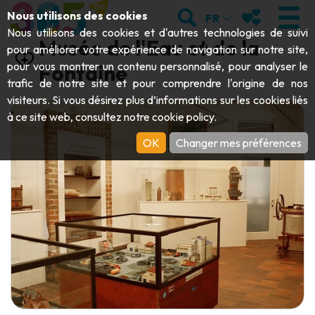
Aller au contenu principal;
RECHERCHER
MES FAVORIS
Nous utilisons des cookies
FR
Nous utilisons des cookies et d'autres technologies de suivi
Musée de l'Eau et de la
pour améliorer votre expérience de navigation sur notre site,
pour vous montrer un contenu personnalisé, pour analyser le
Fontaine
trafic de notre site et pour comprendre l'origine de nos
VISITER
visiteurs. Si vous désirez plus d’informations sur les cookies liés
à ce site web, consultez notre
cookie policy
.
Abbayes & monuments religieux
EXPLORER
OK
Changer mes préférences
Archéologie
Grottes
BOUGER
Art
Jardins, parcs & sites naturels
Bateaux touristiques & croisières
ÉVÉNEMENTS
Artisanat & savoir-faire
Parcs animaliers, zoologiques & aquariums
Draisines & trains touristiques
LE TOP DES ACTIVITÉS POUR CET
Châteaux, citadelles & beffrois
Kayaks
ÉTÉ
Folklore & histoire locale
Parcs aventure
TÉLÉCHARGER LE GUIDE
Histoire