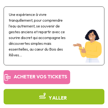
Parcs à thème & parcs d’attractions
Parcs scientifiques
Une expérience à vivre
Parcs récréatifs, nautiques & aquatiques
tranquillement, pour comprendre
Patrimoine automobile & ferroviaire
l’eau autrement, se souvenir de
gestes anciens et repartir avec ce
Patrimoine industriel & ouvrage d'art
sourire discret qui accompagne les
Produits de terroir
découvertes simples mais
essentielles, au cœur du Bois des
Tourisme de mémoire
Rêves...
UNESCO
ACHETER VOS TICKETS
Y ALLER