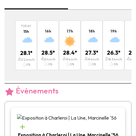
TODAY
16
h
17
h
18
h
19
h
2
15
h
28.5
°
28.4
°
27.3
°
26.3
°
24
28.1
°
5
km/h
5
km/h
9
km/h
8.3
km/h
6.8
7.2
km/h
0
%
0
%
0
%
0
%
0
%
Événements
Exposition à Charleroi | La Une, Marcinelle '56