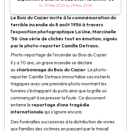
Du
01 Mai 2026
au
29 Nov. 2026
Le
Bois du Cazier
invite à la commémoration du
terrible incendie du 8 août 1956 à travers
l'exposition photographique
La Une, Marcinelle
'56.
Une série de clichés tout en émotion, signés
par le photo-reporter
Camille Detraux
.
Photo-reportage de l'incendie au Bois du Cazier
Il y a 70 ans, un grave incendie se déclare
au
charbonnage du Bois du Cazier
. Le photo-
reporter
Camille Detraux
immortalise ces instants
tragiques avec une première photo montrant les
fumées s’échappant du puits ainsi que la grille où
commençait à se presser la foule. Ce document
entame le
reportage d’une tragédie
internationale
qui s’ignore encore.
Des funérailles successives à la distribution de vivres
aux familles des victimes en passant par le travail