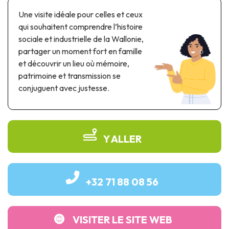
Parcs à thème & parcs d’attractions
Une visite idéale pour celles et ceux
Parcs scientifiques
qui souhaitent comprendre l’histoire
Parcs récréatifs, nautiques & aquatiques
sociale et industrielle de la Wallonie,
Patrimoine automobile & ferroviaire
partager un moment fort en famille
et découvrir un lieu où mémoire,
Patrimoine industriel & ouvrage d'art
patrimoine et transmission se
conjuguent avec justesse.
Produits de terroir
Tourisme de mémoire
UNESCO
Y ALLER
+32 71 88 08 56
VISITER LE SITE WEB