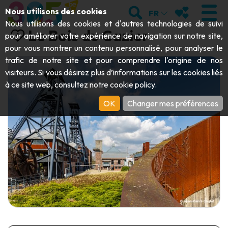
Aller au contenu principal;
RECHERCHER
MES FAVORIS
Nous utilisons des cookies
FR
Nous utilisons des cookies et d'autres technologies de suivi
Le Bois du Cazier
pour améliorer votre expérience de navigation sur notre site,
pour vous montrer un contenu personnalisé, pour analyser le
trafic de notre site et pour comprendre l'origine de nos
VISITER
visiteurs. Si vous désirez plus d’informations sur les cookies liés
à ce site web, consultez notre
cookie policy
.
Abbayes & monuments religieux
EXPLORER
OK
Changer mes préférences
Archéologie
Grottes
BOUGER
Art
Jardins, parcs & sites naturels
Bateaux touristiques & croisières
ÉVÉNEMENTS
Artisanat & savoir-faire
Parcs animaliers, zoologiques & aquariums
Draisines & trains touristiques
LE TOP DES ACTIVITÉS POUR CET
Châteaux, citadelles & beffrois
Kayaks
ÉTÉ
Folklore & histoire locale
Parcs aventure
TÉLÉCHARGER LE GUIDE
Histoire