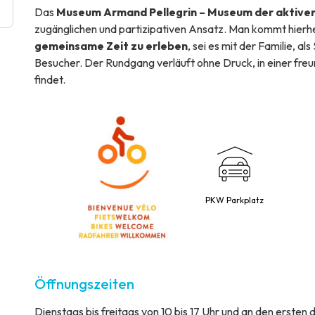
Das
Museum Armand Pellegrin – Museum der aktive
zugänglichen und partizipativen Ansatz. Man kommt hierhe
gemeinsame Zeit zu erleben
, sei es mit der Familie, al
Besucher. Der Rundgang verläuft ohne Druck, in einer freu
findet.
PKW Parkplatz
Öffnungszeiten
Dienstags bis freitags von 10 bis 17 Uhr und an den ersten 