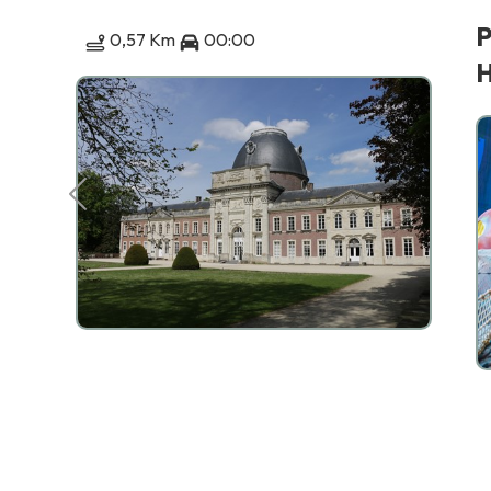
P
0,57 Km
00:00
H