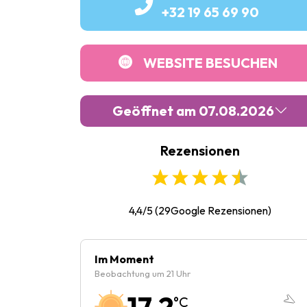
+32 19 65 69 90
WEBSITE BESUCHEN
Geöffnet am 07.08.2026
Rezensionen
Montag :
Geschlossen
Dienstag :
10:00
-
17:00
Mittwoch :
10:00
-
17:00
4,4/5
(
29
Google Rezensionen)
Donnerstag :
Geschlossen
Freitag :
10:00
-
17:00
Im Moment
Beobachtung um 21 Uhr
Samstag :
Geschlossen
17.2
°C