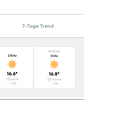
7-Tage Trend
MORGEN
23
Uhr
0
Uhr
16.6
°
16.8
°
5
km/h
7.5
km/h
0
%
0
%