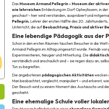
Das
Museum Armand Pellegrin – Museum der aktive
wie lehrreichen
Entdeckung im Dorf Opheylissem, in der G
geschaut – hier wird verstanden, ausprobiert und mitgem
Pellegrin
, Lehrer der ersten Hälfte des 20. Jahrhunderts,
Unterricht, die auf
Beobachtung, Praxis und aktiver Be
Eine lebendige Pädagogik aus der P
Schon in den ersten Räumen tauchen Besucher in die Welt
Armand Pellegrin im Alltag umgesetzt wurde. Fernab von
Experimentieren, Neugier und Mitwirkung. Die
didaktisc
verständlich und anschaulich sind – sie regen dazu an, sel
Tun zu begreifen.
Die angebotenen
pädagogischen Aktivitäten
wecken d
Man beobachtet, vergleicht, manipuliert – und erkennt, wie 
Der Besuch wird zu einem Moment des Austauschs und der
geschieht.
Eine ehemalige Schule voller lokale
Das Museum befindet sich in einer
ehemaligen Gemeinde