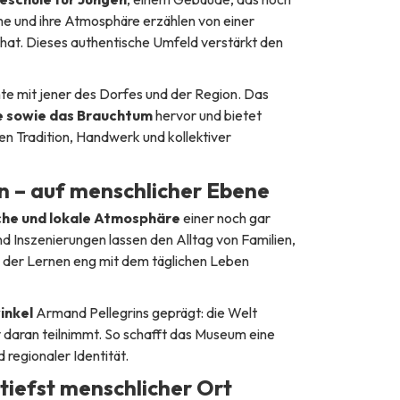
me und ihre Atmosphäre erzählen von einer
 hat. Dieses authentische Umfeld verstärkt den
te mit jener des Dorfes und der Region. Das
te sowie das Brauchtum
hervor und bietet
hen Tradition, Handwerk und kollektiver
n – auf menschlicher Ebene
iche und lokale Atmosphäre
einer noch gar
nd Inszenierungen lassen den Alltag von Familien,
n der Lernen eng mit dem täglichen Leben
inkel
Armand Pellegrins geprägt: die Welt
v daran teilnimmt. So schafft das Museum eine
regionaler Identität.
utiefst menschlicher Ort