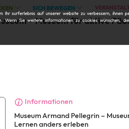
VERANSTAL
CKEN
SICH BEWEGEN
Ihr surferlebnis auf unserer website zu verbessern, ihnen pe
useum – Museum für aktive Päd
n. Wenn Sie weitere informationen zu cookies wünschen, die m
Informationen
Museum Armand Pellegrin – Museum
Lernen anders erleben