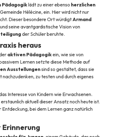
n Pädagogik
lädt zu einer ebenso
herzlichen
emeinde Hélécine, ein. Hier wird nicht nur
acht. Dieser besondere Ort würdigt
Armand
 und seine avantgardistische Vision von
teiligung
der Schüler beruhte.
raxis heraus
 der
aktiven Pädagogik
ein, wie sie von
 passivem Lernen setzte diese Methode auf
hen Ausstellungen
sind so gestaltet, dass sie
bst nachzudenken, zu testen und durch eigenes
as Interesse von Kindern wie Erwachsenen.
erstaunlich aktuell dieser Ansatz noch heute ist.
 Entdeckung, bei dem Lernen ganz natürlich
r Erinnerung
schule für Jungen
, einem Gebäude, das noch