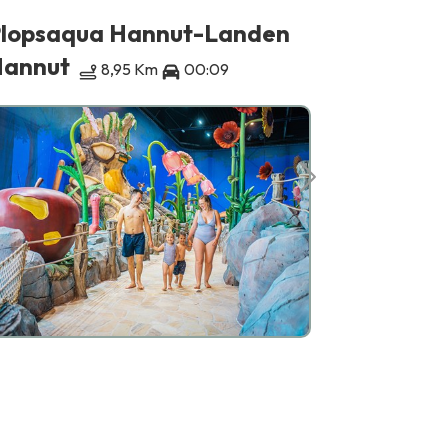
lopsaqua Hannut-Landen
Feudalb
annut
Moha
8,95 Km
00:09