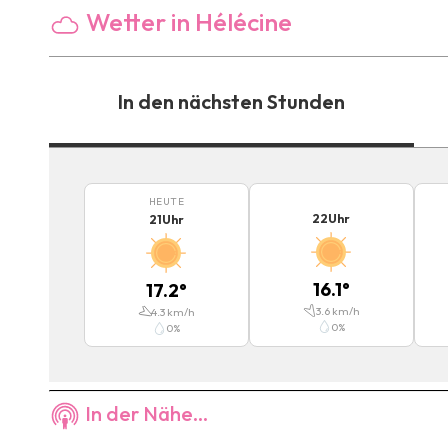
Wetter in Hélécine
In den nächsten Stunden
HEUTE
22
Uhr
21
Uhr
16.1
°
17.2
°
3.6
km/h
4.3
km/h
0
%
0
%
In der Nähe...