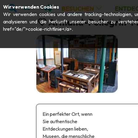
;
SUCHEN
MEINE FAVORITEN
Wir verwenden Cookies
BESUCHEN
ENTDE
DE
Wir verwenden cookies und andere tracking-technologien, um 
Armand-Pellegrin-M
analysieren und die herkunft unserer besucher zu verstehe
href="de/">cookie-richtlinie</a>.
Ein perfekter Ort, wenn
Sie authentische
Entdeckungen lieben,
Museen, die menschliche