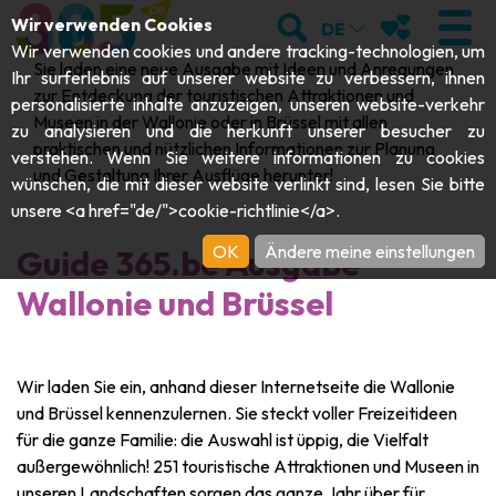
;
SUCHEN
MEINE FAVOR
Wir verwenden Cookies
DE
Wir verwenden cookies und andere tracking-technologien, um
Sie laden eine neue Ausgabe mit Ideen und Anregungen
Ihr surferlebnis auf unserer website zu verbessern, ihnen
zur Entdeckung der touristischen Attraktionen und
personalisierte inhalte anzuzeigen, unseren website-verkehr
Museen in der Wallonie oder in Brüssel mit allen
zu analysieren und die herkunft unserer besucher zu
BESUCHEN
praktischen und nützlichen Informationen zur Planung
verstehen. Wenn Sie weitere informationen zu cookies
und Gestaltung Ihrer Ausflüge herunter!
wünschen, die mit dieser website verlinkt sind, lesen Sie bitte
Abteien & Religiöse Monumente
ENTDECKEN
unsere <a href="de/">cookie-richtlinie</a>.
Archäologie
OK
Ändere meine einstellungen
Guide 365.be Ausgabe
Höhlen
SICH BEWEGEN
Wallonie und Brüssel
Kunst
Garten, Parks & Naturstätten
Touristen-& Kreuzfahrt-Schiffe
VERANSTALTUNGEN
Handwerk & Know-how
Aquarien, Tierparks & Zoos
Draisinen & Touristenzüge
DIE BESTEN AKTIVITÄTEN FÜR
Wir laden Sie ein, anhand dieser Internetseite die Wallonie
Schlösser, Zitadellen & Belfriede
und Brüssel kennenzulernen. Sie steckt voller Freizeitideen
Kajaks
DIESEN SOMMER
für die ganze Familie: die Auswahl ist üppig, die Vielfalt
Folklore & Lokale Geschichte
außergewöhnlich! 251 touristische Attraktionen und Museen in
Abenteuerparks
GUIDE DOWNLOADEN
unseren Landschaften sorgen das ganze Jahr über für
Geschichte