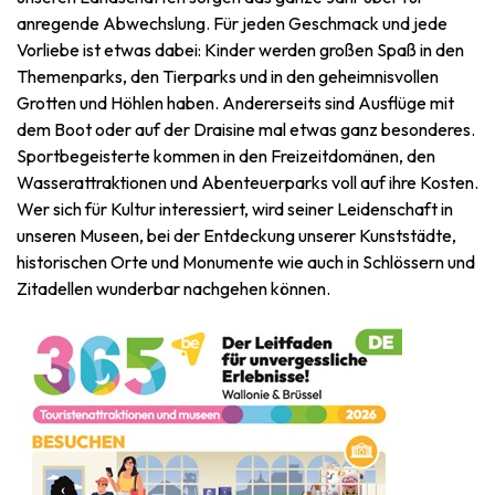
Themen- und Freizeitpark
anregende Abwechslung. Für jeden Geschmack und jede
Wissenschaftsparks
Vorliebe ist etwas dabei: Kinder werden großen Spaß in den
Unterhaltungs-& Aqua-Parks
Themenparks, den Tierparks und in den geheimnisvollen
Automobil- & Eisenbahnerbe
Grotten und Höhlen haben. Andererseits sind Ausflüge mit
dem Boot oder auf der Draisine mal etwas ganz besonderes.
Industrie- & Technikerbe
Sportbegeisterte kommen in den Freizeitdomänen, den
Wasserattraktionen und Abenteuerparks voll auf ihre Kosten.
Regionalprodukte
Wer sich für Kultur interessiert, wird seiner Leidenschaft in
unseren Museen, bei der Entdeckung unserer Kunststädte,
Gedächtnistourismus
historischen Orte und Monumente wie auch in Schlössern und
Zitadellen wunderbar nachgehen können.
UNESCO erbe