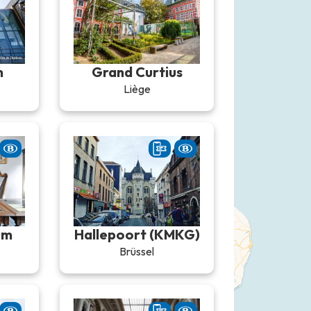
m
Grand Curtius
Liège
um
Hallepoort (KMKG)
Brüssel