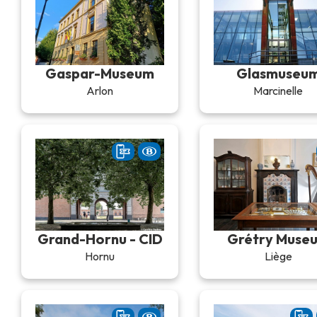
Gaspar-Museum
Glasmuseu
Arlon
Marcinelle
Grand-Hornu - CID
Grétry Muse
Hornu
Liège