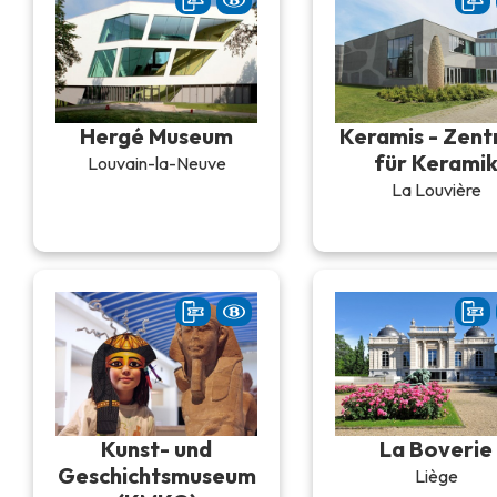
Hergé Museum
Keramis - Zen
für Kerami
Louvain-la-Neuve
La Louvière
Kunst- und
La Boverie
Geschichtsmuseum
Liège