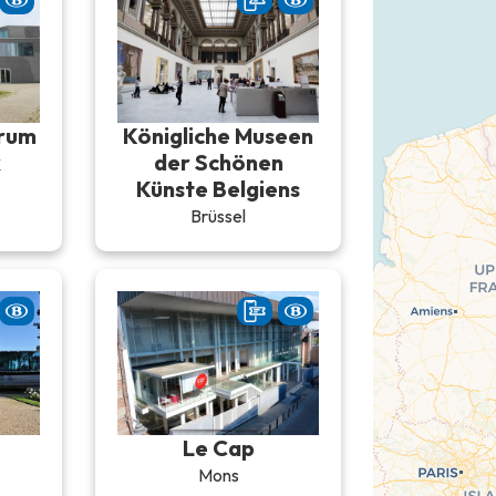
trum
Königliche Museen
k
der Schönen
Künste Belgiens
Brüssel
Le Cap
Mons