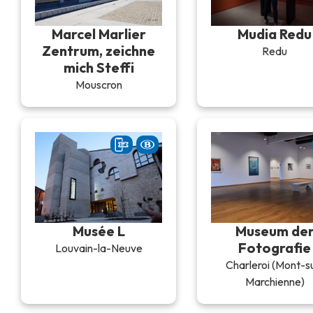
Marcel Marlier
Mudia Redu
Zentrum, zeichne
Redu
mich Steffi
Mouscron
Musée L
Museum de
Fotografie
Louvain-la-Neuve
Charleroi (Mont-s
Marchienne)