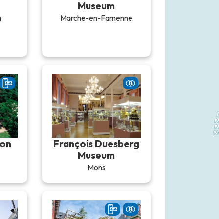
Museum
n
Marche-en-Famenne
lon
François Duesberg
Museum
Mons