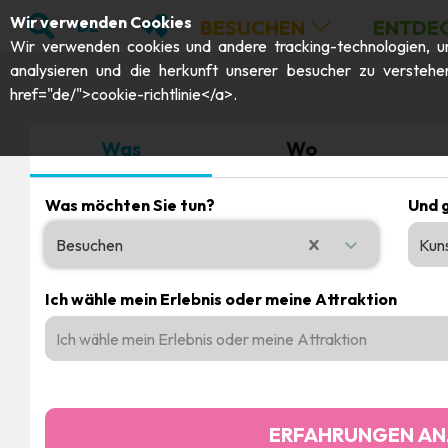
;
SUCHEN
MEINE FAVORITEN
Wir verwenden Cookies
BESUCHEN
ENTDE
DE
Wir verwenden cookies und andere tracking-technologien, um 
analysieren und die herkunft unserer besucher zu verstehe
href="de/">cookie-richtlinie</a>.
Was
Wo
Was möchten Sie tun?
Und 
Besuchen
Kun
0 results available. Select is focused , press Down to ope
Ich wähle mein Erlebnis oder meine Attraktion
Ich wähle mein Erlebnis oder meine Attraktion
ERFAHRUNGEN AN