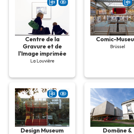
Centre de la
Comic-Muse
Gravure et de
Brüssel
l'Image imprimée
La Louvière
Design Museum
Domäne &