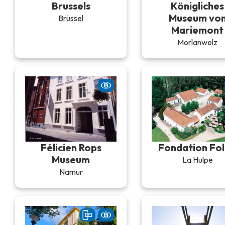
Brussels
Königliches
Museum vo
Brüssel
Mariemont
Morlanwelz
Félicien Rops
Fondation Fo
Museum
La Hulpe
Namur