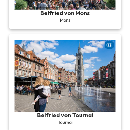
Themen- und Freizeitpark
Belfried von Mons
Wissenschaftsparks
Unterhaltungs-& Aqua-Parks
Mons
Automobil- & Eisenbahnerbe
Industrie- & Technikerbe
Regionalprodukte
Gedächtnistourismus
UNESCO erbe
Belfried von Tournai
Tournai