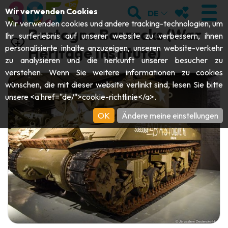
;
SUCHEN
MEINE FAVOR
Wir verwenden Cookies
DE
Wir verwenden cookies und andere tracking-technologien, um
Bastogne Barracks (War
Ihr surferlebnis auf unserer website zu verbessern, ihnen
personalisierte inhalte anzuzeigen, unseren website-verkehr
Heritage Institute)
zu analysieren und die herkunft unserer besucher zu
BESUCHEN
verstehen. Wenn Sie weitere informationen zu cookies
wünschen, die mit dieser website verlinkt sind, lesen Sie bitte
Abteien & Religiöse Monumente
ENTDECKEN
unsere <a href="de/">cookie-richtlinie</a>.
Archäologie
OK
Ändere meine einstellungen
Höhlen
SICH BEWEGEN
Kunst
Garten, Parks & Naturstätten
Touristen-& Kreuzfahrt-Schiffe
VERANSTALTUNGEN
Handwerk & Know-how
Aquarien, Tierparks & Zoos
Draisinen & Touristenzüge
DIE BESTEN AKTIVITÄTEN FÜR
Schlösser, Zitadellen & Belfriede
Kajaks
DIESEN SOMMER
Folklore & Lokale Geschichte
Abenteuerparks
GUIDE DOWNLOADEN
Geschichte