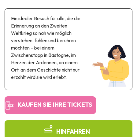
Themen- und Freizeitpark
Wissenschaftsparks
Ein idealer Besuch für alle, die die
Unterhaltungs-& Aqua-Parks
Erinnerung an den Zweiten
Automobil- & Eisenbahnerbe
Weltkrieg so nah wie möglich
verstehen, fühlen und berühren
Industrie- & Technikerbe
möchten – bei einem
Regionalprodukte
Zwischenstopp in Bastogne, im
Herzen der Ardennen, an einem
Gedächtnistourismus
Ort, an dem Geschichte nicht nur
erzählt wird sie wird erlebt.
UNESCO erbe
KAUFEN SIE IHRE TICKETS
HINFAHREN