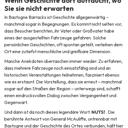
Wenn Geschichte dort auftaucht, wo
Sie sie nicht erwarten
In Bastogne Barracks ist Geschichte allgegenwärtig –
manchmal sogar in Begegnungen. Es kommt nicht selten vor,
dass Besucher berichten, ihr Vater oder Großvater habe
eines der ausgestellten Fahrzeuge gefahren. Solche
persönlichen Geschichten, oft spontan geteilt, verleihen dem
Ort eine zutiefst menschliche und greifbare Dimension.
Manche Anekdoten überraschen immer wieder: Zu erfahren,
dass mehrere Fahrzeuge noch einsatzfähig sind und an
historischen Veranstaltungen teilnehmen, fasziniert ebenso
wie es erstaunt. Die Vorstellung, dass sie erneut – manchmal
sogar auf den Straßen der Region – unterwegs sind, schafft
einen eindrucksvollen Dialog zwischen Vergangenheit und
Gegenwart.
Und dann ist da noch dieses legendäre Wort:
NUTS!
. Die
berühmte Antwort von General McAuliffe, untrennbar mit
Bastogne und der Geschichte des Ortes verbunden, hallt hier