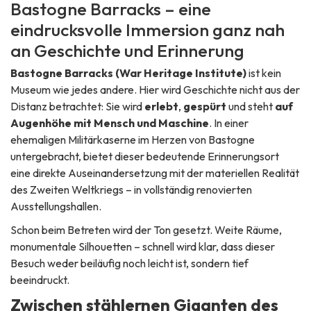
Bastogne Barracks – eine
Samstag :
09:00
-
17:00
eindrucksvolle Immersion ganz nah
Sonntag :
09:00
-
17:00
an Geschichte und Erinnerung
Bastogne Barracks (War Heritage Institute)
ist kein
Museum wie jedes andere. Hier wird Geschichte nicht aus der
Distanz betrachtet: Sie wird
erlebt
,
gespürt
und steht
auf
Augenhöhe mit Mensch und Maschine
. In einer
ehemaligen Militärkaserne im Herzen von Bastogne
untergebracht, bietet dieser bedeutende Erinnerungsort
eine direkte Auseinandersetzung mit der materiellen Realität
des Zweiten Weltkriegs – in vollständig renovierten
Ausstellungshallen.
Schon beim Betreten wird der Ton gesetzt. Weite Räume,
monumentale Silhouetten – schnell wird klar, dass dieser
Besuch weder beiläufig noch leicht ist, sondern tief
beeindruckt.
Zwischen stählernen Giganten des