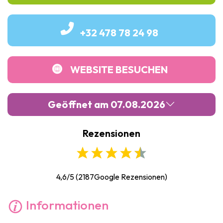
+32 478 78 24 98
WEBSITE BESUCHEN
Geöffnet am 07.08.2026
Rezensionen
Montag :
Geschlossen
Dienstag :
09:00
-
17:00
Mittwoch :
09:00
-
17:00
4,6/5
(
2187
Google Rezensionen)
Donnerstag :
09:00
-
17:00
Informationen
Freitag :
09:00
-
17:00