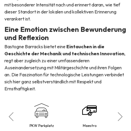
mit besonderer Intensität nach und erinnert daran, wie tief
dieser Standort in der lokalen und kollektiven Erinnerung
verankert ist.
Eine Emotion zwischen Bewunderung
und Reflexion
Bastogne Barracks bietet eine
Eintauchen in die
Geschichte der Mechanik und technischen Innovation
,
regt aber zugleich zu einer umfassenderen
Auseinandersetzung mit Militärgeschichte und ihren Folgen
an. Die Faszination für technologische Leistungen verbindet
sich hier ganz selbstverständlich mit Respekt und
Ernsthaftigkeit.
mit
Pe
kter
PKW Parkplatz
Maestro
ein
t