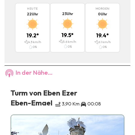
HEUTE
MORGEN
23
Uhr
22
Uhr
0
Uhr
19.5
°
19.2
°
19.4
°
5.6
km/h
4.3
km/h
6.1
km/h
0
%
0
%
0
%
In der Nähe...
Turm von Eben Ezer
Eben-Emael
3,90 Km
00:08