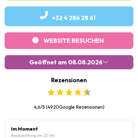
+32 4 286 28 61
WEBSITE BESUCHEN
Geöffnet am 08.08.2026
Rezensionen
Montag :
Geschlossen
Dienstag :
10:00
-
17:00
Mittwoch :
10:00
-
17:00
4,6/5
(
4920
Google Rezensionen)
Donnerstag :
10:00
-
17:00
Freitag :
10:00
-
17:00
Im Moment
Beobachtung um 22 Uhr