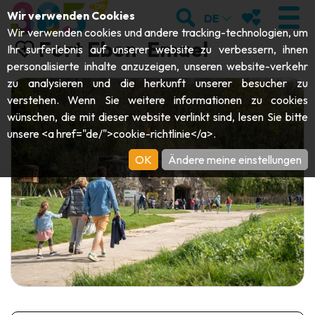
;
SUCHEN
MEINE FAVOR
Wir verwenden Cookies
DE
Wir verwenden cookies und andere tracking-technologien, um
Fort Eben-Emael
Ihr surferlebnis auf unserer website zu verbessern, ihnen
personalisierte inhalte anzuzeigen, unseren website-verkehr
zu analysieren und die herkunft unserer besucher zu
BESUCHEN
verstehen. Wenn Sie weitere informationen zu cookies
wünschen, die mit dieser website verlinkt sind, lesen Sie bitte
Abteien & Religiöse Monumente
ENTDECKEN
unsere <a href="de/">cookie-richtlinie</a>.
Archäologie
OK
Ändere meine einstellungen
Höhlen
SICH BEWEGEN
Kunst
Garten, Parks & Naturstätten
Touristen-& Kreuzfahrt-Schiffe
VERANSTALTUNGEN
Handwerk & Know-how
Aquarien, Tierparks & Zoos
Draisinen & Touristenzüge
DIE BESTEN AKTIVITÄTEN FÜR
Schlösser, Zitadellen & Belfriede
Kajaks
DIESEN SOMMER
Folklore & Lokale Geschichte
Abenteuerparks
GUIDE DOWNLOADEN
Geschichte