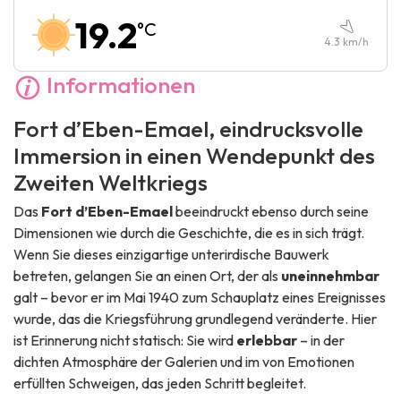
Samstag :
10:00
-
17:00
19.2
°C
Sonntag :
10:00
-
17:00
4.3
km/h
Informationen
Fort d’Eben-Emael, eindrucksvolle
Immersion in einen Wendepunkt des
Zweiten Weltkriegs
Das
Fort d’Eben-Emael
beeindruckt ebenso durch seine
Dimensionen wie durch die Geschichte, die es in sich trägt.
Wenn Sie dieses einzigartige unterirdische Bauwerk
betreten, gelangen Sie an einen Ort, der als
uneinnehmbar
galt – bevor er im Mai 1940 zum Schauplatz eines Ereignisses
wurde, das die Kriegsführung grundlegend veränderte. Hier
ist Erinnerung nicht statisch: Sie wird
erlebbar
– in der
dichten Atmosphäre der Galerien und im von Emotionen
erfüllten Schweigen, das jeden Schritt begleitet.