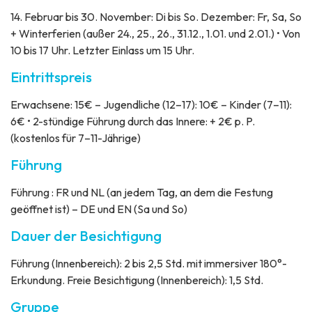
14. Februar bis 30. November: Di bis So. Dezember: Fr, Sa, So
+ Winterferien (außer 24., 25., 26., 31.12., 1.01. und 2.01.) • Von
10 bis 17 Uhr. Letzter Einlass um 15 Uhr.
Eintrittspreis
Erwachsene: 15€ – Jugendliche (12–17): 10€ – Kinder (7–11):
6€ • 2-stündige Führung durch das Innere: + 2€ p. P.
(kostenlos für 7–11-Jährige)
Führung
Führung : FR und NL (an jedem Tag, an dem die Festung
geöffnet ist) – DE und EN (Sa und So)
Dauer der Besichtigung
Führung (Innenbereich): 2 bis 2,5 Std. mit immersiver 180°-
Erkundung. Freie Besichtigung (Innenbereich): 1,5 Std.
Gruppe