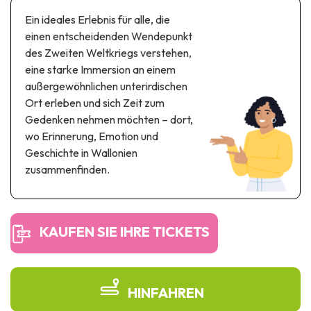
Themen- und Freizeitpark
Ein ideales Erlebnis für alle, die
Wissenschaftsparks
einen entscheidenden Wendepunkt
Unterhaltungs-& Aqua-Parks
des Zweiten Weltkriegs verstehen,
Automobil- & Eisenbahnerbe
eine starke Immersion an einem
außergewöhnlichen unterirdischen
Industrie- & Technikerbe
Ort erleben und sich Zeit zum
Gedenken nehmen möchten – dort,
Regionalprodukte
wo Erinnerung, Emotion und
Geschichte in Wallonien
Gedächtnistourismus
zusammenfinden.
UNESCO erbe
KAUFEN SIE IHRE TICKETS
HINFAHREN