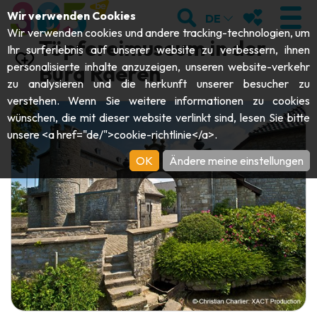
;
SUCHEN
MEINE FAVOR
Wir verwenden Cookies
DE
Wir verwenden cookies und andere tracking-technologien, um
Töpfereimuseum in der
Ihr surferlebnis auf unserer website zu verbessern, ihnen
personalisierte inhalte anzuzeigen, unseren website-verkehr
Burg Raeren
zu analysieren und die herkunft unserer besucher zu
BESUCHEN
verstehen. Wenn Sie weitere informationen zu cookies
wünschen, die mit dieser website verlinkt sind, lesen Sie bitte
Abteien & Religiöse Monumente
ENTDECKEN
unsere <a href="de/">cookie-richtlinie</a>.
Archäologie
OK
Ändere meine einstellungen
Höhlen
SICH BEWEGEN
Kunst
Garten, Parks & Naturstätten
Touristen-& Kreuzfahrt-Schiffe
VERANSTALTUNGEN
Handwerk & Know-how
Aquarien, Tierparks & Zoos
Draisinen & Touristenzüge
DIE BESTEN AKTIVITÄTEN FÜR
Schlösser, Zitadellen & Belfriede
Kajaks
DIESEN SOMMER
Folklore & Lokale Geschichte
Abenteuerparks
GUIDE DOWNLOADEN
Geschichte