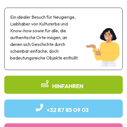
Themen- und Freizeitpark
Wissenschaftsparks
Ein idealer Besuch für Neugierige,
Unterhaltungs-& Aqua-Parks
Liebhaber von Kulturerbe und
Automobil- & Eisenbahnerbe
Know-how sowie für alle, die
authentische Orte mögen, an
Industrie- & Technikerbe
denen sich Geschichte durch
Regionalprodukte
scheinbar einfache, doch
bedeutungsreiche Objekte enthüllt.
Gedächtnistourismus
UNESCO erbe
HINFAHREN
+32 87 85 09 03