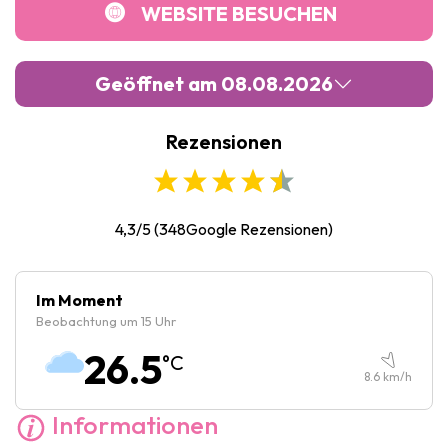
WEBSITE BESUCHEN
Geöffnet am 08.08.2026
Rezensionen
Montag :
Geschlossen
Dienstag :
10:00
-
17:00
Mittwoch :
10:00
-
17:00
4,3/5
(
348
Google Rezensionen)
Donnerstag :
10:00
-
17:00
Freitag :
10:00
-
17:00
Im Moment
Beobachtung um 15 Uhr
Samstag :
10:00
-
17:00
26.5
°C
Sonntag :
10:00
-
17:00
8.6
km/h
Informationen