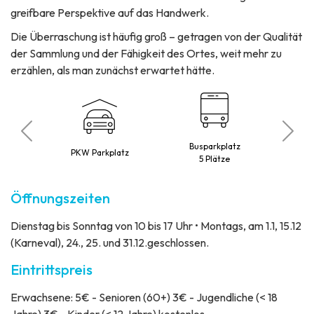
greifbare Perspektive auf das Handwerk.
Die Überraschung ist häufig groß – getragen von der Qualität
der Sammlung und der Fähigkeit des Ortes, weit mehr zu
erzählen, als man zunächst erwartet hätte.
Busparkplatz
ubt
PKW Parkplatz
Hu
5 Plätze
Öffnungszeiten
Dienstag bis Sonntag von 10 bis 17 Uhr • Montags, am 1.1, 15.12
(Karneval), 24., 25. und 31.12.geschlossen.
Eintrittspreis
Erwachsene: 5€ - Senioren (60+) 3€ - Jugendliche (< 18