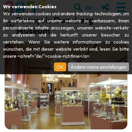
;
SUCHEN
MEINE FAVOR
Wir verwenden Cookies
DE
Wir verwenden cookies und andere tracking-technologien, um
François Duesberg
Ihr surferlebnis auf unserer website zu verbessern, ihnen
personalisierte inhalte anzuzeigen, unseren website-verkehr
Museum
zu analysieren und die herkunft unserer besucher zu
BESUCHEN
verstehen. Wenn Sie weitere informationen zu cookies
wünschen, die mit dieser website verlinkt sind, lesen Sie bitte
Abteien & Religiöse Monumente
ENTDECKEN
unsere <a href="de/">cookie-richtlinie</a>.
Archäologie
OK
Ändere meine einstellungen
Höhlen
SICH BEWEGEN
Kunst
Garten, Parks & Naturstätten
Touristen-& Kreuzfahrt-Schiffe
VERANSTALTUNGEN
Handwerk & Know-how
Aquarien, Tierparks & Zoos
Draisinen & Touristenzüge
DIE BESTEN AKTIVITÄTEN FÜR
Schlösser, Zitadellen & Belfriede
Kajaks
DIESEN SOMMER
Folklore & Lokale Geschichte
Abenteuerparks
GUIDE DOWNLOADEN
Geschichte