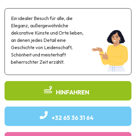
Themen- und Freizeitpark
Wissenschaftsparks
Ein idealer Besuch für alle, die
Unterhaltungs-& Aqua-Parks
Eleganz, außergewöhnliche
Automobil- & Eisenbahnerbe
dekorative Künste und Orte lieben,
an denen jedes Detail eine
Industrie- & Technikerbe
Geschichte von Leidenschaft,
Regionalprodukte
Schönheit und meisterhaft
beherrschter Zeit erzählt.
Gedächtnistourismus
UNESCO erbe
HINFAHREN
+32 65 36 31 64