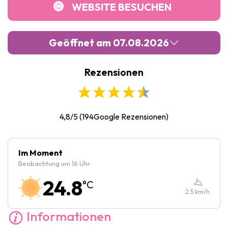
WEBSITE BESUCHEN
Geöffnet am 07.08.2026
Rezensionen
Montag :
15:00
-
18:00
Dienstag :
15:00
-
18:00
Mittwoch :
15:00
-
18:00
4,8/5
(
194
Google Rezensionen)
Donnerstag :
15:00
-
18:00
Freitag :
15:00
-
18:00
Im Moment
Beobachtung um 16 Uhr
Samstag :
15:00
-
18:00
24.8
°C
Sonntag :
15:00
-
18:00
2.5
km/h
Informationen