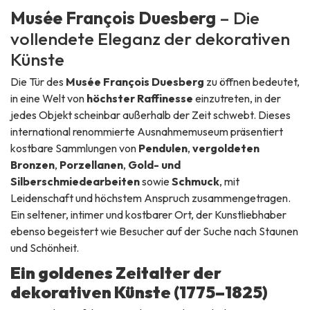
Musée François Duesberg
– Die
vollendete Eleganz der dekorativen
Künste
Die Tür des
Musée François Duesberg
zu öffnen bedeutet,
in eine Welt von
höchster Raffinesse
einzutreten, in der
jedes Objekt scheinbar außerhalb der Zeit schwebt. Dieses
international renommierte Ausnahme­museum präsentiert
kostbare Sammlungen von
Pendulen
,
vergoldeten
Bronzen
,
Porzellanen
,
Gold- und
Silberschmiedearbeiten
sowie
Schmuck
, mit
Leidenschaft und höchstem Anspruch zusammengetragen.
Ein seltener, intimer und kostbarer Ort, der Kunstliebhaber
ebenso begeistert wie Besucher auf der Suche nach Staunen
und Schönheit.
Ein goldenes Zeitalter der
dekorativen Künste (1775–1825)