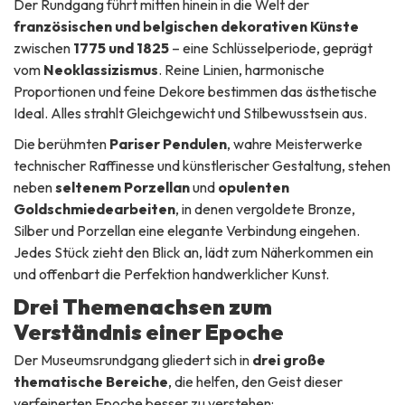
Der Rundgang führt mitten hinein in die Welt der
französischen und belgischen dekorativen Künste
zwischen
1775 und 1825
– eine Schlüsselperiode, geprägt
vom
Neoklassizismus
. Reine Linien, harmonische
Proportionen und feine Dekore bestimmen das ästhetische
Ideal. Alles strahlt Gleichgewicht und Stilbewusstsein aus.
Die berühmten
Pariser Pendulen
, wahre Meisterwerke
technischer Raffinesse und künstlerischer Gestaltung, stehen
neben
seltenem Porzellan
und
opulenten
Goldschmiedearbeiten
, in denen vergoldete Bronze,
Silber und Porzellan eine elegante Verbindung eingehen.
Jedes Stück zieht den Blick an, lädt zum Näherkommen ein
und offenbart die Perfektion handwerklicher Kunst.
Drei Themenachsen zum
Verständnis einer Epoche
Der Museumsrundgang gliedert sich in
drei große
thematische Bereiche
, die helfen, den Geist dieser
verfeinerten Epoche besser zu verstehen: