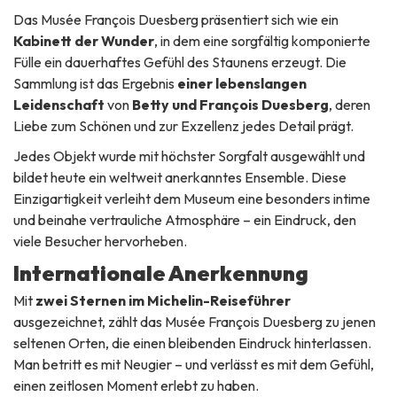
Das Musée François Duesberg präsentiert sich wie ein
Kabinett der Wunder
, in dem eine sorgfältig komponierte
Fülle ein dauerhaftes Gefühl des Staunens erzeugt. Die
Sammlung ist das Ergebnis
einer lebenslangen
Leidenschaft
von
Betty und François Duesberg
, deren
Liebe zum Schönen und zur Exzellenz jedes Detail prägt.
Jedes Objekt wurde mit höchster Sorgfalt ausgewählt und
bildet heute ein weltweit anerkanntes Ensemble. Diese
Einzigartigkeit verleiht dem Museum eine besonders intime
und beinahe vertrauliche Atmosphäre – ein Eindruck, den
viele Besucher hervorheben.
Internationale Anerkennung
Mit
zwei Sternen im Michelin-Reiseführer
ausgezeichnet, zählt das Musée François Duesberg zu jenen
seltenen Orten, die einen bleibenden Eindruck hinterlassen.
Man betritt es mit Neugier – und verlässt es mit dem Gefühl,
einen zeitlosen Moment erlebt zu haben.