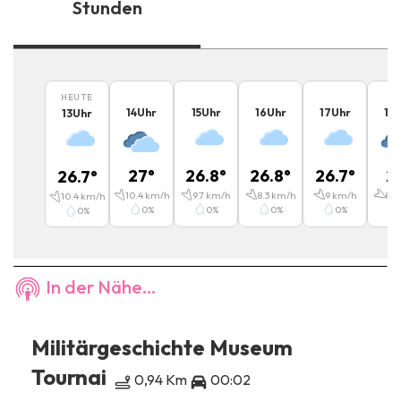
Stunden
HEUTE
14
Uhr
15
Uhr
16
Uhr
17
Uhr
18
13
Uhr
27
°
26.8
°
26.8
°
26.7
°
2
26.7
°
10.4
km/h
9.7
km/h
8.3
km/h
9
km/h
8.6
10.4
km/h
0
%
0
%
0
%
0
%
0
%
In der Nähe...
Militärgeschichte Museum
Tournai
0,94 Km
00:02