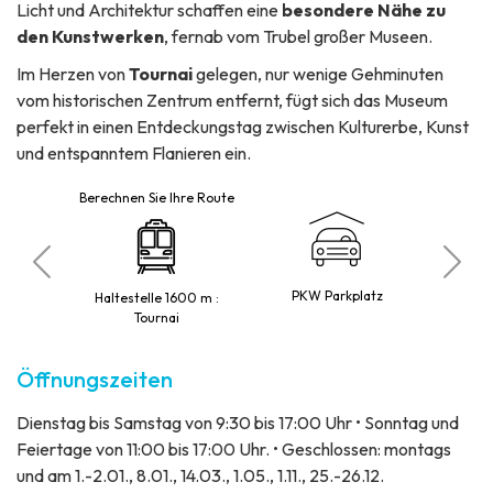
Licht und Architektur schaffen eine
besondere Nähe zu
den Kunstwerken
, fernab vom Trubel großer Museen.
Im Herzen von
Tournai
gelegen, nur wenige Gehminuten
vom historischen Zentrum entfernt, fügt sich das Museum
perfekt in einen Entdeckungstag zwischen Kulturerbe, Kunst
und entspanntem Flanieren ein.
Berechnen Sie Ihre Route
mit
Pe
kter
PKW Parkplatz
ein
Haltestelle 1600 m :
t
Tournai
Öffnungszeiten
Dienstag bis Samstag von 9:30 bis 17:00 Uhr • Sonntag und
Feiertage von 11:00 bis 17:00 Uhr. • Geschlossen: montags
und am 1.-2.01., 8.01., 14.03., 1.05., 1.11., 25.-26.12.