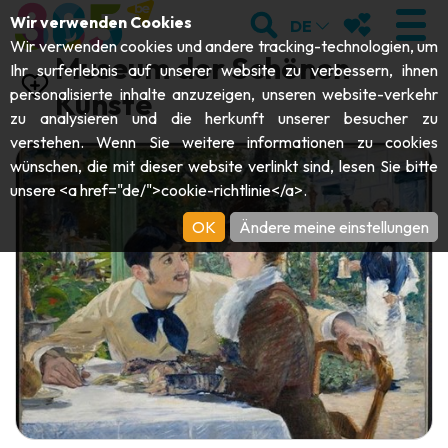
;
SUCHEN
MEINE FAVOR
Wir verwenden Cookies
DE
Wir verwenden cookies und andere tracking-technologien, um
Museum der Schönen
Ihr surferlebnis auf unserer website zu verbessern, ihnen
personalisierte inhalte anzuzeigen, unseren website-verkehr
Künste
zu analysieren und die herkunft unserer besucher zu
BESUCHEN
verstehen. Wenn Sie weitere informationen zu cookies
wünschen, die mit dieser website verlinkt sind, lesen Sie bitte
Abteien & Religiöse Monumente
ENTDECKEN
unsere <a href="de/">cookie-richtlinie</a>.
Archäologie
OK
Ändere meine einstellungen
Höhlen
SICH BEWEGEN
Kunst
Garten, Parks & Naturstätten
Touristen-& Kreuzfahrt-Schiffe
VERANSTALTUNGEN
Handwerk & Know-how
Aquarien, Tierparks & Zoos
Draisinen & Touristenzüge
DIE BESTEN AKTIVITÄTEN FÜR
Schlösser, Zitadellen & Belfriede
Kajaks
DIESEN SOMMER
Folklore & Lokale Geschichte
Abenteuerparks
GUIDE DOWNLOADEN
Geschichte