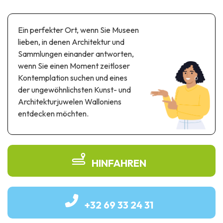
Themen- und Freizeitpark
Wissenschaftsparks
Ein perfekter Ort, wenn Sie Museen
Unterhaltungs-& Aqua-Parks
lieben, in denen Architektur und
Automobil- & Eisenbahnerbe
Sammlungen einander antworten,
wenn Sie einen Moment zeitloser
Industrie- & Technikerbe
Kontemplation suchen und eines
Regionalprodukte
der ungewöhnlichsten Kunst- und
Architekturjuwelen Walloniens
Gedächtnistourismus
entdecken möchten.
UNESCO erbe
HINFAHREN
+32 69 33 24 31