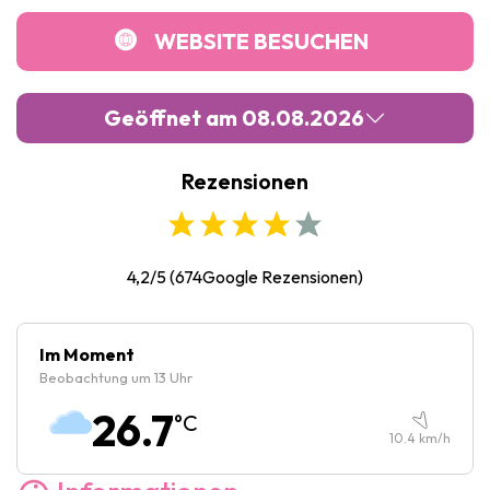
WEBSITE BESUCHEN
Geöffnet am 08.08.2026
Rezensionen
Montag :
Geschlossen
Dienstag :
09:30
-
17:00
Mittwoch :
09:30
-
17:00
4,2/5
(
674
Google Rezensionen)
Donnerstag :
09:30
-
17:00
Freitag :
09:30
-
17:00
Im Moment
Beobachtung um 13 Uhr
Samstag :
09:30
-
17:00
26.7
°C
Sonntag :
11:00
-
17:00
10.4
km/h