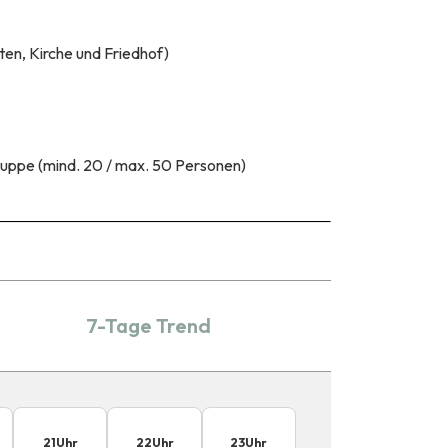
rten, Kirche und Friedhof)
uppe (mind. 20 / max. 50 Personen)
7-Tage Trend
21
Uhr
22
Uhr
23
Uhr