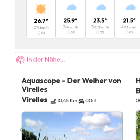
25.9
°
23.5
°
21.5
°
26.7
°
4
km/h
2.5
km/h
1.1
km/h
5
km/h
0
%
0
%
0
%
0
%
In der Nähe...
Aquascope - Der Weiher von
H
Virelles
B
Virelles
10,45 Km
00:11
0