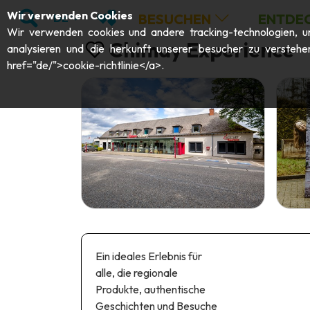
;
SUCHEN
MEINE FAVORITEN
Wir verwenden Cookies
BESUCHEN
ENTDE
DE
Wir verwenden cookies und andere tracking-technologien, um 
Chimay Experience
analysieren und die herkunft unserer besucher zu verstehe
href="de/">cookie-richtlinie</a>.
Ein ideales Erlebnis für
alle, die regionale
Produkte, authentische
Geschichten und Besuche