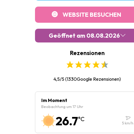
WEBSITE BESUCHEN
Geöffnet am 08.08.2026
Rezensionen
Montag :
Geschlossen
Dienstag :
10:00
-
19:00
Mittwoch :
10:00
-
19:00
4,5/5
(
1330
Google Rezensionen)
Donnerstag :
10:00
-
19:00
Freitag :
Geschlossen
Im Moment
Beobachtung um 17 Uhr
Samstag :
10:00
-
19:00
26.7
°C
Sonntag :
10:00
-
19:00
5
km/h