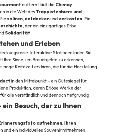
courmont
entfernt lädt die
Chimay
on in die Welt des
Trappistenbiers und -
 Sie
spüren
,
entdecken
und
verkosten
. Ein
Geschichte
, der ein einzigartiges Erbe
nd
Solidarität
.
stehen und Erleben
tdeckungsreise. Interaktive Stationen laden Sie
t Ihre Sinne, um Brauobjekte zu erkennen,
lange Reifezeit erklären, die für die Herstellung
oduct
in den Mittelpunkt – ein Gütesiegel für
dene Produktion, deren Erlöse Werke der
für alle verständlich und dennoch tiefgründig.
– ein Besuch, der zu Ihnen
 Erinnerungsfoto aufnehmen
,
Ihren
en und ein individuelles Souvenir mitnehmen.