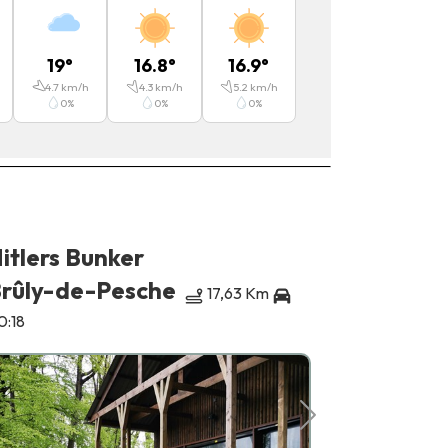
19
°
16.8
°
16.9
°
4.7
km/h
4.3
km/h
5.2
km/h
0
%
0
%
0
%
itlers Bunker
Fagnes-
rûly-de-Pesche
Mariemb
17,63 Km
0:18