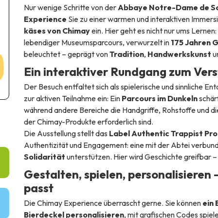
Nur wenige Schritte von der
Abbaye Notre-Dame de S
Experience
Sie zu einer warmen und interaktiven Immersi
käses von Chimay
ein. Hier geht es nicht nur ums Lernen:
lebendiger Museumsparcours, verwurzelt in
175 Jahren 
beleuchtet – geprägt von
Tradition
,
Handwerkskunst
u
Ein interaktiver Rundgang zum Ver
Der Besuch entfaltet sich als spielerische und sinnliche En
zur aktiven Teilnahme ein: Ein
Parcours im Dunkeln
schärf
während andere Bereiche die Handgriffe, Rohstoffe und die 
der Chimay-Produkte erforderlich sind.
Die Ausstellung stellt das
Label Authentic Trappist Pr
Authentizität und Engagement: eine mit der Abtei verbun
Solidarität
unterstützen. Hier wird Geschichte greifbar – 
Gestalten, spielen, personalisieren 
passt
Die Chimay Experience überrascht gerne. Sie können
ein
Bierdeckel personalisieren
, mit grafischen Codes spiel