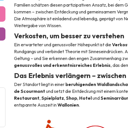
Familien schätzen diesen partizipativen Ansatz, bei dem G
kommen – zwischen Entdeckung und gemeinsamem Vergn
Die Atmosphäre ist einladend und lebendig, geprägt von Ne
Weitergabe von Wissen.
Verkosten, um besser zu verstehen
Ein erwarteter und genussvoller Höhepunkt ist die
Verkos
Rundgangs und verbindet Theorie mit Sinneseindrücken. A
Geltung – und Sie erkennen den engen Zusammenhang zwi
genussvolles und erkenntnisreiches Erlebnis
, das de
Das Erlebnis verlängern – zwischen
Der Standort liegt in einer
beruhigenden Waldlandscha
de Scourmont
und setzt die Entdeckung mit einem kont
Restaurant
,
Spielplatz
,
Shop
,
Hotel
und
Seminarräu
entspannte Auszeit in
Wallonien
.