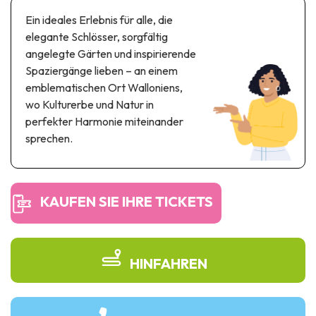
Themen- und Freizeitpark
Ein ideales Erlebnis für alle, die
Wissenschaftsparks
elegante Schlösser, sorgfältig
Unterhaltungs-& Aqua-Parks
angelegte Gärten und inspirierende
Automobil- & Eisenbahnerbe
Spaziergänge lieben – an einem
emblematischen Ort Walloniens,
Industrie- & Technikerbe
wo Kulturerbe und Natur in
perfekter Harmonie miteinander
Regionalprodukte
sprechen.
Gedächtnistourismus
UNESCO erbe
KAUFEN SIE IHRE TICKETS
HINFAHREN