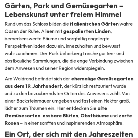
Gärten, Park und Gemüsegarten –
Lebenskunst unter freiem Himmel
Rund um das Schloss bilden die
italienischen Gärten
wahre
Oasen der Ruhe. Alleen mit
gespalier­ten Linden
,
bemerkenswerte Bäume und sorgfältig angelegte
Perspektiven laden dazu ein, innezuhalten und bewusst
wahrzunehmen. Der Park beherbergt reiche garten- und
obstbauliche Sammlungen, die die enge Verbindung zwischen
dem Anwesen und seiner Region widerspiegeln.
Am Waldrand befindet sich der
ehemalige Gemüsegarten
aus dem 19. Jahrhundert
, der kürzlich restauriert wurde
und zu den bezauberndsten Orten des Anwesens zählt. Von
einer Backsteinmauer umgeben und fast einen Hektar groß,
lädt er zum Träumen ein. Hier entdecken Sie
alte
Gemüsesorten
,
essbare Blüten
,
Obstbäume
und
zarte
Rosen
– in einer sanften und inspirierenden Atmosphäre.
Ein Ort, der sich mit den Jahreszeiten