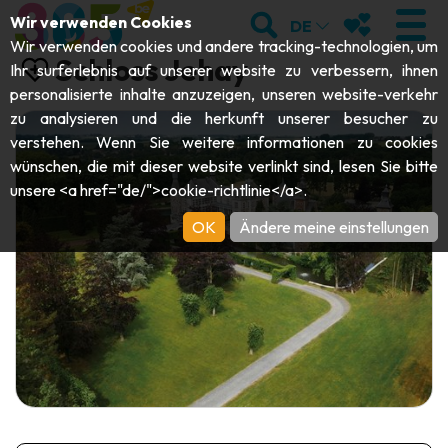
;
SUCHEN
MEINE FAVOR
Wir verwenden Cookies
DE
Wir verwenden cookies und andere tracking-technologien, um
Schloss Jehay
Ihr surferlebnis auf unserer website zu verbessern, ihnen
personalisierte inhalte anzuzeigen, unseren website-verkehr
zu analysieren und die herkunft unserer besucher zu
BESUCHEN
verstehen. Wenn Sie weitere informationen zu cookies
wünschen, die mit dieser website verlinkt sind, lesen Sie bitte
Abteien & Religiöse Monumente
ENTDECKEN
unsere <a href="de/">cookie-richtlinie</a>.
Archäologie
OK
Ändere meine einstellungen
Höhlen
SICH BEWEGEN
Kunst
Garten, Parks & Naturstätten
Touristen-& Kreuzfahrt-Schiffe
VERANSTALTUNGEN
Handwerk & Know-how
Aquarien, Tierparks & Zoos
Draisinen & Touristenzüge
DIE BESTEN AKTIVITÄTEN FÜR
Schlösser, Zitadellen & Belfriede
Kajaks
DIESEN SOMMER
Folklore & Lokale Geschichte
Abenteuerparks
GUIDE DOWNLOADEN
Geschichte