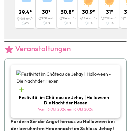
30
°
30.8
°
30.9
°
31
°
30
29.4
°
9.3
km/h
9.4
km/h
8.4
km/h
7.9
km/h
10.2
9.8
km/h
0
%
0
%
0
%
0
%
0
%
Veranstaltungen
Festivität im Château de Jehay | Halloween -
Die Nacht der Hexen
Vom
16 Okt 2026
am
16 Okt 2026
Fordern Sie die Angst heraus zu Halloween bei
der berühmten Hexennacht im Schloss Jehay !