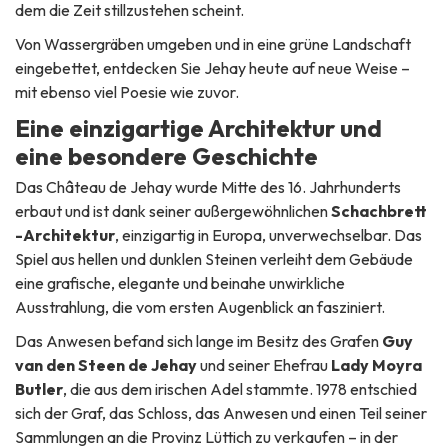
dem die Zeit stillzustehen scheint.
Von Wassergräben umgeben und in eine grüne Landschaft
eingebettet, entdecken Sie Jehay heute auf neue Weise –
mit ebenso viel Poesie wie zuvor.
Eine einzigartige Architektur und
eine besondere Geschichte
Das Château de Jehay wurde Mitte des 16. Jahrhunderts
erbaut und ist dank seiner außergewöhnlichen
Schachbrett
-Architektur
, einzigartig in Europa, unverwechselbar. Das
Spiel aus hellen und dunklen Steinen verleiht dem Gebäude
eine grafische, elegante und beinahe unwirkliche
Ausstrahlung, die vom ersten Augenblick an fasziniert.
Das Anwesen befand sich lange im Besitz des Grafen
Guy
van den Steen de Jehay
und seiner Ehefrau
Lady Moyra
Butler
, die aus dem irischen Adel stammte. 1978 entschied
sich der Graf, das Schloss, das Anwesen und einen Teil seiner
Sammlungen an die Provinz Lüttich zu verkaufen – in der