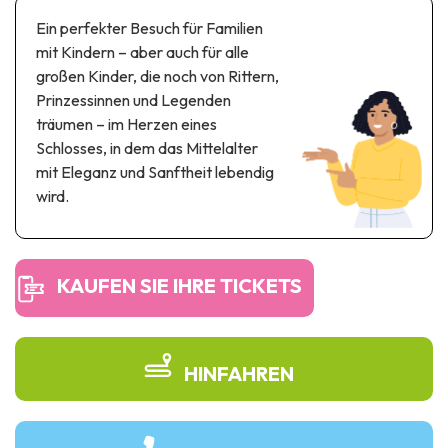
Themen- und Freizeitpark
Ein perfekter Besuch für Familien
Wissenschaftsparks
mit Kindern – aber auch für alle
Unterhaltungs-& Aqua-Parks
großen Kinder, die noch von Rittern,
Automobil- & Eisenbahnerbe
Prinzessinnen und Legenden
träumen – im Herzen eines
Industrie- & Technikerbe
Schlosses, in dem das Mittelalter
mit Eleganz und Sanftheit lebendig
Regionalprodukte
wird.
Gedächtnistourismus
UNESCO erbe
KAUFEN SIE IHRE TICKETS
HINFAHREN