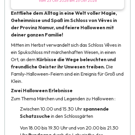
Vom
23 Okt 2026
am
25 Okt 2026
Entfliehe dem Alltag in eine Welt voller Magie,
Geheimnisse und Spaß im Schloss von Vêves in
der Provinz Namur, und feiere Halloween mit
deiner ganzen Familie!
Mitten im Herbst verwandelt sich das Schloss Vêves in
ein Spukschloss mit märchenhaften Wesen, in einen
Ort, an dem
Kürbisse die Wege beleuchten und
freundliche Geister ihr Unwesen treiben.
Die
Family-Halloween-Feiern sind ein Ereignis für Groß und
Klein.
Zwei Halloween Erlebnisse
Zum Thema Märchen und Legenden zu Halloween :
Zwischen 10.00 und 15.30 Uhr
spannende
Schatzsuche
in den Schlossgärten
Von 18.00 bis 19.30 Uhr und von 20.00 bis 21.30
Uhr
Rundgang
durch die Labyrinthe des