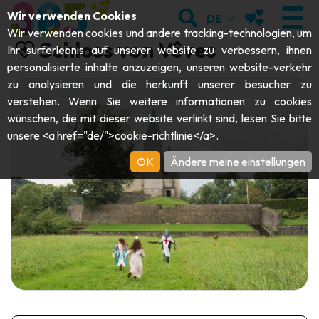
;
SUCHEN
MEINE FAVOR
Wir verwenden Cookies
DE
Wir verwenden cookies und andere tracking-technologien, um
Schloss von Vêves
Ihr surferlebnis auf unserer website zu verbessern, ihnen
personalisierte inhalte anzuzeigen, unseren website-verkehr
zu analysieren und die herkunft unserer besucher zu
BESUCHEN
verstehen. Wenn Sie weitere informationen zu cookies
wünschen, die mit dieser website verlinkt sind, lesen Sie bitte
Abteien & Religiöse Monumente
ENTDECKEN
unsere <a href="de/">cookie-richtlinie</a>.
Archäologie
OK
Ändere meine einstellungen
Höhlen
SICH BEWEGEN
Kunst
Garten, Parks & Naturstätten
Touristen-& Kreuzfahrt-Schiffe
VERANSTALTUNGEN
Handwerk & Know-how
Aquarien, Tierparks & Zoos
Draisinen & Touristenzüge
DIE BESTEN AKTIVITÄTEN FÜR
Schlösser, Zitadellen & Belfriede
Kajaks
DIESEN SOMMER
Folklore & Lokale Geschichte
Abenteuerparks
GUIDE DOWNLOADEN
Geschichte