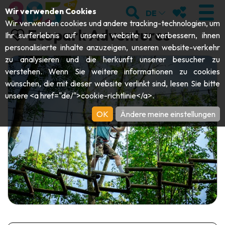
;
SUCHEN
MEINE FAVOR
Wir verwenden Cookies
DE
Wir verwenden cookies und andere tracking-technologien, um
Ecopark Adventures
Ihr surferlebnis auf unserer website zu verbessern, ihnen
personalisierte inhalte anzuzeigen, unseren website-verkehr
zu analysieren und die herkunft unserer besucher zu
BESUCHEN
verstehen. Wenn Sie weitere informationen zu cookies
wünschen, die mit dieser website verlinkt sind, lesen Sie bitte
Abteien & Religiöse Monumente
ENTDECKEN
unsere <a href="de/">cookie-richtlinie</a>.
Archäologie
OK
Ändere meine einstellungen
Höhlen
SICH BEWEGEN
Kunst
Garten, Parks & Naturstätten
Touristen-& Kreuzfahrt-Schiffe
VERANSTALTUNGEN
Handwerk & Know-how
Aquarien, Tierparks & Zoos
Draisinen & Touristenzüge
DIE BESTEN AKTIVITÄTEN FÜR
Schlösser, Zitadellen & Belfriede
Kajaks
DIESEN SOMMER
Folklore & Lokale Geschichte
Abenteuerparks
GUIDE DOWNLOADEN
Geschichte