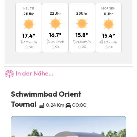
HEUTE
MORGEN
22
Uhr
23
Uhr
21
Uhr
0
Uhr
16.7
°
15.8
°
17.4
°
15.4
°
0.9
km/h
4.5
km/h
1.7
km/h
2.3
km/h
0
%
0
%
0
%
0
%
In der Nähe...
Schwimmbad Orient
Tournai
0,24 Km
00:00