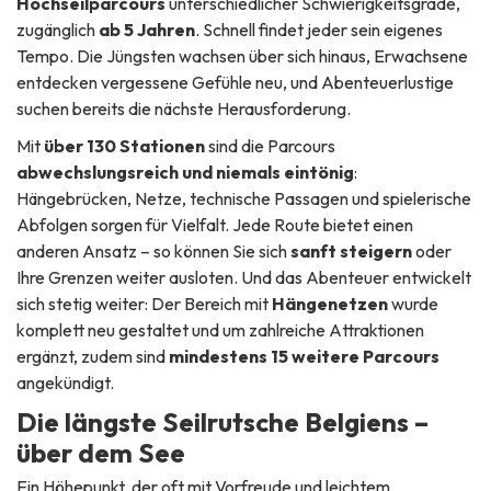
Hochseilparcours
unterschiedlicher Schwierigkeitsgrade,
zugänglich
ab 5 Jahren
. Schnell findet jeder sein eigenes
Tempo. Die Jüngsten wachsen über sich hinaus, Erwachsene
entdecken vergessene Gefühle neu, und Abenteuerlustige
suchen bereits die nächste Herausforderung.
Mit
über 130 Stationen
sind die Parcours
abwechslungsreich und niemals eintönig
:
Hängebrücken, Netze, technische Passagen und spielerische
Abfolgen sorgen für Vielfalt. Jede Route bietet einen
anderen Ansatz – so können Sie sich
sanft steigern
oder
Ihre Grenzen weiter ausloten. Und das Abenteuer entwickelt
sich stetig weiter: Der Bereich mit
Hängenetzen
wurde
komplett neu gestaltet und um zahlreiche Attraktionen
ergänzt, zudem sind
mindestens 15 weitere Parcours
angekündigt.
Die längste Seilrutsche Belgiens –
über dem See
Ein Höhepunkt, der oft mit Vorfreude und leichtem