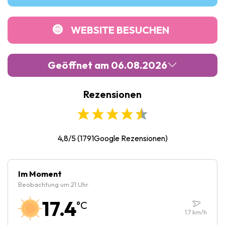
WEBSITE BESUCHEN
Geöffnet am 06.08.2026
Rezensionen
Montag :
09:30
-
19:30
Dienstag :
09:30
-
19:30
Mittwoch :
09:30
-
19:30
4,8/5
(
1791
Google Rezensionen)
Donnerstag :
09:30
-
19:30
Freitag :
09:30
-
19:30
Im Moment
Beobachtung um 21 Uhr
Samstag :
09:30
-
19:30
17.4
°C
Sonntag :
09:30
-
19:30
1.7
km/h