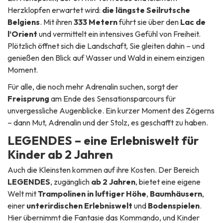
Herzklopfen erwartet wird:
die längste Seilrutsche
Belgiens
. Mit ihren
333 Metern
führt sie über den
Lac de
l’Orient
und vermittelt ein intensives Gefühl von Freiheit.
Plötzlich öffnet sich die Landschaft, Sie gleiten dahin – und
genießen den Blick auf Wasser und Wald in einem einzigen
Moment.
Für alle, die noch mehr Adrenalin suchen, sorgt der
Freisprung
am Ende des Sensationsparcours für
unvergessliche Augenblicke. Ein kurzer Moment des Zögerns
– dann Mut, Adrenalin und der Stolz, es geschafft zu haben.
LEGENDES – eine Erlebniswelt für
Kinder ab 2 Jahren
Auch die Kleinsten kommen auf ihre Kosten. Der Bereich
LEGENDES
, zugänglich
ab 2 Jahren
, bietet eine eigene
Welt mit
Trampolinen in luftiger Höhe
,
Baumhäusern
,
einer
unterirdischen Erlebniswelt
und
Bodenspielen
.
Hier übernimmt die Fantasie das Kommando, und Kinder