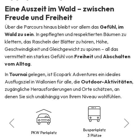
Eine Auszeit im Wald – zwischen
Freude und Freiheit
Über die Parcours hinaus bleibt vor allem das
Gefühl, im
Wald zu sein
. In gepflegten und respektierten Bäumen zu
klettern, das Rascheln der Blätter zu hören, Höhe,
Geschwindigkeit und Gleichgewicht zu spüren – all das
vermittelt ein starkes Gefühl von
Freiheit
und
Abschalten
vom Alltag
.
In
Tournai
gelegen, ist Ecopark Adventures ein ideales
Ausflugsziel in Wallonien für alle, die
Outdoor-Aktivitäten
,
zugängliche Herausforderungen und Orte schätzen, an
denen Sie sich unabhängig von Ihrem Niveau wohlfühlen.
Busparkplatz
o
PKW Parkplatz
3 Plätze