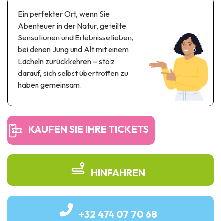
Themen- und Freizeitpark
Ein perfekter Ort, wenn Sie
Wissenschaftsparks
Abenteuer in der Natur, geteilte
Unterhaltungs-& Aqua-Parks
Sensationen und Erlebnisse lieben,
Automobil- & Eisenbahnerbe
bei denen Jung und Alt mit einem
Lächeln zurückkehren – stolz
Industrie- & Technikerbe
darauf, sich selbst übertroffen zu
haben gemeinsam.
Regionalprodukte
Gedächtnistourismus
KAUFEN SIE IHRE TICKETS
UNESCO erbe
HINFAHREN
+32 474 07 70 68