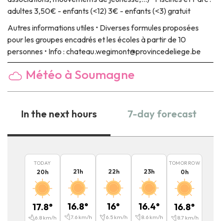
adultes 3,50€ - enfants (<12) 3€ - enfants (<3) gratuit
Autres informations utiles
• Diverses formules proposées
pour les groupes encadrés et les écoles à partir de 10
personnes • Info : chateau.wegimont@provincedeliege.be
Météo à Soumagne
In the next hours
7-day forecast
TODAY
TOMORROW
21
h
22
h
23
h
20
h
0
h
16.8
°
16
°
16.4
°
17.8
°
16.8
°
7.6
km/h
6.5
km/h
8.6
km/h
6.8
km/h
8.7
km/h