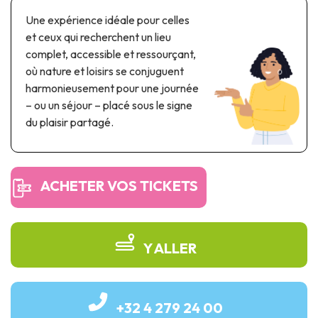
Parcs à thème & parcs d’attractions
Une expérience idéale pour celles
Parcs scientifiques
et ceux qui recherchent un lieu
Parcs récréatifs, nautiques & aquatiques
complet, accessible et ressourçant,
Patrimoine automobile & ferroviaire
où nature et loisirs se conjuguent
harmonieusement pour une journée
Patrimoine industriel & ouvrage d'art
– ou un séjour – placé sous le signe
du plaisir partagé.
Produits de terroir
Tourisme de mémoire
ACHETER VOS TICKETS
UNESCO
Y ALLER
+32 4 279 24 00