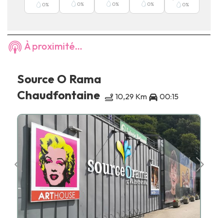
0
%
0
%
0
%
0
%
0
%
À proximité...
Source O Rama
Chaudfontaine
10,29 Km
00:15