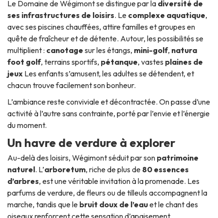
Le Domaine de Wégimont se distingue par la
diversité de
ses infrastructures de loisirs
. Le
complexe aquatique
,
avec ses piscines chauffées, attire familles et groupes en
quête de fraîcheur et de détente. Autour, les possibilités se
multiplient :
canotage
sur les étangs,
mini-golf
,
natura
foot golf
, terrains sportifs,
pétanque
, vastes
plaines de
jeux
Les enfants s’amusent, les adultes se détendent, et
chacun trouve facilement son bonheur.
L’ambiance reste conviviale et décontractée. On passe d’une
activité à l’autre sans contrainte, porté par l’envie et l’énergie
du moment.
Un havre de verdure à explorer
Au-delà des loisirs, Wégimont séduit par son
patrimoine
naturel
. L’
arboretum
, riche de plus de
80 essences
d’arbres
, est une véritable invitation à la promenade. Les
parfums de verdure, de fleurs ou de tilleuls accompagnent la
marche, tandis que le
bruit doux de l’eau
et le chant des
oiseaux renforcent cette sensation d’apaisement.