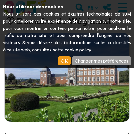
Aller au contenu principal;
RECHERCHER
MES FAVORIS
Nous utilisons des cookies
FR
Nous utilisons des cookies et d'autres technologies de suivi
Domaine de Wégimont
pour améliorer votre expérience de navigation sur notre site,
pour vous montrer un contenu personnalisé, pour analyser le
trafic de notre site et pour comprendre l'origine de nos
VISITER
visiteurs. Si vous désirez plus d’informations sur les cookies liés
à ce site web, consultez notre
cookie policy
.
Abbayes & monuments religieux
EXPLORER
OK
Changer mes préférences
Archéologie
Grottes
BOUGER
Art
Jardins, parcs & sites naturels
Bateaux touristiques & croisières
ÉVÉNEMENTS
Artisanat & savoir-faire
Parcs animaliers, zoologiques & aquariums
Draisines & trains touristiques
LE TOP DES ACTIVITÉS POUR CET
Châteaux, citadelles & beffrois
Kayaks
ÉTÉ
Folklore & histoire locale
Parcs aventure
TÉLÉCHARGER LE GUIDE
Histoire