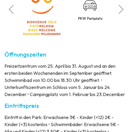
Bu
ubt
PKW Parkplatz
Öffnungszeiten
Freizeitzentrum vom 25. April bis 31. August und an den
ersten beiden Wochenenden im September geöffnet.
Schwimmbad von 10.00 bis 18.30 Uhr geöffnet. •
Unterkunftszentrum im Schloss vom 5. Januar bis 24.
December • Campingplatz vom 1. Februar bis 23.December
Eintrittspreis
Eintritt in den Park: Erwachsene 3€ - Kinder (<12) 2€ -
Kinder (<3) kostenlos • Schwimmbäder: Erwachsene 5€ -
65+ und Kinder (<12) 3,50€ - Kinder (<3) kostenlos •