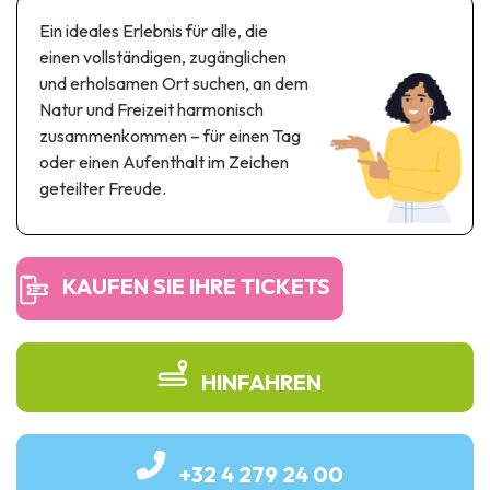
Themen- und Freizeitpark
Ein ideales Erlebnis für alle, die
Wissenschaftsparks
einen vollständigen, zugänglichen
Unterhaltungs-& Aqua-Parks
und erholsamen Ort suchen, an dem
Automobil- & Eisenbahnerbe
Natur und Freizeit harmonisch
zusammenkommen – für einen Tag
Industrie- & Technikerbe
oder einen Aufenthalt im Zeichen
geteilter Freude.
Regionalprodukte
Gedächtnistourismus
KAUFEN SIE IHRE TICKETS
UNESCO erbe
HINFAHREN
+32 4 279 24 00