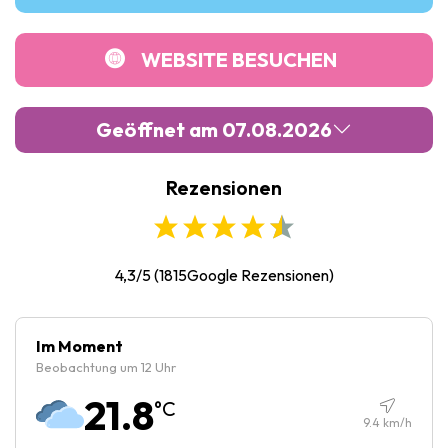
WEBSITE BESUCHEN
Geöffnet am 07.08.2026
Rezensionen
Montag :
10:00
-
19:00
Dienstag :
09:00
-
20:00
Mittwoch :
10:00
-
19:00
4,3/5
(
1815
Google Rezensionen)
Donnerstag :
10:00
-
19:00
Freitag :
10:00
-
19:00
Im Moment
Beobachtung um 12 Uhr
Samstag :
10:00
-
19:00
21.8
°C
Sonntag :
10:00
-
19:00
9.4
km/h