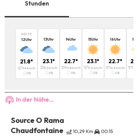
Stunden
HEUTE
13
Uhr
14
Uhr
15
Uhr
16
Uhr
17
12
Uhr
23.1
°
22.7
°
23.1
°
22.7
°
22
21.8
°
4.3
km/h
10.8
km/h
11.2
km/h
14.8
km/h
10.8
9.4
km/h
0
%
0
%
0
%
0
%
0
%
In der Nähe...
Source O Rama
Chaudfontaine
10,29 Km
00:15