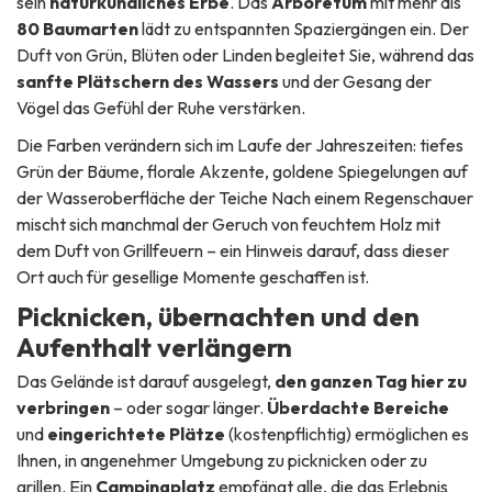
sein
naturkundliches Erbe
. Das
Arboretum
mit mehr als
80 Baumarten
lädt zu entspannten Spaziergängen ein. Der
Duft von Grün, Blüten oder Linden begleitet Sie, während das
sanfte Plätschern des Wassers
und der Gesang der
Vögel das Gefühl der Ruhe verstärken.
Die Farben verändern sich im Laufe der Jahreszeiten: tiefes
Grün der Bäume, florale Akzente, goldene Spiegelungen auf
der Wasseroberfläche der Teiche Nach einem Regenschauer
mischt sich manchmal der Geruch von feuchtem Holz mit
dem Duft von Grillfeuern – ein Hinweis darauf, dass dieser
Ort auch für gesellige Momente geschaffen ist.
Picknicken, übernachten und den
Aufenthalt verlängern
Das Gelände ist darauf ausgelegt,
den ganzen Tag hier zu
verbringen
– oder sogar länger.
Überdachte Bereiche
und
eingerichtete Plätze
(kostenpflichtig) ermöglichen es
Ihnen, in angenehmer Umgebung zu picknicken oder zu
grillen. Ein
Campingplatz
empfängt alle, die das Erlebnis