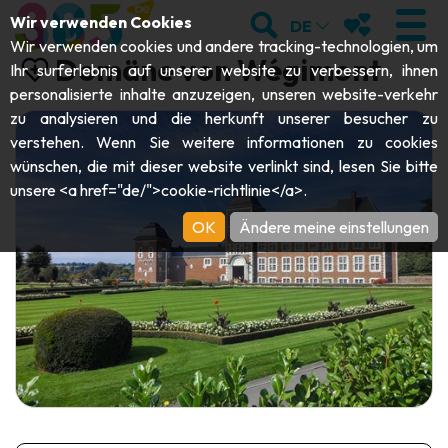
;
SUCHEN
MEINE FAVOR
Wir verwenden Cookies
DE
Wir verwenden cookies und andere tracking-technologien, um
Domäne von Wégimont
Ihr surferlebnis auf unserer website zu verbessern, ihnen
personalisierte inhalte anzuzeigen, unseren website-verkehr
zu analysieren und die herkunft unserer besucher zu
BESUCHEN
verstehen. Wenn Sie weitere informationen zu cookies
wünschen, die mit dieser website verlinkt sind, lesen Sie bitte
Abteien & Religiöse Monumente
ENTDECKEN
unsere <a href="de/">cookie-richtlinie</a>.
Archäologie
OK
Ändere meine einstellungen
Höhlen
SICH BEWEGEN
Kunst
Garten, Parks & Naturstätten
Touristen-& Kreuzfahrt-Schiffe
VERANSTALTUNGEN
Handwerk & Know-how
Aquarien, Tierparks & Zoos
Draisinen & Touristenzüge
DIE BESTEN AKTIVITÄTEN FÜR
Schlösser, Zitadellen & Belfriede
Kajaks
DIESEN SOMMER
Folklore & Lokale Geschichte
Abenteuerparks
GUIDE DOWNLOADEN
Geschichte