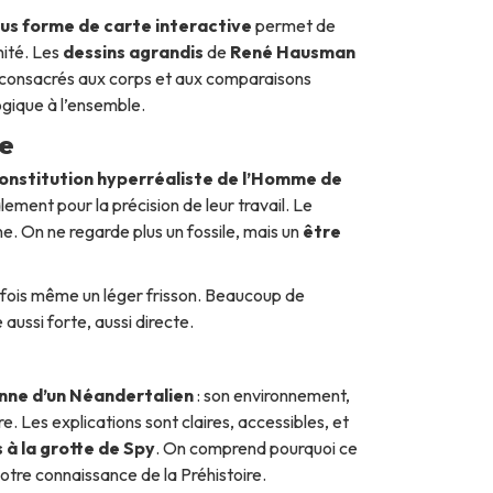
ous forme de carte interactive
permet de
nité. Les
dessins agrandis
de
René Hausman
 consacrés aux corps et aux comparaisons
gique à l’ensemble.
le
onstitution hyperréaliste de l’Homme de
lement pour la précision de leur travail. Le
cine. On ne regarde plus un fossile, mais un
être
rfois même un léger frisson. Beaucoup de
 aussi forte, aussi directe.
enne d’un Néandertalien
: son environnement,
e. Les explications sont claires, accessibles, et
 à la grotte de Spy
. On comprend pourquoi ce
notre connaissance de la Préhistoire.