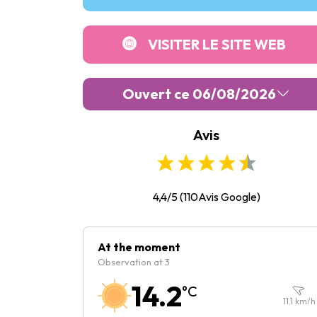
VISITER LE SITE WEB
Ouvert ce 06/08/2026
Avis
Lundi :
Fermé
Mardi :
Fermé
Mercredi :
Fermé
4,4/5
(
110
Avis Google)
Jeudi :
Fermé
Vendredi :
Fermé
At the moment
Observation at 3
Samedi :
Fermé
14.2
°C
Dimanche :
Fermé
11.1
km/h