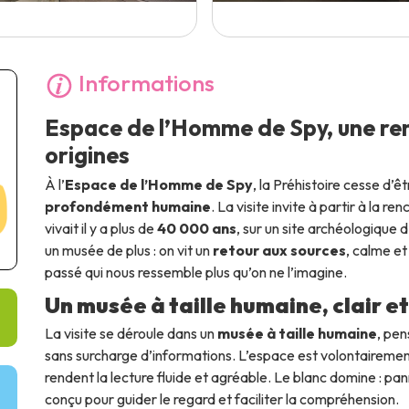
Informations
Espace de l’Homme de Spy, une ren
origines
À l’
Espace de l’Homme de Spy
, la Préhistoire cesse d’ê
profondément humaine
. La visite invite à partir à la ren
vivait il y a plus de
40 000 ans
, sur un site archéologique 
un musée de plus : on vit un
retour aux sources
, calme e
passé qui nous ressemble plus qu’on ne l’imagine.
Un musée à taille humaine, clair e
La visite se déroule dans un
musée à taille humaine
, pen
sans surcharge d’informations. L’espace est volontaireme
rendent la lecture fluide et agréable. Le blanc domine : pa
conçu pour guider le regard et faciliter la compréhension.