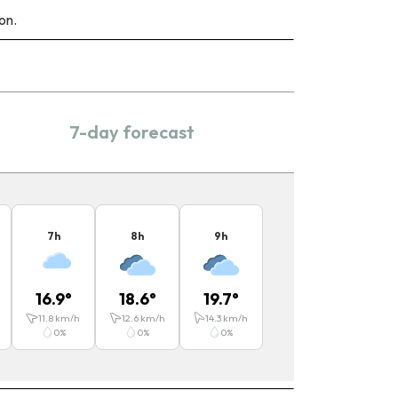
on.
7-day forecast
7
h
8
h
9
h
16.9
°
18.6
°
19.7
°
11.8
km/h
12.6
km/h
14.3
km/h
0
%
0
%
0
%