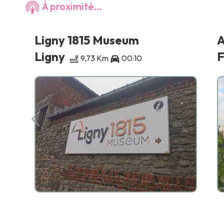
À proximité...
Ligny 1815 Museum
A
Ligny
F
9,73 Km
00:10