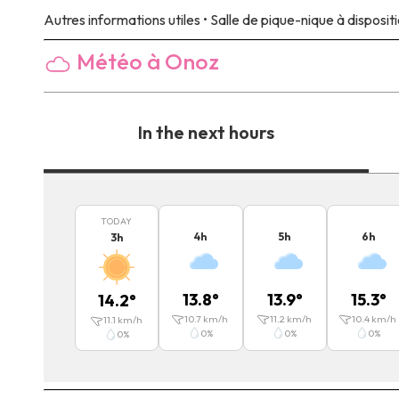
Autres informations utiles
• Salle de pique-nique à dispositi
Météo à Onoz
In the next hours
TODAY
4
h
5
h
6
h
3
h
13.8
°
13.9
°
15.3
°
14.2
°
10.7
km/h
11.2
km/h
10.4
km/h
11.1
km/h
0
%
0
%
0
%
0
%