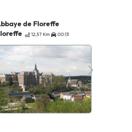
bbaye de Floreffe
ReGare s
loreffe
Fosses-l
12,57 Km
00:13