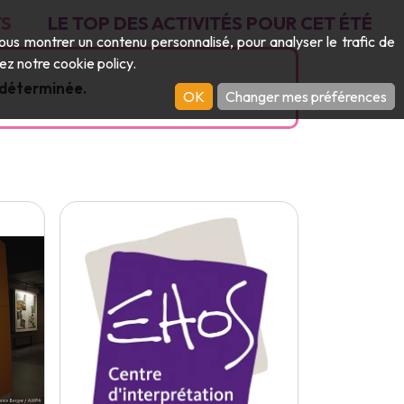
S
LE TOP DES ACTIVITÉS POUR CET ÉTÉ
vous montrer un contenu personnalisé, pour analyser le trafic de
ltez notre
cookie policy
.
ndéterminée.
OK
Changer mes préférences