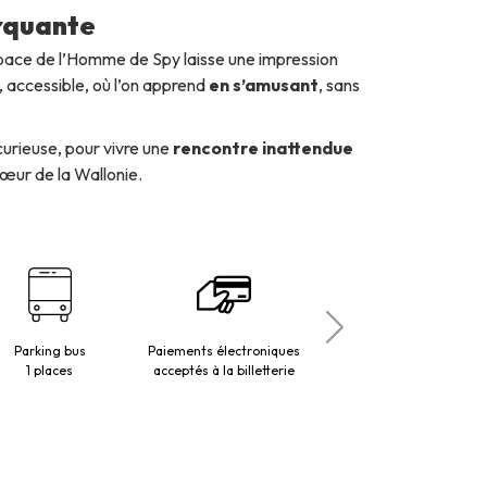
rquante
space de l’Homme de Spy laisse une impression
t, accessible, où l’on apprend
en s’amusant
, sans
curieuse, pour vivre une
rencontre inattendue
cœur de la Wallonie.
Parking bus
Paiements électroniques
Personnes à mobilité
1 places
acceptés à la billetterie
réduite