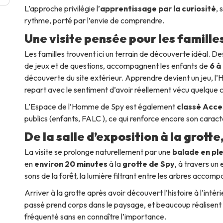
L’approche privilégie l’
apprentissage par la curiosité
, 
rythme, porté par l’envie de comprendre.
Une visite pensée pour les famille
Les familles trouvent ici un terrain de découverte idéal. D
de jeux et de questions, accompagnent les enfants de
6 à
découverte du site extérieur. Apprendre devient un jeu, l’
repart avec le sentiment d’avoir réellement vécu quelque 
L’Espace de l’Homme de Spy est également
classé Acce
publics (enfants, FALC ), ce qui renforce encore son caractèr
De la salle d’exposition à la grotte
La visite se prolonge naturellement par une
balade en pl
en
environ 20 minutes
à la
grotte de Spy
, à travers un
sons de la forêt, la lumière filtrant entre les arbres accomp
Arriver à la grotte après avoir découvert l’histoire à l’intér
passé prend corps dans le paysage, et beaucoup réalisent a
fréquenté sans en connaître l’importance.