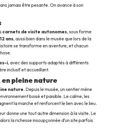
sans jamais être pesante. On avance à son
s
es
carnets de visite autonomes
, sous forme
 12 ans
, aussi bien dans le musée que lors de la
Histoire se transforme en aventure, et chacun
chose.
ss-i
, avec des supports adaptés à différents
e inclusif et accueillant.
, en pleine nature
eine nature
. Depuis le musée, un sentier mène
 environnement boisé et paisible. Le calme, les
agnent la marche et renforcent le lien avec le lieu.
ieur donne une tout autre dimension à la visite. Le
lors la richesse insoupçonnée d’un site parfois