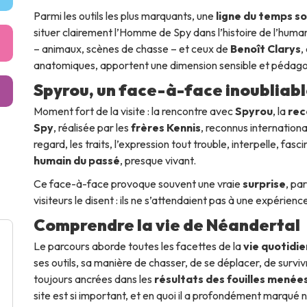
Parmi les outils les plus marquants, une
ligne du temps s
situer clairement l’Homme de Spy dans l’histoire de l’huma
– animaux, scènes de chasse – et ceux de
Benoît Clarys
,
anatomiques, apportent une dimension sensible et pédago
Spyrou, un face-à-face inoubliab
Moment fort de la visite : la rencontre avec
Spyrou
, la
rec
Spy
, réalisée par les
frères Kennis
, reconnus internationa
regard, les traits, l’expression tout trouble, interpelle, fas
humain du passé
, presque vivant.
Ce face-à-face provoque souvent une vraie
surprise
, pa
visiteurs le disent : ils ne s’attendaient pas à une expérience
Comprendre la vie de Néandertal
Le parcours aborde toutes les facettes de la
vie quotidi
ses outils, sa manière de chasser, de se déplacer, de survivr
toujours ancrées dans les
résultats des fouilles menées
site est si important, et en quoi il a profondément marqué 