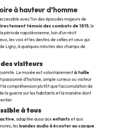
stoire à hauteur d’homme
 accessible avec l’un des épisodes majeurs de
directement témoin des combats de 1815
, le
la période napoléonienne, loin d’un récit
ieux, les voix et les destins de celles et ceux qui
 de Ligny, à quelques minutes des champs de
des visiteurs
proximité. Le musée est volontairement
à taille
it passionné d’histoire, simple curieux ou visiteur
et la compréhension plutôt que l’accumulation de
e la guerre sur les habitants et la manière dont
entier.
ssible à tous
ractive
, adaptée aussi aux
enfants
et aux
onores, les
bandes audio à écouter au casque