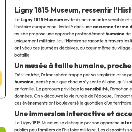
Ligny 1815 Museum, ressentir l’Hi
Le
Ligny 1815 Museum
invite à une rencontre sensible et
l’histoire européenne. Installé dans une
ancienne ferme 
musée propose une approche profondément
humaine
de 
uniquement militaire. Ici, l’Histoire se raconte à travers les l
ont vécu ces journées décisives, au cœur même du village
bataille.
Un musée à taille humaine, proche 
Dès l’entrée, l’atmosphère frappe par sa simplicité et sa 
humaine
, pensé pour que chacun s’y sente à l’aise, qu’il so
en famille. Le parcours privilégie la
sensibilité
, l’émotion 
données. On y découvre la vie rurale de l’époque, l’impact d
ces événements ont bouleversé le quotidien d’un territoire 
Une immersion interactive et acce
Le Ligny 1815 Museum se distingue par son approche
inte
publics peu familiers de l’histoire militaire. Les dispositifs s