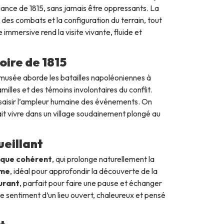
biance de 1815, sans jamais être oppressants. La
es combats et la configuration du terrain, tout
mmersive rend la visite vivante, fluide et
ire de 1815
 musée aborde les batailles napoléoniennes à
milles et des témoins involontaires du conflit.
 saisir l’ampleur humaine des événements. On
ait vivre dans un village soudainement plongé au
ueillant
ique cohérent
, qui prolonge naturellement la
sme
, idéal pour approfondir la découverte de la
urant
, parfait pour faire une pause et échanger
 le sentiment d’un lieu ouvert, chaleureux et pensé