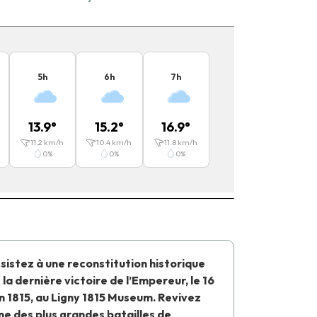
5
h
6
h
7
h
13.9
°
15.2
°
16.9
°
11.2
km/h
10.4
km/h
11.8
km/h
0
%
0
%
0
%
sistez à une reconstitution historique
 la dernière victoire de l’Empereur, le 16
in 1815, au Ligny 1815 Museum. Revivez
une des plus grandes batailles de