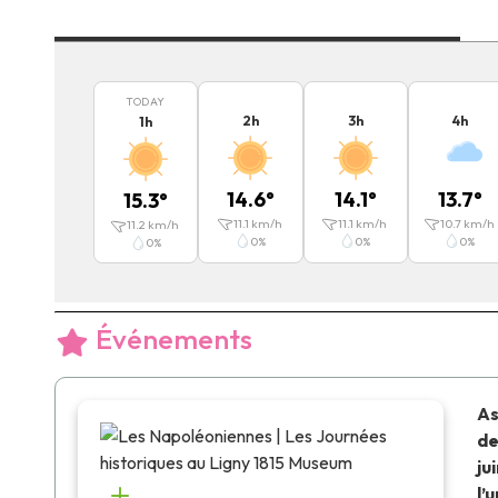
TODAY
2
h
3
h
4
h
1
h
14.6
°
14.1
°
13.7
°
15.3
°
11.1
km/h
11.1
km/h
10.7
km/h
11.2
km/h
0
%
0
%
0
%
0
%
Événements
As
de
ju
l’