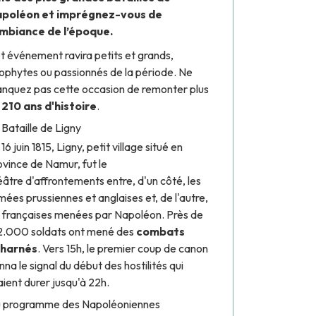
poléon et imprégnez-vous de
ambiance de l’époque.
t événement ravira petits et grands,
ophytes ou passionnés de la période. Ne
nquez pas cette occasion de remonter plus
e
210 ans d'histoire
.
 Bataille de Ligny
16 juin 1815, Ligny, petit village situé en
ovince de Namur, fut le
éâtre d'affrontements entre, d'un côté, les
mées prussiennes et anglaises et, de l'autre,
s françaises menées par Napoléon. Près de
2.000 soldats ont mené des
combats
harnés
. Vers 15h, le premier coup de canon
nna le signal du début des hostilités qui
laient durer jusqu'à 22h.
 programme des Napoléoniennes