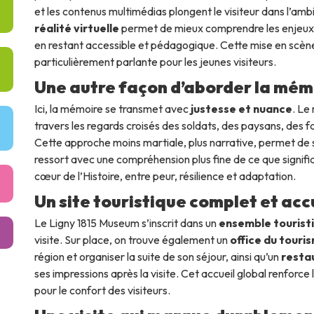
et les contenus multimédias plongent le visiteur dans l’am
réalité virtuelle
permet de mieux comprendre les enjeux d
en restant accessible et pédagogique. Cette mise en scène i
particulièrement parlante pour les jeunes visiteurs.
Une autre façon d’aborder la mémo
Ici, la mémoire se transmet avec
justesse et nuance
. Le
travers les regards croisés des soldats, des paysans, des fa
Cette approche moins martiale, plus narrative, permet de
ressort avec une compréhension plus fine de ce que signifi
cœur de l’Histoire, entre peur, résilience et adaptation.
Un site touristique complet et acc
Le Ligny 1815 Museum s’inscrit dans un
ensemble tourist
visite. Sur place, on trouve également un
office du touri
région et organiser la suite de son séjour, ainsi qu’un
resta
ses impressions après la visite. Cet accueil global renforce
pour le confort des visiteurs.