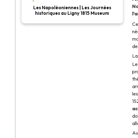
Na
Les Napoléoniennes | Les Journées
historiques au Ligny 1815 Museum
l’
Ce
né
ma
d
La
Le 
pr
th
ar
le
15
ac
do
al
Au