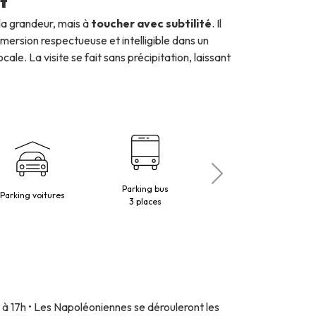
t
la grandeur, mais à
toucher avec subtilité
. Il
mersion respectueuse et intelligible dans un
le. La visite se fait sans précipitation, laissant
Parking bus
Paiements électroniques
Parking voitures
3 places
acceptés à la billetterie
 à 17h • Les Napoléoniennes se dérouleront les