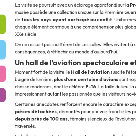
La visite se poursuit avec un éclairage approfondi sur la
Pr
musée possède une collection unique sur la Première Guer
de
tous les pays ayant participé au conflit
. Uniformes
chaque élément contribue à une compréhension plus globale
XXe siècle.
On ne ressort pas indifférent de ces salles. Elles invitent 
conséquences, à réfléchir au monde d’aujourd’hui.
Un hall de l’aviation spectaculaire 
Moment fort de la visite, le
Hall de l’aviation
suscite l’é
baigné de lumière,
plus d’une centaine d’avions
sont exp
chasse modernes, dont le célèbre
F-16
. La taille du lieu,
impressionnent autant les passionnés que les visiteurs novi
Certaines anecdotes renforcent encore le caractère excepti
pièces détachées
, démontés pour pouvoir franchir les p
depuis près de 100 ans
, témoins silencieux de l’évolution
traversés.