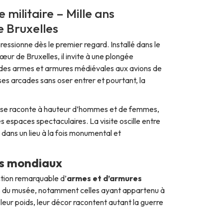
 militaire – Mille ans
e Bruxelles
essionne dès le premier regard. Installé dans le
cœur de Bruxelles, il invite à une plongée
 des armes et armures médiévales aux avions de
s arcades sans oser entrer et pourtant, la
 Elle se raconte à hauteur d’hommes et de femmes,
s espaces spectaculaires. La visite oscille entre
, dans un lieu à la fois monumental et
ts mondiaux
ction remarquable d’
armes et d’armures
rs du musée, notamment celles ayant appartenu à
, leur poids, leur décor racontent autant la guerre