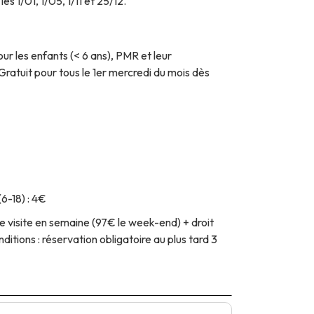
s 1/01, 1/05, 1/11 et 25/12.
our les enfants (< 6 ans), PMR et leur
atuit pour tous le 1er mercredi du mois dès
(6-18) : 4€
 visite en semaine (97€ le week-end) + droit
itions : réservation obligatoire au plus tard 3