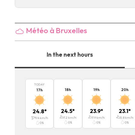
Météo à Bruxelles
In the next hours
TODAY
18
h
19
h
20
h
17
h
24.5
°
23.9
°
23.1
°
24.8
°
7.2
km/h
7.9
km/h
5.8
km/h
9.4
km/h
0
%
0
%
0
%
0
%