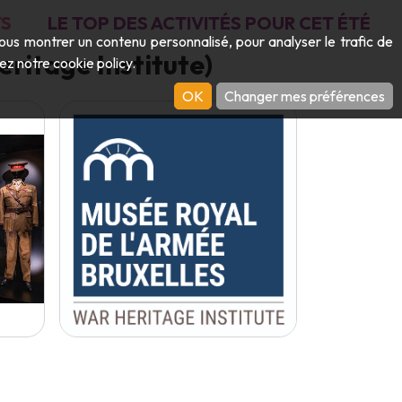
S
LE TOP DES ACTIVITÉS POUR CET ÉTÉ
vous montrer un contenu personnalisé, pour analyser le trafic de
eritage Institute)
ltez notre
cookie policy
.
OK
Changer mes préférences