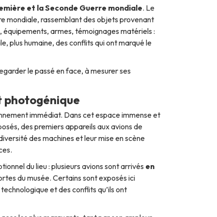
emière et la Seconde Guerre mondiale
. Le
re mondiale, rassemblant des objets provenant
, équipements, armes, témoignages matériels :
, plus humaine, des conflits qui ont marqué le
à regarder le passé en face, à mesurer ses
et photogénique
tonnement immédiat. Dans cet espace immense et
osés, des premiers appareils aux avions de
 la diversité des machines et leur mise en scène
ces.
onnel du lieu : plusieurs avions sont arrivés
en
ortes du musée. Certains sont exposés ici
 technologique et des conflits qu’ils ont