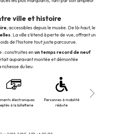
spaces les plus marquants, tant par son ampleur
e ville et histoire
ire
, accessibles depuis le musée. De là-haut, le
elles
. La ville s’étend à perte de vue, offrant un
oids de l’histoire tout juste parcourue.
 : construites en
un temps record de neuf
i était auparavant montée et démontée
 richesse du lieu.
ements électroniques
Personnes à mobilité
1,5 Merode
eptés à la billetterie
réduite