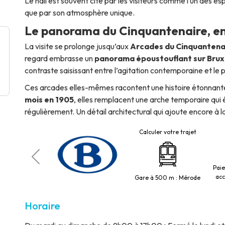
Le hall est souvent cité par les visiteurs comme l’un des e
que par son atmosphère unique.
Le panorama du Cinquantenaire, entr
La visite se prolonge jusqu’aux
Arcades du Cinquantena
regard embrasse un
panorama époustouflant sur Brux
contraste saisissant entre l’agitation contemporaine et le p
Ces arcades elles-mêmes racontent une histoire étonnante
mois en 1905
, elles remplacent une arche temporaire qu
régulièrement. Un détail architectural qui ajoute encore à la
Calculer votre trajet
Pai
5 Merode
acc
Gare à 500 m : Mérode
Horaire