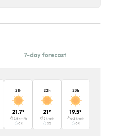
7-day forecast
21
h
22
h
23
h
21.7
°
21
°
19.5
°
5.8
km/h
5
km/h
6.2
km/h
0
%
0
%
0
%