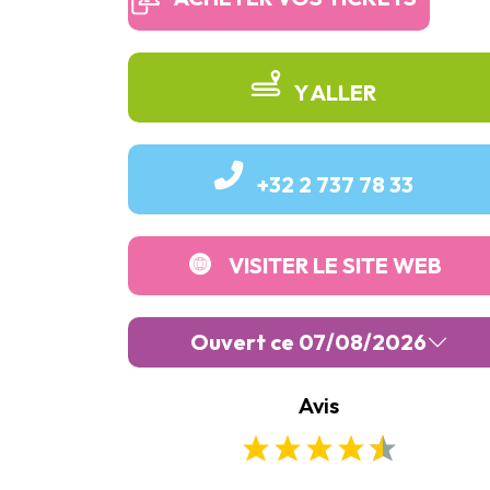
Y ALLER
+32 2 737 78 33
VISITER LE SITE WEB
Ouvert ce 07/08/2026
Avis
Lundi :
Fermé
Mardi :
09:00
-
17:00
Mercredi :
09:00
-
17:00