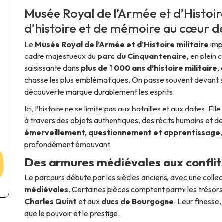
Musée Royal de l’Armée et d’Histoire
d’histoire et de mémoire au cœur d
Le
Musée Royal de l’Armée et d’Histoire militaire
impr
cadre majestueux du
parc du Cinquantenaire
, en plein 
saisissante dans
plus de 1 000 ans d’histoire militaire
,
chasse les plus emblématiques. On passe souvent devant se
découverte marque durablement les esprits.
Ici, l’histoire ne se limite pas aux batailles et aux dates.
à travers des objets authentiques, des récits humains et de
émerveillement, questionnement et apprentissage
profondément émouvant.
Des armures médiévales aux confli
Le parcours débute par les siècles anciens, avec une colle
médiévales
. Certaines pièces comptent parmi les tréso
Charles Quint
et aux
ducs de Bourgogne
. Leur finesse
que le pouvoir et le prestige.