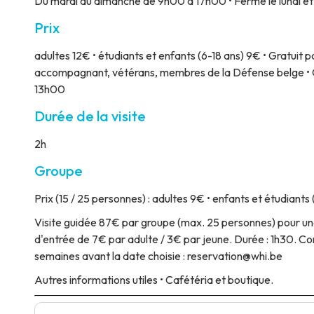
Du mardi au dimanche de 9h00 à 17h00 • Fermé le lundi et le
Prix
adultes 12€ • étudiants et enfants (6-18 ans) 9€ • Gratuit p
accompagnant, vétérans, membres de la Défense belge • Gr
13h00
Durée de la visite
2h
Groupe
Prix
(15 / 25 personnes) : adultes 9€ • enfants et étudiants 
Visite guidée
87€ par groupe (max. 25 personnes) pour une
d'entrée de 7€ par adulte / 3€ par jeune. Durée : 1h30. Cond
semaines avant la date choisie : reservation@whi.be
Autres informations utiles
• Cafétéria et boutique.