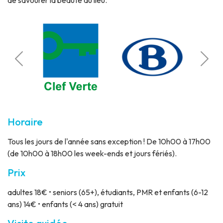
Calcul
de
Gar
Bruxe
Horaire
Tous les jours de l'année sans exception ! De 10h00 à 17h00
(de 10h00 à 18h00 les week-ends et jours fériés).
Prix
adultes 18€ • seniors (65+), étudiants, PMR et enfants (6-12
ans) 14€ • enfants (< 4 ans) gratuit