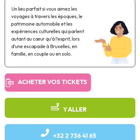
Parcs à thème & parcs d’attractions
Un lieu parfait si vous aimez les
Parcs scientifiques
voyages à travers les époques, le
Parcs récréatifs, nautiques & aquatiques
patrimoine automobile et les
Patrimoine automobile & ferroviaire
expériences culturelles qui parlent
autant au cœur qu’à l’esprit, lors
Patrimoine industriel & ouvrage d'art
d’une escapade à Bruxelles, en
famille, en couple ou en solo.
Produits de terroir
Tourisme de mémoire
ACHETER VOS TICKETS
UNESCO
Y ALLER
+32 2 736 41 65