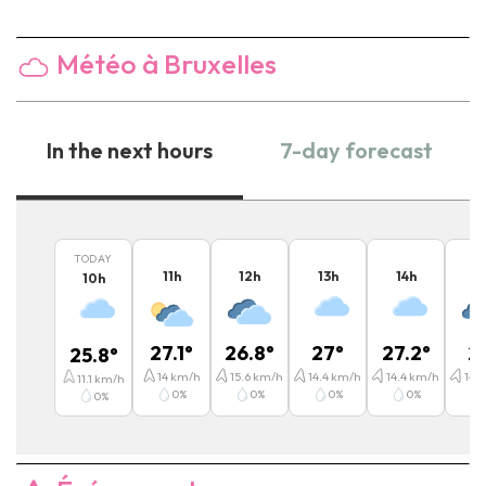
Météo à Bruxelles
In the next hours
7-day forecast
TODAY
11
h
12
h
13
h
14
h
15
10
h
27.1
°
26.8
°
27
°
27.2
°
2
25.8
°
14
km/h
15.6
km/h
14.4
km/h
14.4
km/h
14.4
11.1
km/h
0
%
0
%
0
%
0
%
0
%