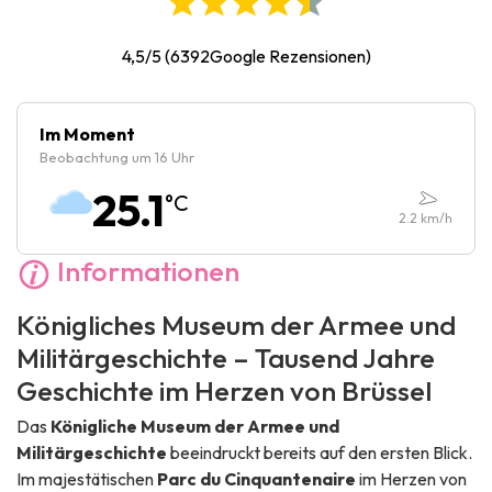
Dienstag :
09:00
-
17:00
Mittwoch :
09:00
-
17:00
4,5/5
(
6392
Google Rezensionen)
Donnerstag :
09:00
-
17:00
Freitag :
09:00
-
17:00
Im Moment
Beobachtung um 16 Uhr
Samstag :
09:00
-
17:00
25.1
°C
Sonntag :
09:00
-
17:00
2.2
km/h
Informationen
Königliches Museum der Armee und
Militärgeschichte – Tausend Jahre
Geschichte im Herzen von Brüssel
Das
Königliche Museum der Armee und
Militärgeschichte
beeindruckt bereits auf den ersten Blick.
Im majestätischen
Parc du Cinquantenaire
im Herzen von