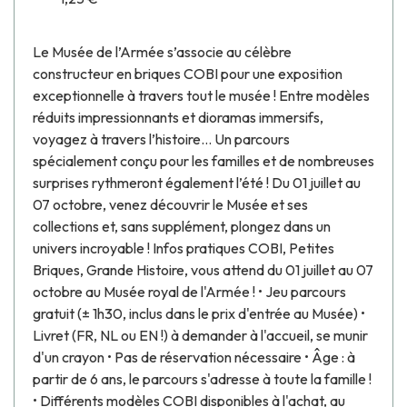
Le Musée de l’Armée s’associe au célèbre
constructeur en briques COBI pour une exposition
exceptionnelle à travers tout le musée ! Entre modèles
réduits impressionnants et dioramas immersifs,
voyagez à travers l’histoire… Un parcours
spécialement conçu pour les familles et de nombreuses
surprises rythmeront également l’été ! Du 01 juillet au
07 octobre, venez découvrir le Musée et ses
collections et, sans supplément, plongez dans un
univers incroyable ! Infos pratiques COBI, Petites
Briques, Grande Histoire, vous attend du 01 juillet au 07
octobre au Musée royal de l'Armée ! • Jeu parcours
gratuit (± 1h30, inclus dans le prix d'entrée au Musée) •
Livret (FR, NL ou EN !) à demander à l'accueil, se munir
d'un crayon • Pas de réservation nécessaire • Âge : à
partir de 6 ans, le parcours s'adresse à toute la famille !
• Différents modèles COBI disponibles à l'achat, au