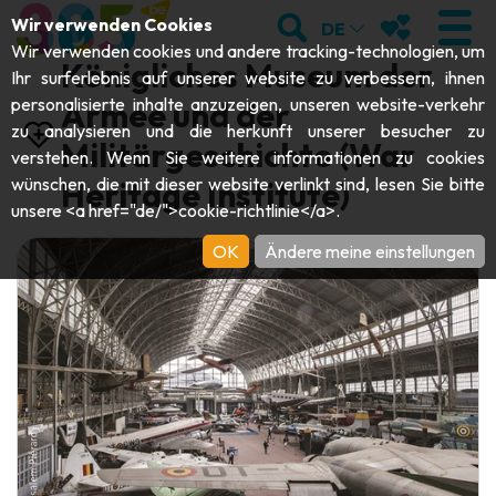
;
SUCHEN
MEINE FAVOR
Wir verwenden Cookies
DE
Wir verwenden cookies und andere tracking-technologien, um
Königliches Museum der
Ihr surferlebnis auf unserer website zu verbessern, ihnen
personalisierte inhalte anzuzeigen, unseren website-verkehr
Armee und der
zu analysieren und die herkunft unserer besucher zu
BESUCHEN
Militärgeschichte (War
verstehen. Wenn Sie weitere informationen zu cookies
wünschen, die mit dieser website verlinkt sind, lesen Sie bitte
Heritage Institute)
Abteien & Religiöse Monumente
ENTDECKEN
unsere <a href="de/">cookie-richtlinie</a>.
Archäologie
OK
Ändere meine einstellungen
Höhlen
SICH BEWEGEN
Kunst
Garten, Parks & Naturstätten
Touristen-& Kreuzfahrt-Schiffe
VERANSTALTUNGEN
Handwerk & Know-how
Aquarien, Tierparks & Zoos
Draisinen & Touristenzüge
DIE BESTEN AKTIVITÄTEN FÜR
Schlösser, Zitadellen & Belfriede
Kajaks
DIESEN SOMMER
Folklore & Lokale Geschichte
Abenteuerparks
GUIDE DOWNLOADEN
Geschichte