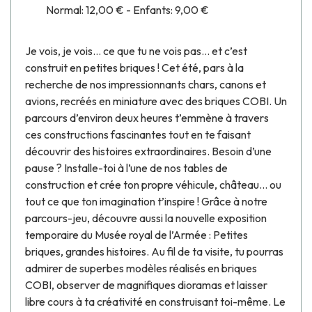
Normal: 12,00 € - Enfants: 9,00 €
Je vois, je vois… ce que tu ne vois pas… et c’est
construit en petites briques ! Cet été, pars à la
recherche de nos impressionnants chars, canons et
avions, recréés en miniature avec des briques COBI. Un
parcours d’environ deux heures t’emmène à travers
ces constructions fascinantes tout en te faisant
découvrir des histoires extraordinaires. Besoin d’une
pause ? Installe-toi à l’une de nos tables de
construction et crée ton propre véhicule, château… ou
tout ce que ton imagination t’inspire ! Grâce à notre
parcours-jeu, découvre aussi la nouvelle exposition
temporaire du Musée royal de l’Armée : Petites
briques, grandes histoires. Au fil de ta visite, tu pourras
admirer de superbes modèles réalisés en briques
COBI, observer de magnifiques dioramas et laisser
libre cours à ta créativité en construisant toi-même. Le