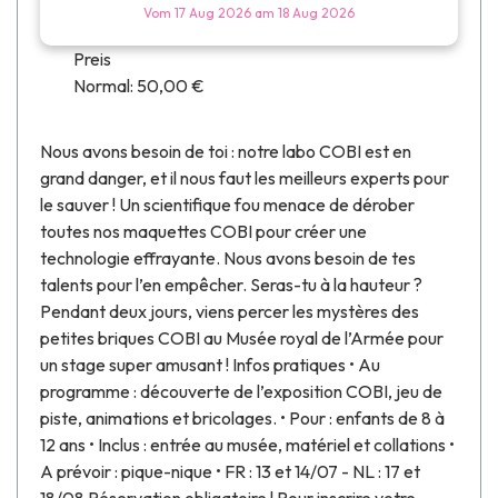
Vom
17 Aug 2026
am
18 Aug 2026
Preis
Normal: 50,00 €
Nous avons besoin de toi : notre labo COBI est en
grand danger, et il nous faut les meilleurs experts pour
le sauver ! Un scientifique fou menace de dérober
toutes nos maquettes COBI pour créer une
technologie effrayante. Nous avons besoin de tes
talents pour l’en empêcher. Seras-tu à la hauteur ?
Pendant deux jours, viens percer les mystères des
petites briques COBI au Musée royal de l’Armée pour
un stage super amusant ! Infos pratiques • Au
programme : découverte de l’exposition COBI, jeu de
piste, animations et bricolages. • Pour : enfants de 8 à
12 ans • Inclus : entrée au musée, matériel et collations •
A prévoir : pique-nique • FR : 13 et 14/07 - NL : 17 et