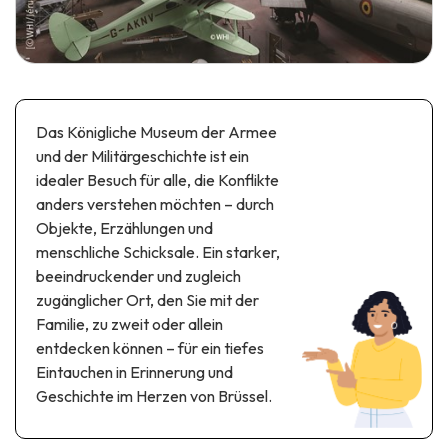
Themen- und Freizeitpark
Wissenschaftsparks
Unterhaltungs-& Aqua-Parks
Automobil- & Eisenbahnerbe
Das Königliche Museum der Armee
Industrie- & Technikerbe
und der Militärgeschichte ist ein
Regionalprodukte
idealer Besuch für alle, die Konflikte
anders verstehen möchten – durch
Gedächtnistourismus
Objekte, Erzählungen und
menschliche Schicksale. Ein starker,
UNESCO erbe
beeindruckender und zugleich
zugänglicher Ort, den Sie mit der
Familie, zu zweit oder allein
entdecken können – für ein tiefes
Eintauchen in Erinnerung und
Geschichte im Herzen von Brüssel.