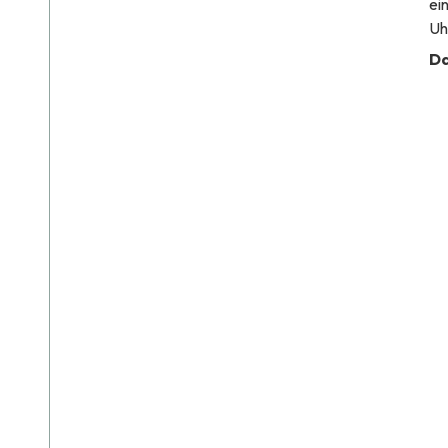
ei
Uh
Da