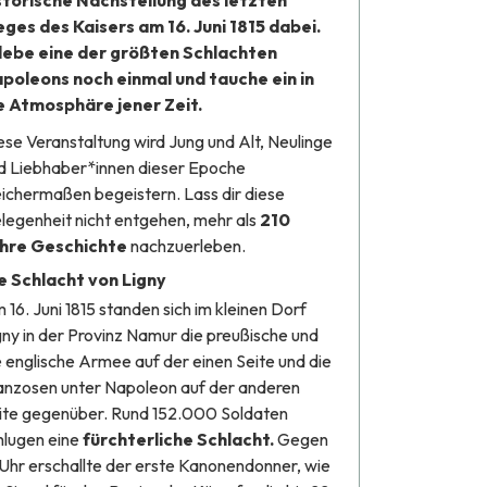
storische Nachstellung des letzten
eges des Kaisers am 16. Juni 1815 dabei.
lebe eine der größten Schlachten
poleons noch einmal und tauche ein in
e Atmosphäre jener Zeit.
ese Veranstaltung wird Jung und Alt, Neulinge
d Liebhaber*innen dieser Epoche
eichermaßen begeistern. Lass dir diese
legenheit nicht entgehen, mehr als
210
hre Geschichte
nachzuerleben.
e Schlacht von Ligny
 16. Juni 1815 standen sich im kleinen Dorf
gny in der Provinz Namur die preußische und
e englische Armee auf der einen Seite und die
anzosen unter Napoleon auf der anderen
ite gegenüber. Rund 152.000 Soldaten
hlugen eine
fürchterliche Schlacht.
Gegen
 Uhr erschallte der erste Kanonendonner, wie