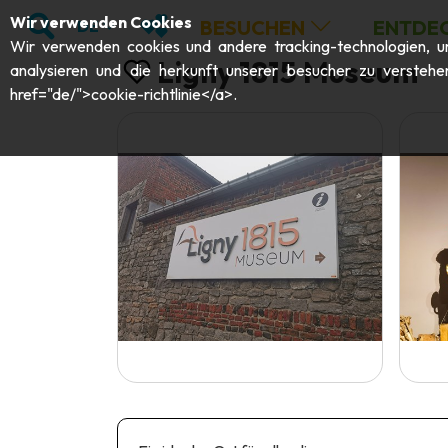
;
SUCHEN
MEINE FAVORITEN
Wir verwenden Cookies
BESUCHEN
ENTDE
DE
Wir verwenden cookies und andere tracking-technologien, um 
Ligny 1815 Museum
analysieren und die herkunft unserer besucher zu verstehe
href="de/">cookie-richtlinie</a>.