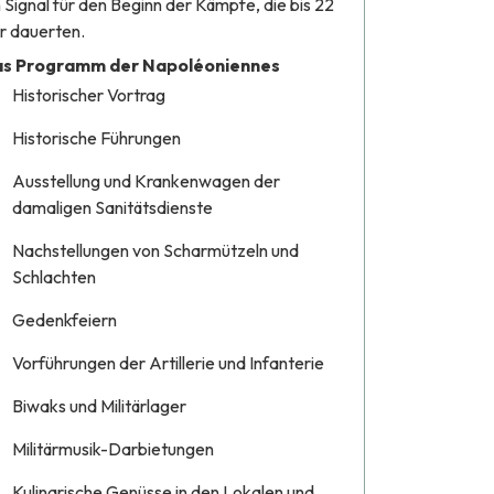
n Signal für den Beginn der Kämpfe, die bis 22
r dauerten.
s Programm der Napoléoniennes
Historischer Vortrag
Historische Führungen
Ausstellung und Krankenwagen der
damaligen Sanitätsdienste
Nachstellungen von Scharmützeln und
Schlachten
Gedenkfeiern
Vorführungen der Artillerie und Infanterie
Biwaks und Militärlager
Militärmusik-Darbietungen
Kulinarische Genüsse in den Lokalen und