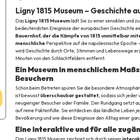
Ligny 1815 Museum – Geschichte a
Das
Ligny 1815 Museum
lädt Sie zu einer sensiblen und 
bedeutendsten Ereignisse der europäischen Geschichte ei
Bauernhof, der die Kämpfe von 1815 unmittelbar mit
menschliche
Perspektive auf die napoleonische Epoche – f
wird Geschichte durch Orte, Stimmen und Lebenswege erzä
Minuten von den Schlachtfeldern entfernt.
Ein Museum in menschlichem Maßst
Besuchern
Schon beim Betreten spüren Sie die besondere Atmosphäre
ist bewusst
überschaubar gestaltet
, sodass sich jeder
neugieriger Besucher oder Familie. Der Rundgang setzt a
auf reine Faktenfülle. Sie entdecken das ländliche Leben j
Bevölkerung und wie diese Ereignisse den Alltag einer ga
Eine interaktive und für alle zugä
Das Ligny 1815 Museum zeichnet sich durch seinen
interak