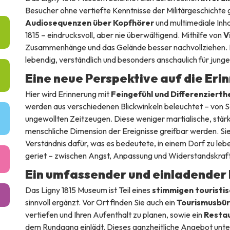
Besucher ohne vertiefte Kenntnisse der Militärgeschichte g
Audiosequenzen über Kopfhörer
und multimediale Inha
1815 – eindrucksvoll, aber nie überwältigend. Mithilfe von
V
Zusammenhänge und das Gelände besser nachvollziehen. 
lebendig, verständlich und besonders anschaulich für jung
Eine neue Perspektive auf die Eri
Hier wird Erinnerung mit
Feingefühl und Differenzierth
werden aus verschiedenen Blickwinkeln beleuchtet – von 
ungewollten Zeitzeugen. Diese weniger martialische, stär
menschliche Dimension der Ereignisse greifbar werden. Si
Verständnis dafür, was es bedeutete, in einem Dorf zu lebe
geriet – zwischen Angst, Anpassung und Widerstandskraft
Ein umfassender und einladender 
Das Ligny 1815 Museum ist Teil eines
stimmigen tourist
sinnvoll ergänzt. Vor Ort finden Sie auch ein
Tourismusbü
vertiefen und Ihren Aufenthalt zu planen, sowie ein
Resta
dem Rundgang einlädt. Dieses ganzheitliche Angebot unter