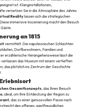
eeignet ist. Klanginstallationen,
lte versetzen Sie in die Atmosphäre des Jahres
irtual Reality
lassen sich die strategischen
Diese immersive Inszenierung macht den Besuch
e Gäste.
nnerung an 1815
eit
vermittelt. Die napoleonischen Schlachten
Soldaten, Dorfbewohnern, Familien und
ker erzählerische Herangehensweise lässt die
e verlassen das Museum mit einem vertieften
n, das plötzlich ins Zentrum der Geschichte
.
Erlebnisort
ischen Gesamtkonzepts
, das Ihren Besuch
ro
, ideal, um Ihre Entdeckung der Region zu
urant
, das zu einer genussvollen Pause nach
streicht den offenen, gastfreundlichen