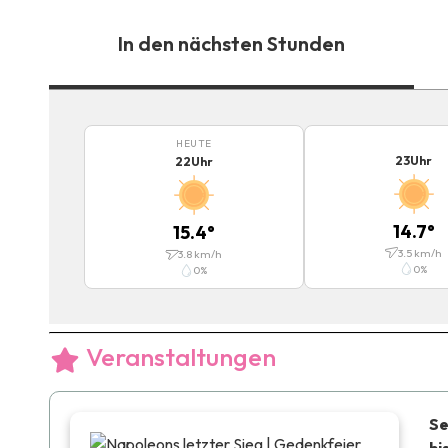
In den nächsten Stunden
HEUTE
23
Uhr
22
Uhr
14.7
°
15.4
°
3.5
km/h
3.8
km/h
0
%
0
%
Veranstaltungen
Se