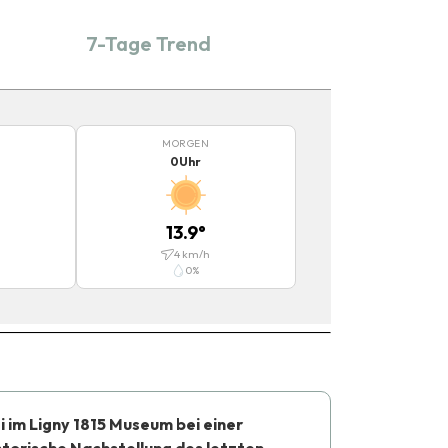
7-Tage Trend
MORGEN
0
Uhr
13.9
°
4
km/h
0
%
i im Ligny 1815 Museum bei einer