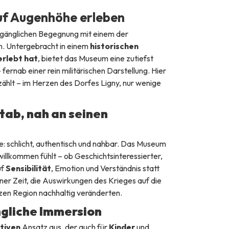
uf Augenhöhe erleben
zugänglichen Begegnung mit einem der
n. Untergebracht in einem
historischen
erlebt hat
, bietet das Museum eine zutiefst
ernab einer rein militärischen Darstellung. Hier
hlt – im Herzen des Dorfes Ligny, nur wenige
ab, nah an seinen
: schlicht, authentisch und nahbar. Das Museum
 willkommen fühlt – ob Geschichtsinteressierter,
uf
Sensibilität
, Emotion und Verständnis statt
ener Zeit, die Auswirkungen des Krieges auf die
nzen Region nachhaltig veränderten.
ngliche Immersion
tiven
Ansatz aus, der auch für
Kinder
und