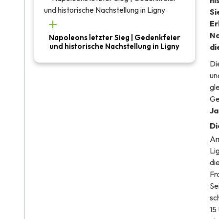
hi
Si
Er
Na
Napoleons letzter Sieg | Gedenkfeier
und historische Nachstellung in Ligny
di
Di
un
gl
Ge
Ja
Di
Am
Li
di
Fr
Se
sc
15