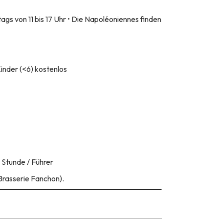
gs von 11 bis 17 Uhr • Die Napoléoniennes finden
inder (<6) kostenlos
 Stunde / Führer
Brasserie Fanchon).