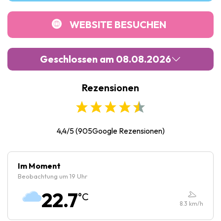
WEBSITE BESUCHEN
Geschlossen am 08.08.2026
Rezensionen
Montag :
09:00
-
18:00
Dienstag :
09:00
-
18:00
Mittwoch :
09:00
-
18:00
4,4/5
(
905
Google Rezensionen)
Donnerstag :
09:00
-
18:00
Freitag :
09:00
-
18:00
Im Moment
Beobachtung um 19 Uhr
Samstag :
Geschlossen
22.7
°C
Sonntag :
14:00
-
19:00
8.3
km/h