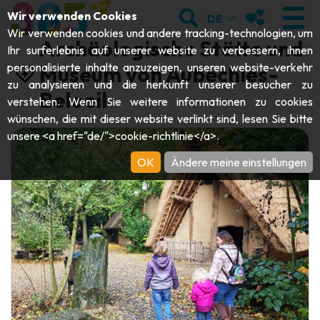
;
SUCHEN
MEINE FAVOR
Wir verwenden Cookies
DE
Wir verwenden cookies und andere tracking-technologien, um
Archäologische Stätte und
Ihr surferlebnis auf unserer website zu verbessern, ihnen
personalisierte inhalte anzuzeigen, unseren website-verkehr
Museum von Aubechies-
zu analysieren und die herkunft unserer besucher zu
BESUCHEN
Beloeil
verstehen. Wenn Sie weitere informationen zu cookies
wünschen, die mit dieser website verlinkt sind, lesen Sie bitte
Abteien & Religiöse Monumente
ENTDECKEN
unsere <a href="de/">cookie-richtlinie</a>.
Archäologie
OK
Ändere meine einstellungen
Höhlen
SICH BEWEGEN
Kunst
Garten, Parks & Naturstätten
Touristen-& Kreuzfahrt-Schiffe
VERANSTALTUNGEN
Handwerk & Know-how
Aquarien, Tierparks & Zoos
Draisinen & Touristenzüge
DIE BESTEN AKTIVITÄTEN FÜR
Schlösser, Zitadellen & Belfriede
Kajaks
DIESEN SOMMER
Folklore & Lokale Geschichte
Abenteuerparks
GUIDE DOWNLOADEN
Geschichte