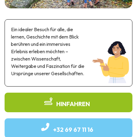
Themen- und Freizeitpark
Wissenschaftsparks
Unterhaltungs-& Aqua-Parks
Automobil- & Eisenbahnerbe
Ein idealer Besuch für alle, die
lernen, Geschichte mit dem Blick
Industrie- & Technikerbe
berühren und ein immersives
Erlebnis erleben möchten –
Regionalprodukte
zwischen Wissenschaft,
Weitergabe und Faszination für die
Gedächtnistourismus
Ursprünge unserer Gesellschaften.
UNESCO erbe
HINFAHREN
+32 69 67 11 16