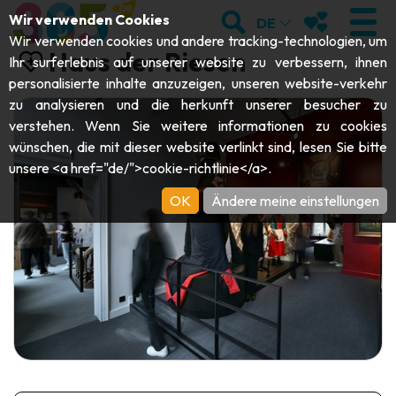
;
SUCHEN
MEINE FAVOR
Wir verwenden Cookies
DE
Wir verwenden cookies und andere tracking-technologien, um
Haus der Riesen
Ihr surferlebnis auf unserer website zu verbessern, ihnen
personalisierte inhalte anzuzeigen, unseren website-verkehr
zu analysieren und die herkunft unserer besucher zu
BESUCHEN
verstehen. Wenn Sie weitere informationen zu cookies
wünschen, die mit dieser website verlinkt sind, lesen Sie bitte
Abteien & Religiöse Monumente
ENTDECKEN
unsere <a href="de/">cookie-richtlinie</a>.
Archäologie
OK
Ändere meine einstellungen
Höhlen
SICH BEWEGEN
Kunst
Garten, Parks & Naturstätten
Touristen-& Kreuzfahrt-Schiffe
VERANSTALTUNGEN
Handwerk & Know-how
Aquarien, Tierparks & Zoos
Draisinen & Touristenzüge
DIE BESTEN AKTIVITÄTEN FÜR
Schlösser, Zitadellen & Belfriede
Kajaks
DIESEN SOMMER
Folklore & Lokale Geschichte
Abenteuerparks
GUIDE DOWNLOADEN
Geschichte