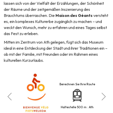
lassen sich von der Vielfalt der Erzählungen, der Schönheit
der Räume und der zeitgemäßen Inszenierung des
Brauchtums überraschen. Die
Maison des Géants
versteht
es, ein komplexes Kulturerbe zugänglich zu machen – und
weckt den Wunsch, mehr zu erfahren und eines Tages selbst
das Fest zu erleben.
Mitten im Zentrum von Ath gelegen, fügt sich das Museum
ideal in eine Entdeckung der Stadt und ihrer Traditionen ein –
ob mit der Familie, mit Freunden oder im Rahmen eines
kulturellen Kurzurlaubs.
Berechnen Sie Ihre Route
Bu
o
Haltestelle 500 m : Ath