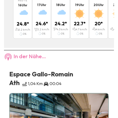
HEUTE
17
Uhr
18
Uhr
19
Uhr
20
Uhr
21
16
Uhr
24.6
°
24.2
°
22.7
°
20
°
1
24.8
°
2.2
km/h
4.3
km/h
4.7
km/h
4
km/h
4.3
2.2
km/h
0
%
0
%
0
%
0
%
0
%
In der Nähe...
Espace Gallo-Romain
Ath
1,04 Km
00:04