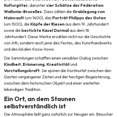
Kulturgüter
, darunter
vier Schätze der Fédération
Wallonie-Bruxelles
. Dazu zählen die
Grablegung von
Mainvault
(um 1400), das
Porträt Philipps des Guten
(um 1500), die
Köpfe der Riesen
aus dem 19. Jahrhundert
sowie die
bestickte Kasel Dormal
aus dem 18.
Jahrhundert. Diese Werke erzählen nicht nur die Geschichte
von Ath, sondern auch jene des Festes, des Kunsthandwerks
und des lokalen Know-hows.
Die Sammlungen schaffen einen sensiblen Dialog zwischen
Kindheit
,
Erinnerung
,
Kreativität
und
Vorstellungskraft
. Sie spüren die Kontinuität zwischen den
Gesten vergangener Zeiten und der heutigen Begeisterung,
zwischen dem historischen Objekt und einer weiterhin
lebendigen Tradition.
Ein Ort, an dem Staunen
selbstverständlich ist
Die Atmosphäre lädt ganz natürlich zur Neugier ein. Besucher