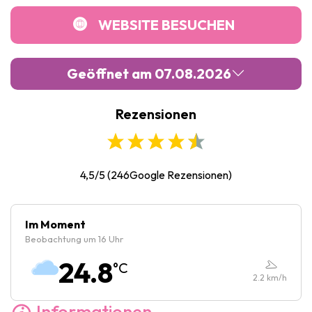
WEBSITE BESUCHEN
Geöffnet am 07.08.2026
Rezensionen
Montag :
Geschlossen
Dienstag :
10:00
-
18:00
Mittwoch :
10:00
-
18:00
4,5/5
(
246
Google Rezensionen)
Donnerstag :
10:00
-
18:00
Freitag :
10:00
-
18:00
Im Moment
Beobachtung um 16 Uhr
Samstag :
14:00
-
18:00
24.8
°C
Sonntag :
14:00
-
18:00
2.2
km/h
Informationen