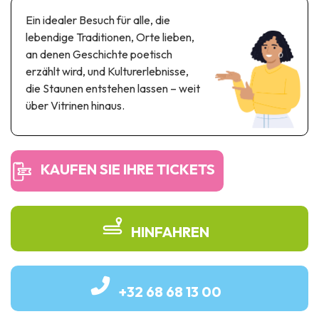
Themen- und Freizeitpark
Ein idealer Besuch für alle, die
Wissenschaftsparks
lebendige Traditionen, Orte lieben,
Unterhaltungs-& Aqua-Parks
an denen Geschichte poetisch
Automobil- & Eisenbahnerbe
erzählt wird, und Kulturerlebnisse,
die Staunen entstehen lassen – weit
Industrie- & Technikerbe
über Vitrinen hinaus.
Regionalprodukte
Gedächtnistourismus
KAUFEN SIE IHRE TICKETS
UNESCO erbe
HINFAHREN
+32 68 68 13 00