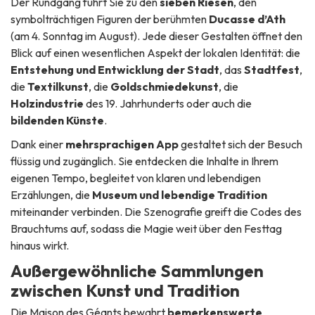
Der Rundgang führt Sie zu den
sieben Riesen
, den
symbolträchtigen Figuren der berühmten
Ducasse d’Ath
(am 4. Sonntag im August). Jede dieser Gestalten öffnet den
Blick auf einen wesentlichen Aspekt der lokalen Identität: die
Entstehung und Entwicklung der Stadt
, das
Stadtfest
,
die
Textilkunst
, die
Goldschmiedekunst
, die
Holzindustrie
des 19. Jahrhunderts oder auch die
bildenden Künste
.
Dank einer
mehrsprachigen App
gestaltet sich der Besuch
flüssig und zugänglich. Sie entdecken die Inhalte in Ihrem
eigenen Tempo, begleitet von klaren und lebendigen
Erzählungen, die
Museum und lebendige Tradition
miteinander verbinden. Die Szenografie greift die Codes des
Brauchtums auf, sodass die Magie weit über den Festtag
hinaus wirkt.
Außergewöhnliche Sammlungen
zwischen Kunst und Tradition
Die Maison des Géants bewahrt
bemerkenswerte