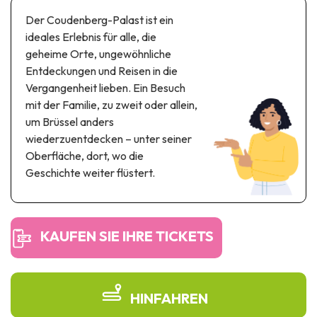
Themen- und Freizeitpark
Der Coudenberg-Palast ist ein
Wissenschaftsparks
ideales Erlebnis für alle, die
Unterhaltungs-& Aqua-Parks
geheime Orte, ungewöhnliche
Automobil- & Eisenbahnerbe
Entdeckungen und Reisen in die
Vergangenheit lieben. Ein Besuch
Industrie- & Technikerbe
mit der Familie, zu zweit oder allein,
um Brüssel anders
Regionalprodukte
wiederzuentdecken – unter seiner
Oberfläche, dort, wo die
Gedächtnistourismus
Geschichte weiter flüstert.
UNESCO erbe
KAUFEN SIE IHRE TICKETS
HINFAHREN