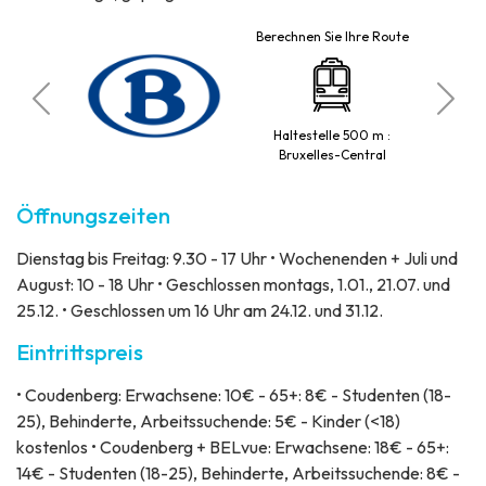
Berechnen Sie Ihre Route
, Porte de
Haltestelle 500 m :
 6)
Bruxelles-Central
Öffnungszeiten
Dienstag bis Freitag: 9.30 - 17 Uhr • Wochenenden + Juli und
August: 10 - 18 Uhr • Geschlossen montags, 1.01., 21.07. und
25.12. • Geschlossen um 16 Uhr am 24.12. und 31.12.
Eintrittspreis
• Coudenberg: Erwachsene: 10€ - 65+: 8€ - Studenten (18-
25), Behinderte, Arbeitssuchende: 5€ - Kinder (<18)
kostenlos • Coudenberg + BELvue: Erwachsene: 18€ - 65+:
14€ - Studenten (18-25), Behinderte, Arbeitssuchende: 8€ -