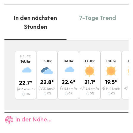
In den nächsten
7-Tage Trend
Stunden
HEUTE
15
Uhr
16
Uhr
17
Uhr
18
Uhr
19
14
Uhr
22.8
°
22.4
°
21.1
°
19.5
°
1
22.7
°
13.1
km/h
13.1
km/h
15.6
km/h
14.4
km/h
9.1
13.6
km/h
0
%
0
%
0
%
0
%
0
%
In der Nähe...