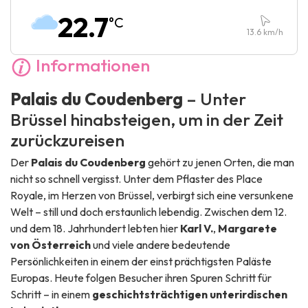
Samstag :
10:00
-
18:00
22.7
°C
Sonntag :
10:00
-
18:00
13.6
km/h
Informationen
Palais du Coudenberg
– Unter
Brüssel hinabsteigen, um in der Zeit
zurückzureisen
Der
Palais du Coudenberg
gehört zu jenen Orten, die man
nicht so schnell vergisst. Unter dem Pflaster des Place
Royale, im Herzen von Brüssel, verbirgt sich eine versunkene
Welt – still und doch erstaunlich lebendig. Zwischen dem 12.
und dem 18. Jahrhundert lebten hier
Karl V.
,
Margarete
von Österreich
und viele andere bedeutende
Persönlichkeiten in einem der einst prächtigsten Paläste
Europas. Heute folgen Besucher ihren Spuren Schritt für
Schritt – in einem
geschichtsträchtigen unterirdischen