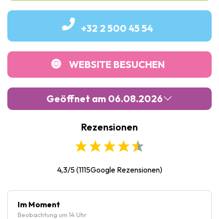
+32 2 500 45 54
WEBSITE BESUCHEN
Geöffnet am 06.08.2026
Rezensionen
Montag :
Geschlossen
Dienstag :
09:30
-
17:00
Mittwoch :
09:30
-
17:00
4,3/5
(
1115
Google Rezensionen)
Donnerstag :
09:30
-
17:00
Freitag :
09:30
-
17:00
Im Moment
Beobachtung um 14 Uhr