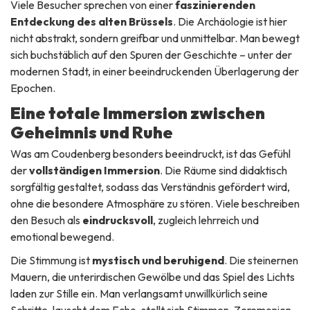
Viele Besucher sprechen von einer
faszinierenden
Entdeckung des alten Brüssels
. Die Archäologie ist hier
nicht abstrakt, sondern greifbar und unmittelbar. Man bewegt
sich buchstäblich auf den Spuren der Geschichte – unter der
modernen Stadt, in einer beeindruckenden Überlagerung der
Epochen.
Eine totale Immersion zwischen
Geheimnis und Ruhe
Was am Coudenberg besonders beeindruckt, ist das Gefühl
der
vollständigen Immersion
. Die Räume sind didaktisch
sorgfältig gestaltet, sodass das Verständnis gefördert wird,
ohne die besondere Atmosphäre zu stören. Viele beschreiben
den Besuch als
eindrucksvoll
, zugleich lehrreich und
emotional bewegend.
Die Stimmung ist
mystisch und beruhigend
. Die steinernen
Mauern, die unterirdischen Gewölbe und das Spiel des Lichts
laden zur Stille ein. Man verlangsamt unwillkürlich seine
Schritte, lauscht dem Echo, stellt sich Stimmen, Zeremonien