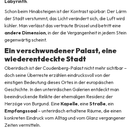
Labyrinth
.
Schon beim Hinabsteigen ist der Kontrast spürbar: Der Lärm
der Stadt verstummt, das Licht verändert sich, die Luft wird
kühler. Man verlässt das vertraute Brüssel und betritt eine
andere Dimension
, in der die Vergangenheit in jedem Stein
gegenwärtig scheint.
Ein verschwundener Palast, eine
wiederentdeckte Stadt
Oberirdisch ist der Coudenberg-Palast nicht mehr sichtbar –
doch seine Überreste erzählen eindrucksvoll von der
einstigen Bedeutung dieses Ortes in der europäischen
Geschichte. In den unterirdischen Galerien entdeckt man
beeindruckende Relikte der ehemaligen Residenz der
Herzöge von Burgund. Eine
Kapelle
, eine
Straße
, ein
Empfangssaal
– unterirdisch erhaltene Räume, die einen
konkreten Eindruck vom Alltag und vom Glanz vergangener
Zeiten vermitteln.