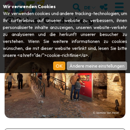
;
SUCHEN
MEINE FAVOR
Wir verwenden Cookies
DE
Wir verwenden cookies und andere tracking-technologien, um
Palast Coudenberg
Ihr surferlebnis auf unserer website zu verbessern, ihnen
personalisierte inhalte anzuzeigen, unseren website-verkehr
zu analysieren und die herkunft unserer besucher zu
BESUCHEN
verstehen. Wenn Sie weitere informationen zu cookies
wünschen, die mit dieser website verlinkt sind, lesen Sie bitte
Abteien & Religiöse Monumente
ENTDECKEN
unsere <a href="de/">cookie-richtlinie</a>.
Archäologie
OK
Ändere meine einstellungen
Höhlen
SICH BEWEGEN
Kunst
Garten, Parks & Naturstätten
Touristen-& Kreuzfahrt-Schiffe
VERANSTALTUNGEN
Handwerk & Know-how
Aquarien, Tierparks & Zoos
Draisinen & Touristenzüge
DIE BESTEN AKTIVITÄTEN FÜR
Schlösser, Zitadellen & Belfriede
Kajaks
DIESEN SOMMER
Folklore & Lokale Geschichte
Abenteuerparks
GUIDE DOWNLOADEN
Geschichte