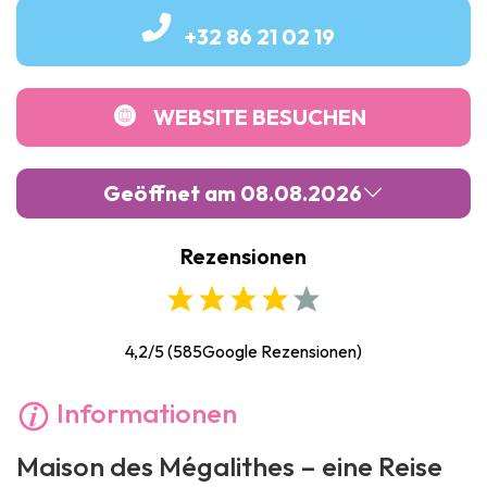
+32 86 21 02 19
WEBSITE BESUCHEN
Geöffnet am 08.08.2026
Rezensionen
Montag :
10:00
-
17:30
Dienstag :
10:00
-
17:30
Mittwoch :
10:00
-
17:30
4,2/5
(
585
Google Rezensionen)
Donnerstag :
10:00
-
17:30
Informationen
Freitag :
10:00
-
17:30
Maison des Mégalithes – eine Reise
Samstag :
10:00
-
17:30