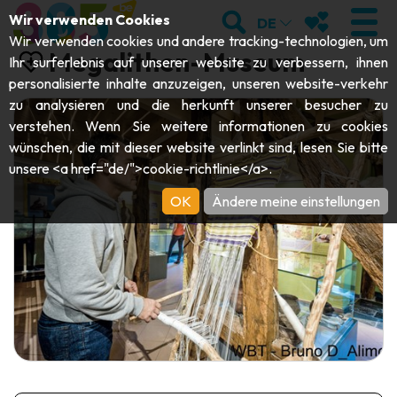
;
SUCHEN
MEINE FAVOR
Wir verwenden Cookies
DE
Wir verwenden cookies und andere tracking-technologien, um
Megalithen-Museum
Ihr surferlebnis auf unserer website zu verbessern, ihnen
personalisierte inhalte anzuzeigen, unseren website-verkehr
zu analysieren und die herkunft unserer besucher zu
BESUCHEN
verstehen. Wenn Sie weitere informationen zu cookies
wünschen, die mit dieser website verlinkt sind, lesen Sie bitte
Abteien & Religiöse Monumente
ENTDECKEN
unsere <a href="de/">cookie-richtlinie</a>.
Archäologie
OK
Ändere meine einstellungen
Höhlen
SICH BEWEGEN
Kunst
Garten, Parks & Naturstätten
Touristen-& Kreuzfahrt-Schiffe
VERANSTALTUNGEN
Handwerk & Know-how
Aquarien, Tierparks & Zoos
Draisinen & Touristenzüge
DIE BESTEN AKTIVITÄTEN FÜR
Schlösser, Zitadellen & Belfriede
Kajaks
DIESEN SOMMER
Folklore & Lokale Geschichte
Abenteuerparks
GUIDE DOWNLOADEN
Geschichte