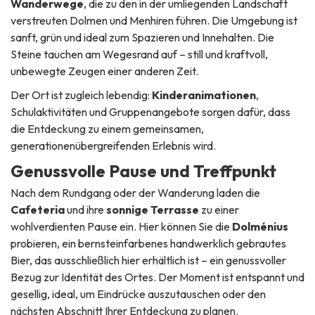
Wanderwege
, die zu den in der umliegenden Landschaft
verstreuten Dolmen und Menhiren führen. Die Umgebung ist
sanft, grün und ideal zum Spazieren und Innehalten. Die
Steine tauchen am Wegesrand auf – still und kraftvoll,
unbewegte Zeugen einer anderen Zeit.
Der Ort ist zugleich lebendig:
Kinderanimationen
,
Schulaktivitäten und Gruppenangebote sorgen dafür, dass
die Entdeckung zu einem gemeinsamen,
generationenübergreifenden Erlebnis wird.
Genussvolle Pause und Treffpunkt
Nach dem Rundgang oder der Wanderung laden die
Cafeteria
und ihre
sonnige Terrasse
zu einer
wohlverdienten Pause ein. Hier können Sie die
Dolménius
probieren, ein bernsteinfarbenes handwerklich gebrautes
Bier, das ausschließlich hier erhältlich ist – ein genussvoller
Bezug zur Identität des Ortes. Der Moment ist entspannt und
gesellig, ideal, um Eindrücke auszutauschen oder den
nächsten Abschnitt Ihrer Entdeckung zu planen.