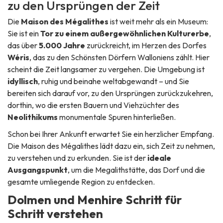
zu den Ursprüngen der Zeit
Sonntag :
10:00
-
17:30
Die
Maison des Mégalithes
ist weit mehr als ein Museum:
Sie ist ein
Tor zu einem außergewöhnlichen Kulturerbe
,
das über
5.000 Jahre
zurückreicht, im Herzen des Dorfes
Wéris
, das zu den
Schönsten Dörfern Walloniens
zählt. Hier
scheint die Zeit langsamer zu vergehen. Die Umgebung ist
idyllisch
, ruhig und beinahe weltabgewandt – und Sie
bereiten sich darauf vor, zu den Ursprüngen zurückzukehren,
dorthin, wo die ersten Bauern und Viehzüchter des
Neolithikums
monumentale Spuren hinterließen.
Schon bei Ihrer Ankunft erwartet Sie ein herzlicher Empfang.
Die Maison des Mégalithes lädt dazu ein, sich Zeit zu nehmen,
zu verstehen und zu erkunden. Sie ist der
ideale
Ausgangspunkt
, um die Megalithstätte, das Dorf und die
gesamte umliegende Region zu entdecken.
Dolmen und Menhire Schritt für
Schritt verstehen