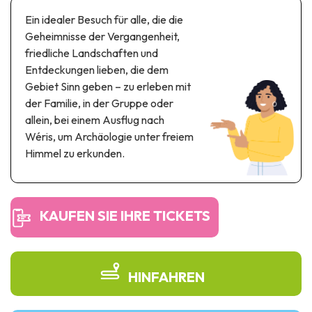
Themen- und Freizeitpark
Ein idealer Besuch für alle, die die
Wissenschaftsparks
Geheimnisse der Vergangenheit,
Unterhaltungs-& Aqua-Parks
friedliche Landschaften und
Automobil- & Eisenbahnerbe
Entdeckungen lieben, die dem
Gebiet Sinn geben – zu erleben mit
Industrie- & Technikerbe
der Familie, in der Gruppe oder
allein, bei einem Ausflug nach
Regionalprodukte
Wéris, um Archäologie unter freiem
Himmel zu erkunden.
Gedächtnistourismus
UNESCO erbe
KAUFEN SIE IHRE TICKETS
HINFAHREN