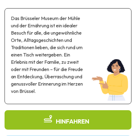
Themen- und Freizeitpark
Wissenschaftsparks
Das Brüsseler Museum der Mühle
Unterhaltungs-& Aqua-Parks
und der Ernährung ist ein idealer
Automobil- & Eisenbahnerbe
Besuch für alle, die ungewöhnliche
Orte, Alltagsgeschichten und
Industrie- & Technikerbe
Traditionen lieben, die sich rund um
Regionalprodukte
einen Tisch weitergeben. Ein
Erlebnis mit der Familie, zu zweit
Gedächtnistourismus
oder mit Freunden – für die Freude
an Entdeckung, Überraschung und
UNESCO erbe
genussvoller Erinnerung im Herzen
von Brüssel.
HINFAHREN