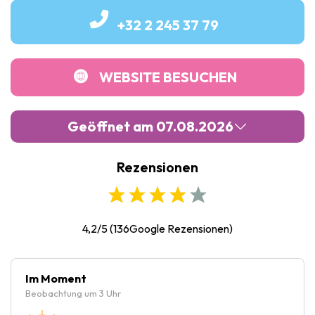
+32 2 245 37 79
WEBSITE BESUCHEN
Geöffnet am 07.08.2026
Rezensionen
Montag :
Geschlossen
Dienstag :
10:00
-
12:30
Mittwoch :
10:00
-
12:30
4,2/5
(
136
Google Rezensionen)
Donnerstag :
10:00
-
12:30
Freitag :
10:00
-
12:30
Im Moment
Beobachtung um 3 Uhr
Samstag :
13:00
-
17:30