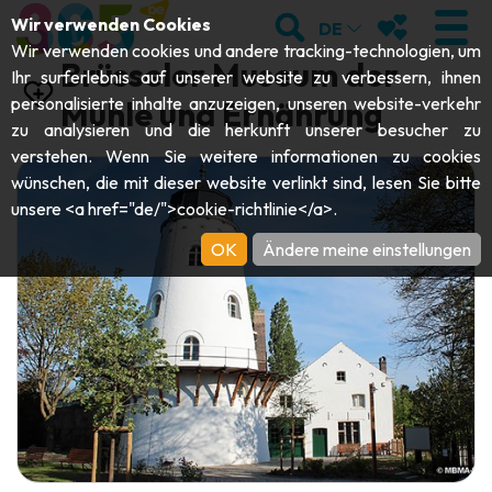
;
SUCHEN
MEINE FAVOR
Wir verwenden Cookies
DE
Wir verwenden cookies und andere tracking-technologien, um
Brüsseler Museum der
Ihr surferlebnis auf unserer website zu verbessern, ihnen
personalisierte inhalte anzuzeigen, unseren website-verkehr
Mühle und Ernährung
zu analysieren und die herkunft unserer besucher zu
BESUCHEN
verstehen. Wenn Sie weitere informationen zu cookies
wünschen, die mit dieser website verlinkt sind, lesen Sie bitte
Abteien & Religiöse Monumente
ENTDECKEN
unsere <a href="de/">cookie-richtlinie</a>.
Archäologie
OK
Ändere meine einstellungen
Höhlen
SICH BEWEGEN
Kunst
Garten, Parks & Naturstätten
Touristen-& Kreuzfahrt-Schiffe
VERANSTALTUNGEN
Handwerk & Know-how
Aquarien, Tierparks & Zoos
Draisinen & Touristenzüge
DIE BESTEN AKTIVITÄTEN FÜR
Schlösser, Zitadellen & Belfriede
Kajaks
DIESEN SOMMER
Folklore & Lokale Geschichte
Abenteuerparks
GUIDE DOWNLOADEN
Geschichte