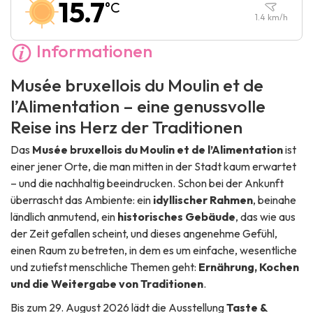
15.7
°C
Sonntag :
Geschlossen
1.4
km/h
Informationen
Musée bruxellois du Moulin et de
l’Alimentation – eine genussvolle
Reise ins Herz der Traditionen
Das
Musée bruxellois du Moulin et de l’Alimentation
ist
einer jener Orte, die man mitten in der Stadt kaum erwartet
– und die nachhaltig beeindrucken. Schon bei der Ankunft
überrascht das Ambiente: ein
idyllischer Rahmen
, beinahe
ländlich anmutend, ein
historisches Gebäude
, das wie aus
der Zeit gefallen scheint, und dieses angenehme Gefühl,
einen Raum zu betreten, in dem es um einfache, wesentliche
und zutiefst menschliche Themen geht:
Ernährung, Kochen
und die Weitergabe von Traditionen
.
Bis zum 29. August 2026 lädt die Ausstellung
Taste &