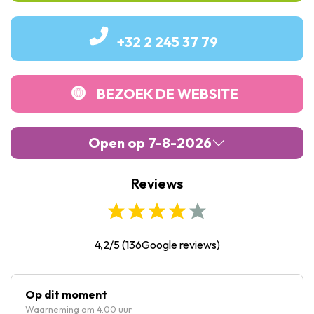
+32 2 245 37 79
BEZOEK DE WEBSITE
Open op 7-8-2026
Reviews
Maandag :
Gesloten
Dinsdag :
10:00
-
12:30
Woensdag :
10:00
-
12:30
4,2/5
(
136
Google reviews)
Donderdag :
10:00
-
12:30
Vrijdag :
10:00
-
12:30
Op dit moment
Waarneming om 4.00 uur