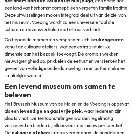
herinnert aan een keuken uit hun jeugd
, een beeld dat
een land van herkomst oproept, een vergeten familietraditie.
Deze uitwisselingen maken integraal deel uit van de ziel van
het museum. Voeding wordt zo een universele taal die
culturen en levensverhalen met elkaar verbindt.
Op bepaalde momenten verspreiden zich
keukengeuren
vanuit de culinaire ateliers, wat een extra zintuiglijke
dimensie aan het bezoek toevoegt. De aroma’s wekken
nieuwsgierigheid op, prikkelen de eetlust en versterken het
gevoel van volledige onderdompeling in een authentieke en
smakelijke wereld.
Een levend museum om samen te
beleven
Het Brussels Museum van de Molen en de Voeding is opgevat
als een
levendige en gastvrije plek
, waar iedereen zijn
plaats vindt. De tentoonstellingen worden regelmatig
vernieuwd en bieden bij elk bezoek een nieuw perspectief.
De
culinaire ateliers
laten u verder gaan, de handelingen