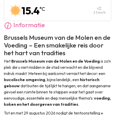
Zaterdag :
13:00
-
17:30
15.4
°C
Zondag :
Gesloten
2.5
km/h
Informatie
Brussels Museum van de Molen en de
Voeding – Een smakelijke reis door
het hart van tradities
Het
Brussels Museum van de Molen en de Voeding
is zo’n
plek die u niet midden in de stad verwacht en die blijvend
indruk maakt. Meteen bij aankomst verrast het decor: een
bucolische omgeving
, bijna landelijk, een
historisch
gebouw
dat buiten de tijd lijkt te hangen, en dat aangename
gevoel een ruimte binnen te stappen waar het gaat over
eenvoudige, essentiële en diep menselijke thema’s:
voeding,
koken en het doorgeven van tradities
.
Tot en met 29 augustus 2026 nodigt de tentoonstelling
«