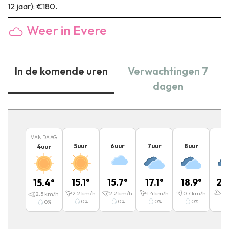
12 jaar): €180.
Weer in Evere
In de komende uren
Verwachtingen 7
dagen
VANDAAG
5
uur
6
uur
7
uur
8
uur
9
u
4
uur
15.1
°
15.7
°
17.1
°
18.9
°
20
15.4
°
2.2
km/h
2.2
km/h
1.4
km/h
0.7
km/h
1.4
2.5
km/h
0
%
0
%
0
%
0
%
0
%