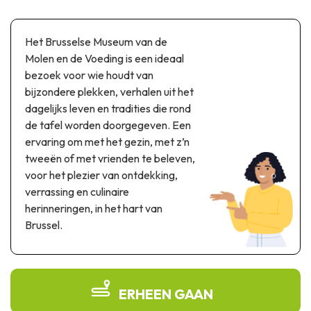
Thema & recreatiepark
Wetenschapsparken
Het Brusselse Museum van de
Recreatie- & waterpretparken
Molen en de Voeding is een ideaal
Auto- & spoorerfgoed
bezoek voor wie houdt van
bijzondere plekken, verhalen uit het
Industrieel erfgoed & architecturale kunstwerken
dagelijks leven en tradities die rond
Streekproducten
de tafel worden doorgegeven. Een
ervaring om met het gezin, met z’n
Herinneringstoerisme
tweeën of met vrienden te beleven,
voor het plezier van ontdekking,
UNESCO
verrassing en culinaire
herinneringen, in het hart van
Brussel.
ERHEEN GAAN