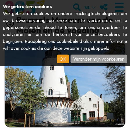
;
ZOEKEN
MIJN FAVORI
We gebruiken cookies
NL
We gebruiken cookies en andere trackingtechnologieën om
Brussels Museum van de
uw browse-ervaring op onze site te verbeteren, om u
gepersonaliseerde inhoud te tonen, om ons siteverkeer te
Molen en de Voeding
analyseren en om de herkomst van onze bezoekers te
BEZOEKEN
begrijpen. Raadpleeg ons
cookiebeleid
als u meer informatie
wilt over cookies die aan deze website zijn gekoppeld.
Abdijen & religieuze monumenten
ONTDEKKEN
OK
Verander mijn voorkeuren
Archeologie
Grotten
BEWEGEN
Kunst
Tuinen, parken & natuursites
Toeristische boten & cruises
EVENEMENTEN
Ambachten & knowhow
Aquariums, dierenparken & -tuinen
Railbikes & toeristische treinen
DE LEUKSTE ACTIVITEITEN VOOR
Kastelen, citadellen & belforten
Kajaks
DEZE ZOMER
Folklore & lokale geschiedenis
Avonturenparken
DOWNLOAD DE GIDS
Geschiedenis